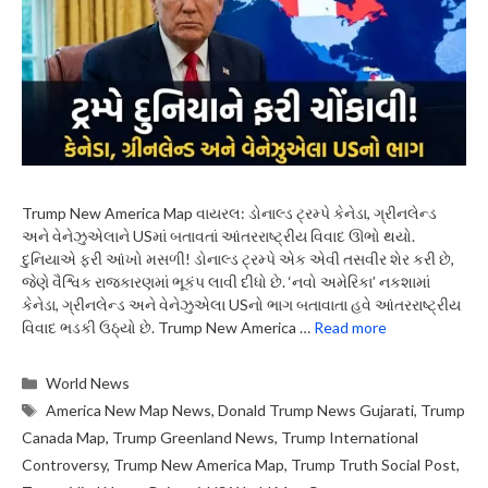
Trump New America Map વાયરલ: ડોનાલ્ડ ટ્રમ્પે કેનેડા, ગ્રીનલેન્ડ
અને વેનેઝુએલાને USમાં બતાવતાં આંતરરાષ્ટ્રીય વિવાદ ઊભો થયો.
દુનિયાએ ફરી આંખો મસળી! ડોનાલ્ડ ટ્રમ્પે એક એવી તસવીર શેર કરી છે,
જેણે વૈશ્વિક રાજકારણમાં ભૂકંપ લાવી દીધો છે. ‘નવો અમેરિકા’ નકશામાં
કેનેડા, ગ્રીનલેન્ડ અને વેનેઝુએલા USનો ભાગ બતાવાતા હવે આંતરરાષ્ટ્રીય
વિવાદ ભડકી ઉઠ્યો છે. Trump New America …
Read more
Categories
World News
Tags
America New Map News
,
Donald Trump News Gujarati
,
Trump
Canada Map
,
Trump Greenland News
,
Trump International
Controversy
,
Trump New America Map
,
Trump Truth Social Post
,