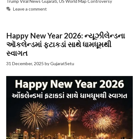
Trump Viral News Gujarati
,
US World Map Controversy
Leave a comment
Happy New Year 2026: ન્યૂઝીલેન્ડના
ઑકલેન્ડમાં ફટાકડાં સાથે ધામધૂમથી
સ્વાગત
31 December, 2025
by
GujaratSetu