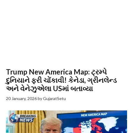
Trump New America Map: ટ્રમ્પે
દુનિયાને ફરી ચોંકાવી! કેનેડા, ગ્રીનલેન્ડ
અને વેનેઝુએલા USમાં બતાવ્યા
20 January, 2026
by
GujaratSetu