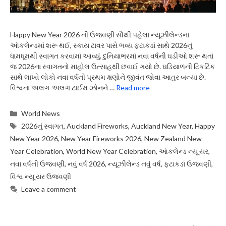
Happy New Year 2026 ની ઉજવણી સૌથી પહેલા ન્યૂઝીલેન્ડના
ઑકલેન્ડમાં શરૂ થઈ, સ્કાય ટાવર પાસે ભવ્ય ફટાકડાં સાથે 2026નું
ધામધૂમથી સ્વાગત કરવામાં આવ્યું. દુનિયાભરમાં નવા વર્ષની ઘડીઓ શરૂ થતાં
જ 2026ના સ્વાગતનો માહોલ ઉત્સાહથી છવાઈ ગયો છે. ઘડિયાળની ટિકટિક
સાથે લાખો લોકો નવા વર્ષની પ્રથમ ક્ષણોને જીવંત જોવા આતુર બન્યા છે.
વિશ્વના અલગ-અલગ ટાઈમ ઝોનને …
Read more
Categories
World News
Tags
2026નું સ્વાગત
,
Auckland Fireworks
,
Auckland New Year
,
Happy
New Year 2026
,
New Year Fireworks 2026
,
New Zealand New
Year Celebration
,
World New Year Celebration
,
ઑકલેન્ડ ન્યૂ યર
,
નવા વર્ષની ઉજવણી
,
નવું વર્ષ 2026
,
ન્યૂઝીલેન્ડ નવું વર્ષ
,
ફટાકડાં ઉજવણી
,
વિશ્વ ન્યૂ યર ઉજવણી
Leave a comment