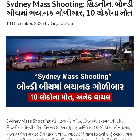
Sydney Mass Shooting: સિડનીના બોન્ડી
બીચમાં ભયાનક ગોળીબાર, 10 લોકોના મોત
14 December, 2025
by
GujaratSetu
Sydney Mass Shooting ની ઘટનાએ ઓસ્ટ્રેલિયાને હચમચાવી દીધું.
સિડનીના બોન્ડી બીચ વિસ્તારમાં અંધાધૂંધ ફાયરિંગમાં 10 લોકોના મોત થયા,
અનેક લોકો ગંભીર રીતે ઘાયલ થયા. ઓસ્ટ્રેલિયાના સિડની શહેરમાંથી એક