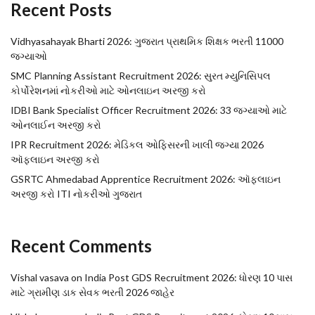
Recent Posts
Vidhyasahayak Bharti 2026: ગુજરાત પ્રાથમિક શિક્ષક ભરતી 11000
જગ્યાઓ
SMC Planning Assistant Recruitment 2026: સુરત મ્યુનિસિપલ
કોર્પોરેશનમાં નોકરીઓ માટે ઓનલાઇન અરજી કરો
IDBI Bank Specialist Officer Recruitment 2026: 33 જગ્યાઓ માટે
ઓનલાઈન અરજી કરો
IPR Recruitment 2026: મેડિકલ ઓફિસરની ખાલી જગ્યા 2026
ઑફલાઇન અરજી કરો
GSRTC Ahmedabad Apprentice Recruitment 2026: ઑફલાઇન
અરજી કરો ITI નોકરીઓ ગુજરાત
Recent Comments
Vishal vasava
on
India Post GDS Recruitment 2026: ધોરણ 10 પાસ
માટે ગ્રામીણ ડાક સેવક ભરતી 2026 જાહેર