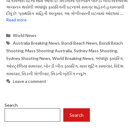
ચોંકાવનારી ઘટના સામે આવી છે. સિડનીના પ્રખ્યાત બોન્ડી બીચ વિસ્તારમાં
અચાનક થયેલી અંધાધૂંધ ફાયરિંગની ઘટનાએ સમગ્ર શહેરને હચમચાવી
દીધું છે. પ્રાથમિક માહિતી અનુસાર, આ ગોળીબારની ઘટનામાં ઓછામાં …
Read more
Categories
World News
Tags
Australia Breaking News
,
Bondi Beach News
,
Bondi Beach
Shooting
,
Mass Shooting Australia
,
Sydney Mass Shooting
,
Sydney Shooting News
,
World Breaking News
,
અંધાધૂંધ ફાયરિંગ
,
ઓસ્ટ્રેલિયા સમાચાર
,
બોન્ડી બીચ ફાયરિંગ
,
માસ શૂટિંગ સમાચાર
,
વિદેશ
સમાચાર
,
સિડની ગોળીબાર
,
સિડની બ્રેકિંગ ન્યૂઝ
Leave a comment
Search
Search