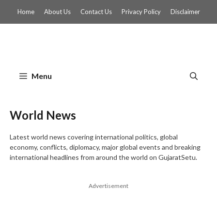
Skip
Home
About Us
Contact Us
Privacy Policy
Disclaimer
to
content
Menu
World News
Latest world news covering international politics, global
economy, conflicts, diplomacy, major global events and breaking
international headlines from around the world on GujaratSetu.
Advertisement