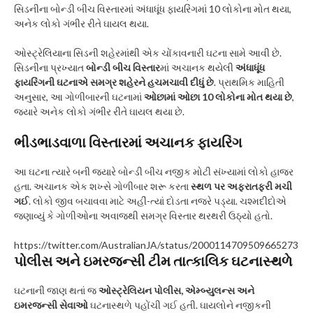
સિડનીના બોન્ડી બીચ વિસ્તારમાં અંધાધૂંધ ફાયરિંગમાં 10 લોકોના મોત થયા,
અનેક લોકો ગંભીર રીતે ઘાયલ થયા.
ઓસ્ટ્રેલિયાના સિડની શહેરમાંથી એક ચોંકાવનારી ઘટના સામે આવી છે.
સિડનીના પ્રખ્યાત
બોન્ડી બીચ વિસ્તાર
માં અચાનક થયેલી
અંધાધૂંધ
ફાયરિંગની ઘટનાએ સમગ્ર શહેરને હચમચાવી દીધું છે
. પ્રાથમિક માહિતી
અનુસાર, આ ગોળીબારની ઘટનામાં
ઓછામાં ઓછા 10 લોકોના મોત થયા છે
,
જ્યારે અનેક લોકો ગંભીર રીતે ઘાયલ થયા છે.
ભીડભાડવાળા વિસ્તારમાં અચાનક ફાયરિંગ
આ ઘટના ત્યારે બની જ્યારે બોન્ડી બીચ નજીક મોટી સંખ્યામાં લોકો હાજર
હતા. અચાનક એક શખ્સે ગોળીબાર શરૂ કરતા
સ્થળ પર અફરાતફરી મચી
ગઈ
. લોકો જીવ બચાવવા માટે અહીં-ત્યાં દોડતા નજરે પડ્યા. ચશ્મદીદોએ
જણાવ્યું કે ગોળીઓના અવાજથી સમગ્ર વિસ્તાર થરથરી ઉઠ્યો હતો.
https://twitter.com/AustralianJA/status/2000114709509665273
પોલીસ અને ઇમરજન્સી ટીમ તાત્કાલિક ઘટનાસ્થળે
ઘટનાની જાણ થતાં જ
ઓસ્ટ્રેલિયન પોલીસ, એમ્બ્યુલન્સ અને
ઇમરજન્સી સેવાઓ
ઘટનાસ્થળે પહોંચી ગઈ હતી. ઘાયલોને નજીકની