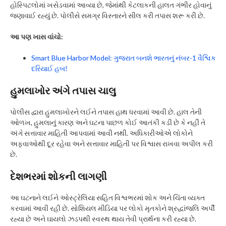
હોસ્પિટલોમાં ખસેડવામાં આવ્યા છે, જેમાંથી કેટલાકની હાલત ગંભીર હોવાનું
જણાવાઈ રહ્યું છે. પોલીસે સમગ્ર વિસ્તારને સીલ કરી તપાસ શરૂ કરી છે.
આ પણ ખાસ વાંચો:
Smart Blue Harbor Model: ગુજરાત બનશે ભારતનું નંબર-1 વૈશ્વિક
દરિયાઈ હબ!
હુમલાખોર અંગે તપાસ ચાલુ
પોલીસ દ્વારા હુમલાખોરને લઈને તપાસ હાથ ધરવામાં આવી છે. હાલ તેની
ઓળખ, હુમલાનું કારણ અને ઘટના પાછળ કોઈ આતંકી કડી છે કે નહીં તે
અંગે સત્તાવાર માહિતી આપવામાં આવી નથી. અધિકારીઓએ લોકોને
અફવાઓથી દૂર રહેવા અને સત્તાવાર માહિતી પર વિશ્વાસ રાખવા અપીલ કરી
છે.
દેશભરમાં શોકની લાગણી
આ ઘટનાને લઈને ઓસ્ટ્રેલિયા સહિત વિશ્વભરમાં શોક અને ચિંતા વ્યક્ત
કરવામાં આવી રહી છે. સોશિયલ મીડિયા પર લોકો મૃતકોને શ્રદ્ધાંજલિ અર્પી
રહ્યા છે અને ઘાયલો ઝડપથી સ્વસ્થ થાય તેવી પ્રાર્થના કરી રહ્યા છે.