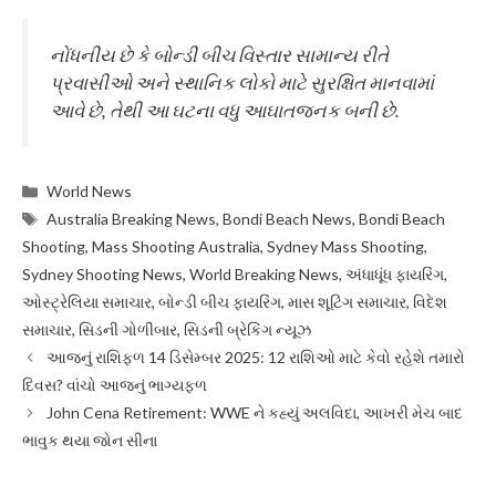
નોંધનીય છે કે બોન્ડી બીચ વિસ્તાર સામાન્ય રીતે
પ્રવાસીઓ અને સ્થાનિક લોકો માટે સુરક્ષિત માનવામાં
આવે છે, તેથી આ ઘટના વધુ આઘાતજનક બની છે.
Categories
World News
Tags
Australia Breaking News
,
Bondi Beach News
,
Bondi Beach
Shooting
,
Mass Shooting Australia
,
Sydney Mass Shooting
,
Sydney Shooting News
,
World Breaking News
,
અંધાધૂંધ ફાયરિંગ
,
ઓસ્ટ્રેલિયા સમાચાર
,
બોન્ડી બીચ ફાયરિંગ
,
માસ શૂટિંગ સમાચાર
,
વિદેશ
સમાચાર
,
સિડની ગોળીબાર
,
સિડની બ્રેકિંગ ન્યૂઝ
આજનું રાશિફળ 14 ડિસેમ્બર 2025: 12 રાશિઓ માટે કેવો રહેશે તમારો
દિવસ? વાંચો આજનું ભાગ્યફળ
John Cena Retirement: WWE ને કહ્યું અલવિદા, આખરી મેચ બાદ
ભાવુક થયા જોન સીના