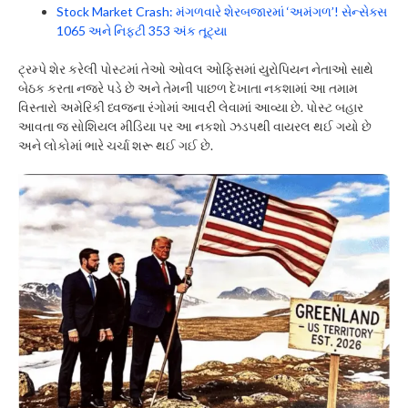
Stock Market Crash: મંગળવારે શેરબજારમાં ‘અમંગળ’! સેન્સેક્સ
1065 અને નિફ્ટી 353 અંક તૂટ્યા
ટ્રમ્પે શેર કરેલી પોસ્ટમાં તેઓ ઓવલ ઓફિસમાં યુરોપિયન નેતાઓ સાથે
બેઠક કરતા નજરે પડે છે અને તેમની પાછળ દેખાતા નકશામાં આ તમામ
વિસ્તારો અમેરિકી ધ્વજના રંગોમાં આવરી લેવામાં આવ્યા છે. પોસ્ટ બહાર
આવતા જ સોશિયલ મીડિયા પર આ નકશો ઝડપથી વાયરલ થઈ ગયો છે
અને લોકોમાં ભારે ચર્ચા શરૂ થઈ ગઈ છે.