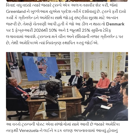
વિવાદ વધુ વધ્યો ત્યારે જ્યારે ટ્રમ્પે એક અલગ તસવીર શેર કરી, જેમાં
Greenland ને ખુલ્લેઆમ યુએસ પ્રદેશ તરીકે દર્શાવાયું છે. ટ્રમ્પે ફરી દાવો
કર્યો કે ગ્રીનલેન્ડને અમેરિકા સાથે જોડવું રાષ્ટ્રીય સુરક્ષા માટે અત્યંત
જરૂરી છે. તેમણે ચેતવણી આપી હતી કે જો આ ડીલ ન થાય તો
Denmark
પર 1 ફેબ્રુઆરી 2026થી 10% અને 1 જૂનથી 25% સુધીના ટેરિફ
લગાવવામાં આવશે. ટ્રમ્પના મતે ચીન અને રશિયાની નજર ગ્રીનલેન્ડ પર
છે, તેથી અમેરિકાએ ત્યાં નિયંત્રણ સ્થાપિત કરવું જોઈએ.
આ વચ્ચે ટ્રમ્પની પોસ્ટ એવા સંજોગોમાં સામે આવી છે જ્યારે અમેરિકા
તરફથી Venezuela ને લઈને કડક વલણ અપનાવવામાં આવ્યું હોવાનું