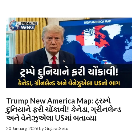
Trump New America Map: ટ્રમ્પે
દુનિયાને ફરી ચોંકાવી! કેનેડા, ગ્રીનલેન્ડ
અને વેનેઝુએલા USમાં બતાવ્યા
20 January, 2026
by
GujaratSetu