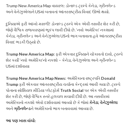
Trump New America Map વાયરલ: ડોનાલ્ડ ટ્રમ્પે કેનેડા, ગ્રીનલેન્ડ
અને વેનેઝુએલાને USમાં બતાવતાં આંતરરાષ્ટ્રીય વિવાદ ઊભો થયો.
દુનિયાએ ફરી આંખો મસળી! ડોનાલ્ડ ટ્રમ્પે એક એવી તસવીર શેર કરી છે,
જેણે વૈશ્વિક રાજકારણમાં ભૂકંપ લાવી દીધો છે. ‘નવો અમેરિકા’ નકશામાં
કેનેડા, ગ્રીનલેન્ડ અને વેનેઝુએલા USનો ભાગ બતાવાતા હવે આંતરરાષ્ટ્રીય
વિવાદ ભડકી ઉઠ્યો છે.
Trump New America Map:
ફરી એકવાર દુનિયાને ચોંકાવતો દાવો, ટ્રમ્પે
શેર કર્યો ‘નવો અમેરિકા’નો નકશો – કેનેડા, વેનેઝુએલા અને ગ્રીનલેન્ડ
USમાં દર્શાવાયા
Trump New America Map News:
અમેરિકાના રાષ્ટ્રપતિ
Donald
Trump
ફરી એકવાર આંતરરાષ્ટ્રીય ચર્ચાના કેન્દ્રમાં આવી ગયા છે. ટ્રમ્પે
પોતાના સોશિયલ મીડિયા પ્લેટફોર્મ
Truth Social
પર એક એવી તસવીર
શેર કરી છે, જેણે વૈશ્વિક સ્તરે હલચલ મચાવી દીધી છે. આ તસવીરમાં
અમેરિકાનો નકશો એવો દર્શાવવામાં આવ્યો છે કે જેમાં
કેનેડા
,
વેનેઝુએલા
અને
ગ્રીનલેન્ડ
ને અમેરિકાનો ભાગ બતાવવામાં આવ્યા છે.
આ પણ ખાસ વાંચો: