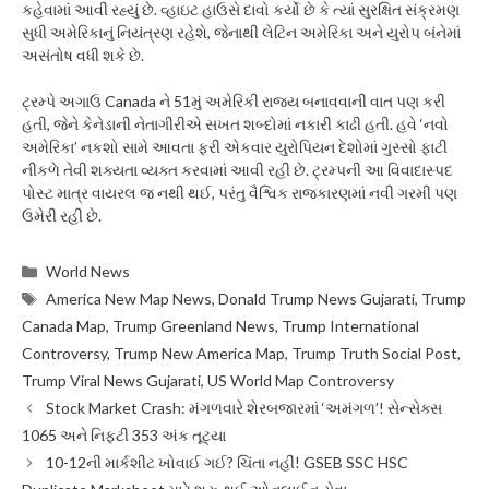
કહેવામાં આવી રહ્યું છે. વ્હાઇટ હાઉસે દાવો કર્યો છે કે ત્યાં સુરક્ષિત સંક્રમણ
સુધી અમેરિકાનું નિયંત્રણ રહેશે, જેનાથી લેટિન અમેરિકા અને યુરોપ બંનેમાં
અસંતોષ વધી શકે છે.
ટ્રમ્પે અગાઉ Canada ને 51મું અમેરિકી રાજ્ય બનાવવાની વાત પણ કરી
હતી, જેને કેનેડાની નેતાગીરીએ સખત શબ્દોમાં નકારી કાઢી હતી. હવે ‘નવો
અમેરિકા’ નકશો સામે આવતા ફરી એકવાર યુરોપિયન દેશોમાં ગુસ્સો ફાટી
નીકળે તેવી શક્યતા વ્યક્ત કરવામાં આવી રહી છે. ટ્રમ્પની આ વિવાદાસ્પદ
પોસ્ટ માત્ર વાયરલ જ નથી થઈ, પરંતુ વૈશ્વિક રાજકારણમાં નવી ગરમી પણ
ઉમેરી રહી છે.
Categories
World News
Tags
America New Map News
,
Donald Trump News Gujarati
,
Trump
Canada Map
,
Trump Greenland News
,
Trump International
Controversy
,
Trump New America Map
,
Trump Truth Social Post
,
Trump Viral News Gujarati
,
US World Map Controversy
Stock Market Crash: મંગળવારે શેરબજારમાં ‘અમંગળ’! સેન્સેક્સ
1065 અને નિફ્ટી 353 અંક તૂટ્યા
10-12ની માર્કશીટ ખોવાઈ ગઈ? ચિંતા નહીં! GSEB SSC HSC