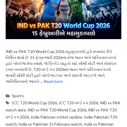
IND vs PAK T20 World Cup 2026 મહામુકાબલો હવે સત્તાવાર રીતે
નિશ્ચિત થયો છે. 15 ફેબ્રુઆરી 2026ના રોજ ભારત અને પાકિસ્તાન વચ્ચે
હાઈ-વોલ્ટેજ મેચ રમાશે, જે ક્રિકેટ ચાહકો માટે સૌથી મોટી અને રોમાંચક
ટક્કર બનવાની છે. T20 વર્લ્ડ કપ 2026માં ભારત અને પાકિસ્તાન વચ્ચે
થનારી સૌથી મોટી હાઈ-વોલ્ટેજ ટક્કર અંગે ચાલતી અટકળો અને
અનિશ્ચિતતાનો આખરે …
Read more
Categories
Sports
Tags
ICC T20 World Cup 2026
,
ICC T20 વર્લ્ડ કપ 2026
,
IND vs PAK
match date
,
IND vs PAK T20 World Cup 2026
,
IND vs PAK T20
વર્લ્ડ કપ 2026
,
India Pakistan cricket update
,
India Pakistan T20
match
,
India vs Pakistan 15 February match
,
India vs Pakistan