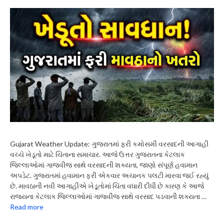
Gujarat Weather Update: ગુજરાતમાં ફરી કમોસમી વરસાદની આગાહી
વચ્ચે ખેડૂતો માટે ચિંતાના સમાચાર. આજે ઉત્તર ગુજરાતના કેટલાક
જિલ્લાઓમાં ગાજવીજ સાથે વરસાદની શક્યતા, જાણો સંપૂર્ણ હવામાન
અપડેટ. ગુજરાતમાં હવામાન ફરી એકવાર અચાનક પલટી મારવા જઈ રહ્યું
છે. માવઠાની નવી આગાહીએ ખેડૂતોમાં ચિંતા વધારી દીધી છે કારણ કે આજે
રાજ્યના કેટલાક જિલ્લાઓમાં ગાજવીજ સાથે વરસાદ પડવાની શક્યતા …
Read more