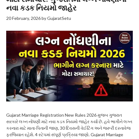
નવા કડક નિયમો જાહેર
20 February, 2026
by
GujaratSetu
Gujarat Marriage Registration New Rules 2026 મુજબ ગુજરાત
સરકારે લગ્ન નોંધણી માટે નવા કડક નિયમો જાહેર કર્યા છે. હવે ભાગીને લગ્ન
કરનારા માટે માતા-પિતાની જાણ, 30 દિવસની વેઈટિંગ અને જરૂરી દસ્તાવેજ
ફરજિયાત રહેશે. 4 સ્ટેપમાં સંપૂર્ણ પ્રક્રિયા જાણો. Gujarat Marriage