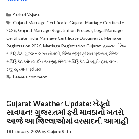
Categories
Sarkari Yojana
Tags
Gujarat Marriage Certificate
,
Gujarat Marriage Certificate
2026
,
Gujarat Marriage Registration Process
,
Legal Marriage
Certificate India
,
Marriage Certificate Documents
,
Marriage
Registration 2026
,
Marriage Registration Gujarat
,
ગુજરાત મેરેજ
સર્ટિફિકેટ
,
ગુજરાત લગ્ન નોંધણી
,
મેરેજ રજીસ્ટ્રેશન ગુજરાત
,
મેરેજ
સર્ટિફિકેટ ઓનલાઈન અરજી
,
મેરેજ સર્ટિફિકેટ ડોક્યુમેન્ટ્સ
,
લગ્ન
રજીસ્ટ્રેશન પ્રોસેસ
Leave a comment
Gujarat Weather Update: ખેડૂતો
સાવધાન! ગુજરાતમાં ફરી માવઠાનો ખતરો,
આજે આ જિલ્લાઓમાં વરસાદની આગાહી
18 February, 2026
by
GujaratSetu