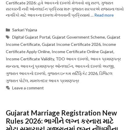
Certificate 2026: હવે આવકનો દાખલો મેળવવો વધુ સરળ, ગુજરાત
સરકારની નવી ઓનલાઈન પ્રક્રિયા શરૂ ગુજરાત સરકારએ રાજ્યના લાખો
નાગરિકો માટે આવકના દાખલા મેળવવાની પ્રક્રિયામાં …
Read more
Categories
Sarkari Yojana
Tags
Digital Gujarat Portal
,
Gujarat Government Scheme
,
Gujarat
Income Certificate
,
Gujarat Income Certificate 2026
,
Income
Certificate Apply Online
,
Income Certificate Online Gujarat
,
Income Certificate Validity
,
TDO આવક દાખલો
,
આવક પ્રમાણપત્ર
માન્યતા
,
આવકનું પ્રમાણપત્ર ઓનલાઈન
,
આવકનો દાખલો અરજી
,
ગુજરાત આવકનો દાખલો
,
ગુજરાત ઇન્કમ સર્ટિફિકેટ 2026
,
ડિજિટલ
ગુજરાત પોર્ટલ
,
મામલતદાર આવક પ્રમાણપત્ર
Leave a comment
Gujarat Marriage Registration New
Rules 2026: ભાગીને લગ્ન કરનારા માટે
મોટા સમાચાર! ગુજરાતમાં લગ્ન નોંધણીના