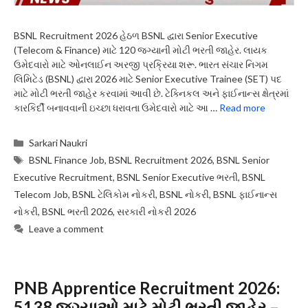
BSNL Recruitment 2026 હેઠળ BSNL દ્વારા Senior Executive
(Telecom & Finance) માટે 120 જગ્યાની મોટી ભરતી જાહેર. લાયક
ઉમેદવારો માટે ઓનલાઈન અરજી પ્રક્રિયા શરૂ. ભારત સંચાર નિગમ
લિમિટેડ (BSNL) દ્વારા 2026 માટે Senior Executive Trainee (SET) પદ
માટે મોટી ભરતી જાહેર કરવામાં આવી છે. ટેક્નિકલ અને ફાઈનાન્સ ક્ષેત્રમાં
કારકિર્દી બનાવવાની ઇચ્છા ધરાવતા ઉમેદવારો માટે આ …
Read more
Categories
Sarkari Naukri
Tags
BSNL Finance Job
,
BSNL Recruitment 2026
,
BSNL Senior
Executive Recruitment
,
BSNL Senior Executive ભરતી
,
BSNL
Telecom Job
,
BSNL ટેલિકોમ નોકરી
,
BSNL નોકરી
,
BSNL ફાઈનાન્સ
નોકરી
,
BSNL ભરતી 2026
,
સરકારી નોકરી 2026
Leave a comment
PNB Apprentice Recruitment 2026:
5138 જગ્યાઓ માટે મોટી ભરતી જાહેર –