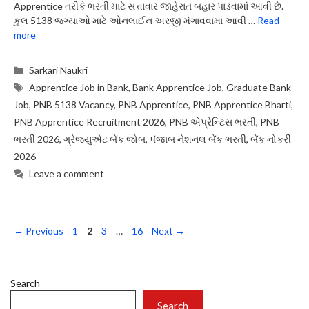
Apprentice તરીકે ભરતી માટે સત્તાવાર જાહેરાત બહાર પાડવામાં આવી છે.
કુલ 5138 જગ્યાઓ માટે ઓનલાઈન અરજી મંગાવવામાં આવી …
Read
more
Categories
Sarkari Naukri
Tags
Apprentice Job in Bank
,
Bank Apprentice Job
,
Graduate Bank
Job
,
PNB 5138 Vacancy
,
PNB Apprentice
,
PNB Apprentice Bharti
,
PNB Apprentice Recruitment 2026
,
PNB એપ્રેન્ટિસ ભરતી
,
PNB
ભરતી 2026
,
ગ્રેજ્યુએટ બેંક જોબ
,
પંજાબ નેશનલ બેંક ભરતી
,
બેંક નોકરી
2026
Leave a comment
Page
Page
Page
Page
←
Previous
1
2
3
…
16
Next
→
Search
Search