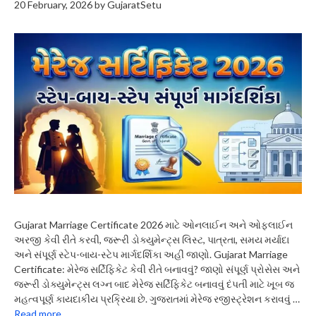
20 February, 2026
by
GujaratSetu
Gujarat Marriage Certificate 2026 માટે ઓનલાઈન અને ઓફલાઈન
અરજી કેવી રીતે કરવી, જરૂરી ડોક્યુમેન્ટ્સ લિસ્ટ, પાત્રતા, સમય મર્યાદા
અને સંપૂર્ણ સ્ટેપ-બાય-સ્ટેપ માર્ગદર્શિકા અહીં જાણો. Gujarat Marriage
Certificate: મેરેજ સર્ટિફિકેટ કેવી રીતે બનાવવું? જાણો સંપૂર્ણ પ્રોસેસ અને
જરૂરી ડોક્યુમેન્ટ્સ લગ્ન બાદ મેરેજ સર્ટિફિકેટ બનાવવું દંપતી માટે ખૂબ જ
મહત્વપૂર્ણ કાયદાકીય પ્રક્રિયા છે. ગુજરાતમાં મેરેજ રજીસ્ટ્રેશન કરાવવું …
Read more