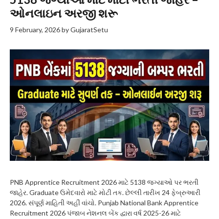
ઓનલાઇન અરજી શરૂ
9 February, 2026
by
GujaratSetu
PNB Apprentice Recruitment 2026 માટે 5138 જગ્યાઓ પર ભરતી
જાહેર. Graduate ઉમેદવારો માટે મોટી તક. છેલ્લી તારીખ 24 ફેબ્રુઆરી
2026. સંપૂર્ણ માહિતી અહીં વાંચો. Punjab National Bank Apprentice
Recruitment 2026 પંજાબ નેશનલ બેંક દ્વારા વર્ષ 2025-26 માટે