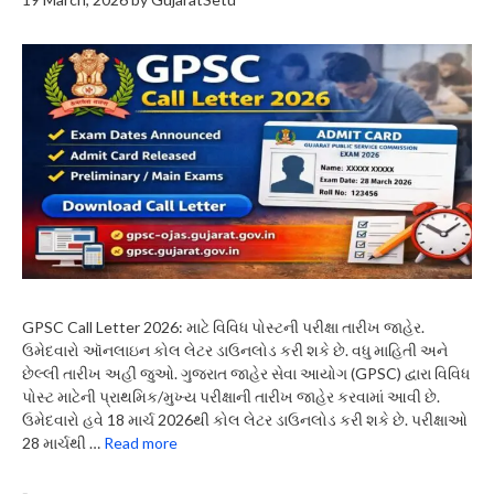
GPSC Call Letter 2026: માટે વિવિધ પોસ્ટની પરીક્ષા તારીખ જાહેર.
ઉમેદવારો ઑનલાઇન કોલ લેટર ડાઉનલોડ કરી શકે છે. વધુ માહિતી અને
છેલ્લી તારીખ અહીં જુઓ. ગુજરાત જાહેર સેવા આયોગ (GPSC) દ્વારા વિવિધ
પોસ્ટ માટેની પ્રાથમિક/મુખ્ય પરીક્ષાની તારીખ જાહેર કરવામાં આવી છે.
ઉમેદવારો હવે 18 માર્ચ 2026થી કોલ લેટર ડાઉનલોડ કરી શકે છે. પરીક્ષાઓ
28 માર્ચથી …
Read more