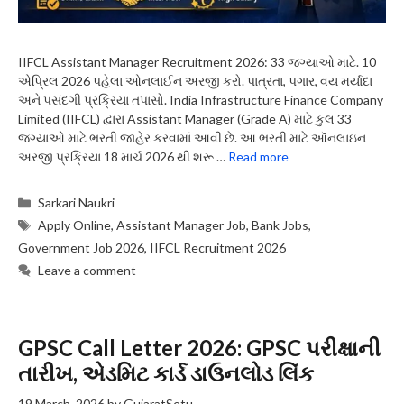
IIFCL Assistant Manager Recruitment 2026: 33 જગ્યાઓ માટે. 10
એપ્રિલ 2026 પહેલા ઓનલાઈન અરજી કરો. પાત્રતા, પગાર, વય મર્યાદા
અને પસંદગી પ્રક્રિયા તપાસો. India Infrastructure Finance Company
Limited (IIFCL) દ્વારા Assistant Manager (Grade A) માટે કુલ 33
જગ્યાઓ માટે ભરતી જાહેર કરવામાં આવી છે. આ ભરતી માટે ઑનલાઇન
અરજી પ્રક્રિયા 18 માર્ચ 2026 થી શરૂ …
Read more
Categories
Sarkari Naukri
Tags
Apply Online
,
Assistant Manager Job
,
Bank Jobs
,
Government Job 2026
,
IIFCL Recruitment 2026
Leave a comment
GPSC Call Letter 2026: GPSC પરીક્ષાની
તારીખ, એડમિટ કાર્ડ ડાઉનલોડ લિંક
19 March, 2026
by
GujaratSetu