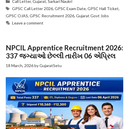
Categories
Call Letter
,
Gujarat
,
Sarkari Naukri
Tags
GPSC Call Letter 2026
,
GPSC Exam Date
,
GPSC Hall Ticket
,
GPSC OJAS
,
GPSC Recruitment 2026
,
Gujarat Govt Jobs
Leave a comment
NPCIL Apprentice Recruitment 2026:
337 જગ્યાઓ છેલ્લી તારીખ 06 એપ્રિલ
18 March, 2026
by
GujaratSetu