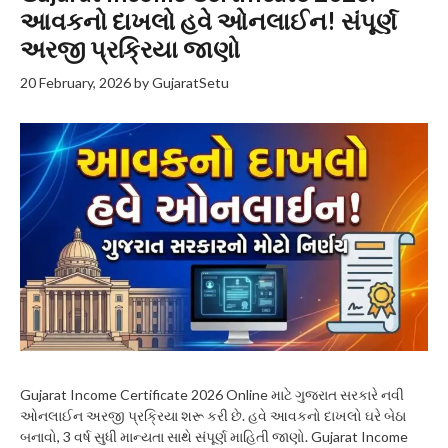
આવકનો દાખલો હવે ઓનલાઈન! સંપૂર્ણ
અરજી પ્રક્રિયા જાણો
20 February, 2026
by
GujaratSetu
Gujarat Income Certificate 2026 Online માટે ગુજરાત સરકારે નવી
ઓનલાઈન અરજી પ્રક્રિયા શરૂ કરી છે. હવે આવકનો દાખલો ઘરે બેઠા
બનાવો, 3 વર્ષ સુધી માન્યતા સાથે સંપૂર્ણ માહિતી જાણો. Gujarat Income