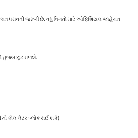
યકાત ધરાવવી જરૂરી છે. વધુ વિગતો માટે ઓફિશિયલ જાહેરાત
મો મુજબ છૂટ મળશે.
ી તો કોલ લેટર બ્લોક થઈ શકે)