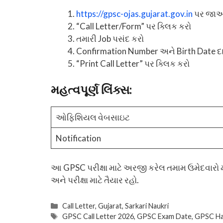
https://gpsc-ojas.gujarat.gov.in
પર જા
“Call Letter/Form” પર ક્લિક કરો
તમારી Job પસંદ કરો
Confirmation Number અને Birth Date દ
“Print Call Letter” પર ક્લિક કરો
મહત્વપૂર્ણ લિંક્સ:
ઓફિશિયલ વેબસાઇટ
Notification
આ GPSC પરીક્ષા માટે અરજી કરેલ તમામ ઉમેદવારો મ
અને પરીક્ષા માટે તૈયાર રહો.
Categories
Call Letter
,
Gujarat
,
Sarkari Naukri
Tags
GPSC Call Letter 2026
,
GPSC Exam Date
,
GPSC Hal