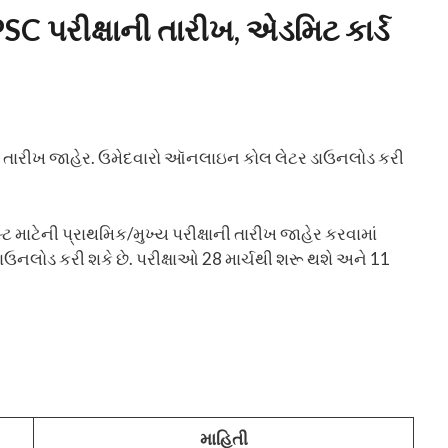
C પરીક્ષાની તારીખ, એડમિટ કાર્ડ
ક્ષા તારીખ જાહેર. ઉમેદવારો ઑનલાઇન કોલ લેટર ડાઉનલોડ કરી
ટ માટેની પ્રાથમિક/મુખ્ય પરીક્ષાની તારીખ જાહેર કરવામાં
ાઉનલોડ કરી શકે છે. પરીક્ષાઓ 28 માર્ચથી શરૂ થશે અને 11
માહિતી