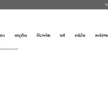
H
રાત
રાષ્ટ્રીય
બિઝનેશ
ધર્મ
સ્પોર્ટસ
મનોરંજ
dvertisement