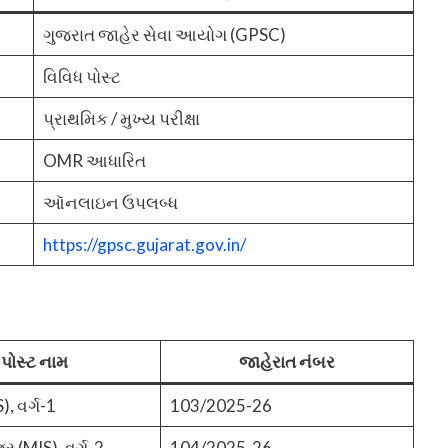
ગુજરાત જાહેર સેવા આયોગ (GPSC)
વિવિધ પોસ્ટ
પ્રાથમિક / મુખ્ય પરીક્ષા
OMR આધારિત
ઑનલાઇન ઉપલબ્ધ
https://gpsc.gujarat.gov.in/
પોસ્ટ નામ
જાહેરાત નંબર
, વર્ગ-1
103/2025-26
 (MIS), વર્ગ-2
104/2025-26