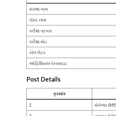
સંસ્થા નામ
પોસ્ટ નામ
પરીક્ષા પ્રકાર
પરીક્ષા મોડ
કોલ લેટર
ઓફિશિયલ વેબસાઇટ
Post Details
ક્રમાંક
1
મેનેજર (MIS)
2
નાયબ મેનેજર