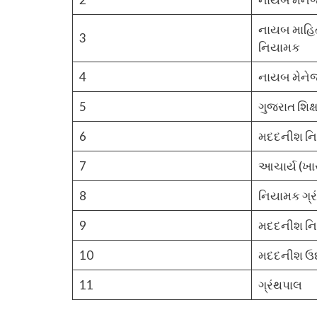
નાયબ માહિ
3
નિયામક
4
નાયબ મેનેજર
5
ગુજરાત શિક્
6
મદદનીશ નિ
7
આચાર્ય (ખ
8
નિયામક ગ્
9
મદદનીશ નિ
10
મદદનીશ ઉદ
11
ગ્રંથપાલ