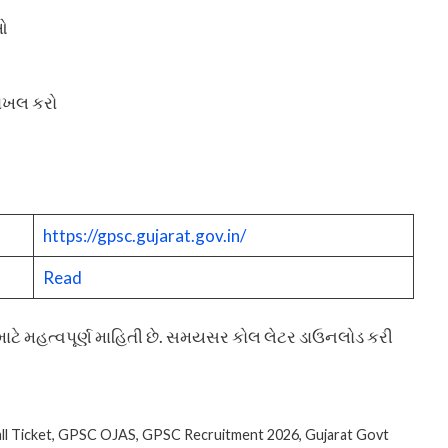
ઓ
ાખલ કરો
https://gpsc.gujarat.gov.in/
Read
ાટે મહત્વપૂર્ણ માહિતી છે. સમયસર કોલ લેટર ડાઉનલોડ કરી
l Ticket
,
GPSC OJAS
,
GPSC Recruitment 2026
,
Gujarat Govt