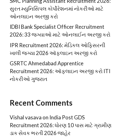
SMC Planning Assistant Recruitment 2026:
સુરત મ્યુનિસિપલ કોર્પોરેશનમાં નોકરીઓ માટે
ઓનલાઇન અરજી કરો
IDBI Bank Specialist Officer Recruitment
2026: 33 જગ્યાઓ માટે ઓનલાઈન અરજી કરો
IPR Recruitment 2026: મેડિકલ ઓફિસરની
ખાલી જગ્યા 2026 ઑફલાઇન અરજી કરો
GSRTC Ahmedabad Apprentice
Recruitment 2026: ઑફલાઇન અરજી કરો ITI
નોકરીઓ ગુજરાત
Recent Comments
Vishal vasava
on
India Post GDS
Recruitment 2026: ધોરણ 10 પાસ માટે ગ્રામીણ
ડાક સેવક ભરતી 2026 જાહેર