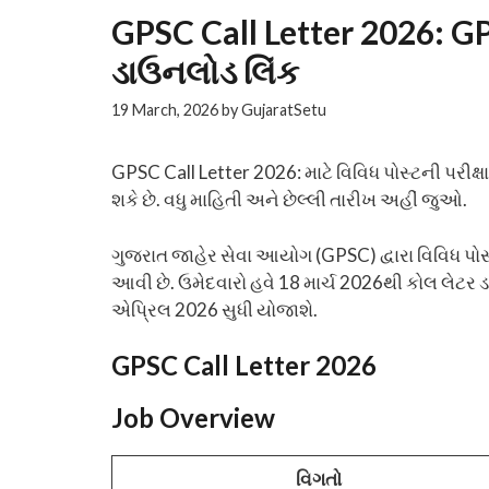
GPSC Call Letter 2026: GPS
ડાઉનલોડ લિંક
19 March, 2026
by
GujaratSetu
GPSC Call Letter 2026: માટે વિવિધ પોસ્ટની પરી
શકે છે. વધુ માહિતી અને છેલ્લી તારીખ અહીં જુઓ.
ગુજરાત જાહેર સેવા આયોગ (GPSC) દ્વારા વિવિધ પોસ્
આવી છે. ઉમેદવારો હવે 18 માર્ચ 2026થી કોલ લેટર ડ
એપ્રિલ 2026 સુધી યોજાશે.
GPSC Call Letter 2026
Job Overview
વિગતો