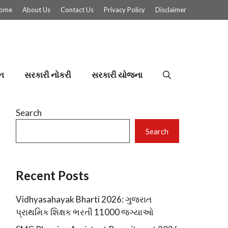
ome
About Us
Contact Us
Privacy Policy
Disclaimer
ન
સરકારી નોકરી
સરકારી યોજના
Search
Search
Recent Posts
Vidhyasahayak Bharti 2026: ગુજરાત
પ્રાથમિક શિક્ષક ભરતી 11000 જગ્યાઓ