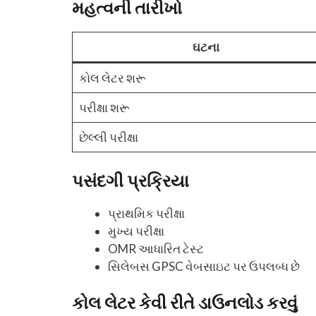
મહત્વની તારીખો
ઘટના
કોલ લેટર શરૂ
પરીક્ષા શરૂ
છેલ્લી પરીક્ષા
પસંદગી પ્રક્રિયા
પ્રાથમિક પરીક્ષા
મુખ્ય પરીક્ષા
OMR આધારિત ટેસ્ટ
સિલેબસ GPSC વેબસાઇટ પર ઉપલબ્ધ છે
કોલ લેટર કેવી રીતે ડાઉનલોડ કરવું