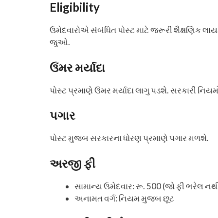
Eligibility
ઉમેદવારોએ સંબંધિત પોસ્ટ માટે જરૂરી શૈક્ષણિક લા
જુઓ.
ઉંમર મર્યાદા
પોસ્ટ પ્રમાણે ઉંમર મર્યાદા લાગુ પડશે. સરકારી નિય
પગાર
પોસ્ટ મુજબ સરકારના ધોરણ પ્રમાણે પગાર મળશે.
અરજી ફી
સામાન્ય ઉમેદવાર: રૂ. 500 (જો ફી ભરેલ નથ
અનામત વર્ગ: નિયમ મુજબ છૂટ