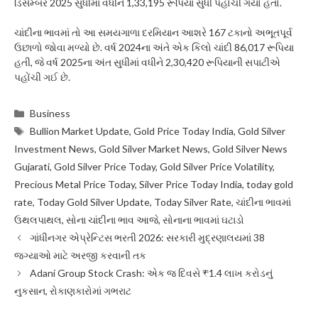
ડિસેમ્બર 2025 સુધીમાં વધીને 1,33,195 રૂપિયા સુધી પહોંચી ગયો હતો.
ચાંદીના ભાવમાં તો આ સમયગાળા દરમિયાન આશરે 167 ટકાનો અભૂતપૂર્વ
ઉછાળો જોવા મળ્યો છે. વર્ષ 2024ના અંતે એક કિલો ચાંદી 86,017 રૂપિયા
હતી, જે વર્ષ 2025ના અંત સુધીમાં વધીને 2,30,420 રૂપિયાની સપાટીએ
પહોંચી ગઈ છે.
Categories
Business
Tags
Bullion Market Update
,
Gold Price Today India
,
Gold Silver
Investment News
,
Gold Silver Market News
,
Gold Silver News
Gujarati
,
Gold Silver Price Today
,
Gold Silver Price Volatility
,
Precious Metal Price Today
,
Silver Price Today India
,
today gold
rate
,
Today Gold Silver Update
,
Today Silver Rate
,
ચાંદીના ભાવમાં
ઉથલપાથલ
,
સોના ચાંદીના ભાવ આજે
,
સોનાના ભાવમાં ઘટાડો
ગાંધીનગર એપ્રેન્ટિસ ભરતી 2026: સરકારી મુદ્રણાલયમાં 38
જગ્યાઓ માટે અરજી કરવાની તક
Adani Group Stock Crash: એક જ દિવસે ₹1.4 લાખ કરોડનું
નુકસાન, રોકાણકારોમાં ગભરાટ