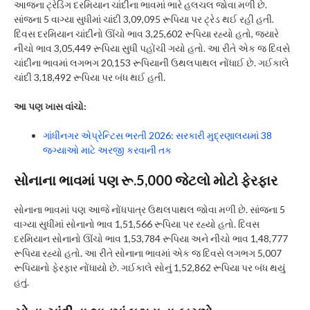
આજના ટ્રેડિંગ દરમિયાન ચાંદીના ભાવમાં ભારે હલચલ જોવા મળી છે.
સાંજના 5 વાગ્યા સુધીમાં ચાંદી 3,09,095 રૂપિયા પર ટ્રેડ થઈ રહી હતી.
દિવસ દરમિયાન ચાંદીનો ઊંચો ભાવ 3,25,602 રૂપિયા રહ્યો હતો, જ્યારે
નીચો ભાવ 3,05,449 રૂપિયા સુધી પહોંચી ગયો હતો. આ રીતે એક જ દિવસે
ચાંદીના ભાવમાં લગભગ 20,153 રૂપિયાની ઉથલપાથલ નોંધાઈ છે. ગઈકાલે
ચાંદી 3,18,492 રૂપિયા પર બંધ થઈ હતી.
આ પણ ખાસ વાંચો:
ગાંધીનગર એપ્રેન્ટિસ ભરતી 2026: સરકારી મુદ્રણાલયમાં 38
જગ્યાઓ માટે અરજી કરવાની તક
સોનાના ભાવમાં પણ રૂ.5,000 જેટલો મોટો ફેરફાર
સોનાના ભાવમાં પણ આજે નોંધપાત્ર ઉથલપાથલ જોવા મળી છે. સાંજના 5
વાગ્યા સુધીમાં સોનાનો ભાવ 1,51,566 રૂપિયા પર રહ્યો હતો. દિવસ
દરમિયાન સોનાનો ઊંચો ભાવ 1,53,784 રૂપિયા અને નીચો ભાવ 1,48,777
રૂપિયા રહ્યો હતો. આ રીતે સોનાના ભાવમાં એક જ દિવસે લગભગ 5,007
રૂપિયાનો ફેરફાર નોંધાયો છે. ગઈકાલે સોનું 1,52,862 રૂપિયા પર બંધ થયું
હતું.