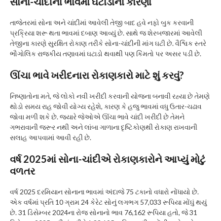
સોના-ચાંદીના ભાવમાં ઘટાડાના કારણો
તાજેતરમાં સોના અને ચાંદીમાં આવેલી તેજી બાદ હવે નફો બુક કરવાની
પ્રક્રિયા શરૂ થતા ભાવમાં દબાણ આવ્યું છે. સાથે જ શેરબજારમાં આવેલી
તેજીના કારણે સુરક્ષિત રોકાણ તરીકે સોના-ચાંદીની માંગ ઘટી છે. વૈશ્વિક સ્તરે
ભૌગોલિક રાજકીય તણાવમાં ઘટાડો થવાથી પણ કિંમતો પર અસર પડી છે.
ઊંચા ભાવે ખરીદનારા રોકાણકારો માટે શું કરવું?
નિષ્ણાતોના મતે, જે લોકો નવી ખરીદી કરવાની યોજના બનાવી રહ્યા છે તેમણે
થોડો સમય રાહ જોવી યોગ્ય રહેશે, કારણ કે હજુ ભાવમાં વધુ ઉતાર-ચઢાવ
જોવા મળી શકે છે. જ્યારે જેઓએ ઊંચા ભાવે ચાંદી ખરીદી છે તેમને
ગભરાવાની જરૂર નથી અને લાંબા ગાળાના દૃષ્ટિકોણથી રોકાણ રાખવાની
સલાહ આપવામાં આવી રહી છે.
વર્ષ 2025માં સોના-ચાંદીએ રોકાણકારોને આપ્યું મોટું
વળતર
વર્ષ 2025 દરમિયાન સોનાના ભાવમાં અંદાજે 75 ટકાનો વધારો નોંધાયો છે.
એક વર્ષમાં પ્રતિ 10 ગ્રામ 24 કેરેટ સોનું લગભગ 57,033 રૂપિયા મોંઘું થયું
છે. 31 ડિસેમ્બર 2024ના રોજ સોનાનો ભાવ 76,162 રૂપિયા હતો, જે 31