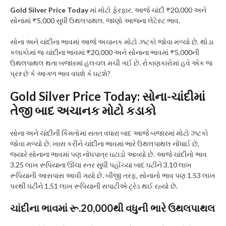
Gold Silver Price Today
માં મોટો ફેરફાર. આજે ચાંદી ₹20,000 અને
સોનાંમાં ₹5,000 સુધી ઉથલપાથલ. જાણો આજના લેટેસ્ટ ભાવ.
સોના અને ચાંદીના ભાવમાં આજે અચાનક મોટો ઝટકો જોવા મળ્યો છે. થોડા
કલાકોમાં જ ચાંદીના ભાવમાં ₹20,000 અને સોનાના ભાવમાં ₹5,000ની
ઉથલપાથલ થતા બજારમાં હલચલ મચી ગઈ છે. રોકાણકારોમાં હવે એક જ
પ્રશ્ન છે કે આગળ ભાવ વધશે કે ઘટશે?
Gold Silver Price Today
: સોના-ચાંદીમાં
તેજી બાદ અચાનક મોટો કડાકો
સોના અને ચાંદીની કિંમતોમાં સતત વધારા બાદ આજે બજારમાં મોટો ઝટકો
જોવા મળ્યો છે. ખાસ કરીને ચાંદીના ભાવમાં ભારે ઉથલપાથલ નોંધાઈ છે,
જ્યારે સોનાના ભાવમાં પણ નોંધપાત્ર ઘટાડો આવ્યો છે. આજે ચાંદીનો ભાવ
3.25 લાખ રૂપિયાના ઊંચા સ્તર સુધી પહોંચ્યા બાદ ઘટીને 3.10 લાખ
રૂપિયાની આસપાસ આવી ગયો છે. બીજી તરફ, સોનાનો ભાવ પણ 1.53 લાખ
પરથી ઘટીને 1.51 લાખ રૂપિયાની સપાટીએ ટ્રેડ થઈ રહ્યો છે.
ચાંદીના ભાવમાં રૂ.20,000થી વધુની ભારે ઉથલપાથલ