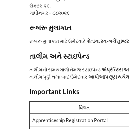
સેક્ટર-૨૯,
ગાંધીનગર – ૩૮૨૦૨૯
રૂબરૂ મુલાકાત
રૂબરૂ મુલાકાત માટે ઉમેદવારે
પોતાના સ્વ-ખર્ચે હાજર 
તાલીમ અને સ્ટાઇપેન્ડ
તાલીમનો સમયગાળો તેમજ સ્ટાઇપેન્ડ
એપ્રેન્ટિસ 
તાલીમ પૂર્ણ થયા બાદ ઉમેદવાર
આપોઆપ છૂટા થયેલ
Important Links
વિગત
Apprenticeship Registration Portal