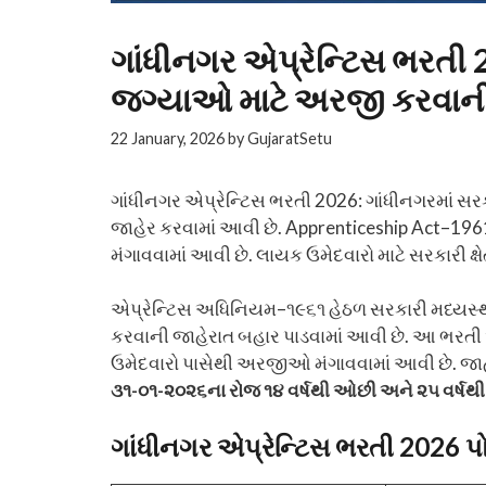
ગાંધીનગર એપ્રેન્ટિસ ભરતી 
જગ્યાઓ માટે અરજી કરવાન
22 January, 2026
by
GujaratSetu
ગાંધીનગર એપ્રેન્ટિસ ભરતી 2026: ગાંધીનગરમાં સરક
જાહેર કરવામાં આવી છે. Apprenticeship Act–196
મંગાવવામાં આવી છે. લાયક ઉમેદવારો માટે સરકારી ક્ષ
એપ્રેન્ટિસ અધિનિયમ–૧૯૬૧ હેઠળ સરકારી મધ્યસ્થ 
કરવાની જાહેરાત બહાર પાડવામાં આવી છે. આ ભરતી અં
ઉમેદવારો પાસેથી અરજીઓ મંગાવવામાં આવી છે. જાહેર
૩૧-૦૧-૨૦૨૬ના રોજ ૧૪ વર્ષથી ઓછી અને ૨૫ વર્ષથી
ગાંધીનગર એપ્રેન્ટિસ ભરતી 2026
પ