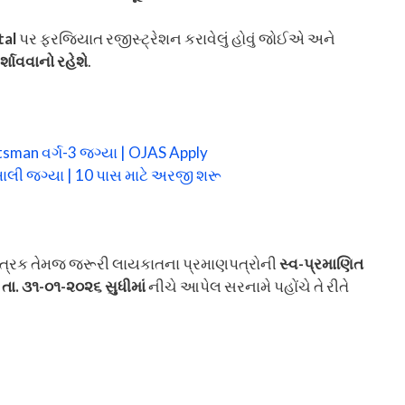
tal
પર ફરજિયાત રજીસ્ટ્રેશન કરાવેલું હોવું જોઈએ અને
શાવવાનો રહેશે
.
man વર્ગ-3 જગ્યા | OJAS Apply
ાલી જગ્યા | 10 પાસ માટે અરજી શરૂ
 પત્રક તેમજ જરૂરી લાયકાતના પ્રમાણપત્રોની
સ્વ-પ્રમાણિત
ી
તા. ૩૧-૦૧-૨૦૨૬ સુધીમાં
નીચે આપેલ સરનામે પહોંચે તે રીતે