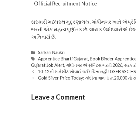
Official Recruitment Notice
સરકારી મધ્યસ્થ મુદ્રણાલય, ગાંધીનગર ખાતે એપ્રેન
ભરતી એક મહત્વપૂર્ણ તક છે. લાયક ઉમેદવારોએ છેલ
અનિવાર્ય છે.
Categories
Sarkari Naukri
Tags
Apprentice Bharti Gujarat
,
Book Binder Apprentic
Gujarat Job Alert
,
ગાંધીનગર એપ્રેન્ટિસ ભરતી 2026
,
સરકાર
10-12ની માર્કશીટ ખોવાઈ ગઈ? ચિંતા નહીં! GSEB SSC 
Gold Silver Price Today: ચાંદીના ભાવમાં રૂ.20,000 તો
Leave a Comment
Comment