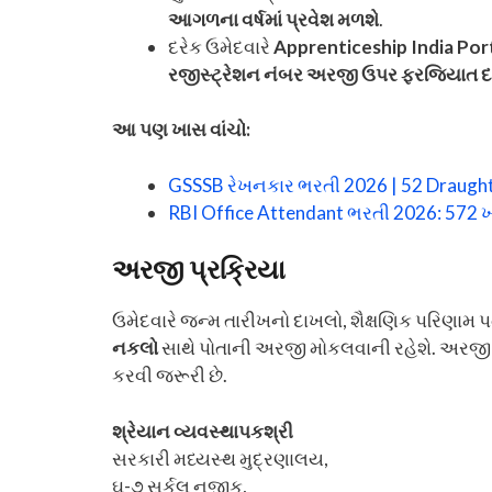
આગળના વર્ષમાં પ્રવેશ મળશે
.
દરેક ઉમેદવારે
Apprenticeship India Por
રજીસ્ટ્રેશન નંબર અરજી ઉપર ફરજિયાત દર્
આ પણ ખાસ વાંચો:
GSSSB રેખનકાર ભરતી 2026 | 52 Draughts
RBI Office Attendant ભરતી 2026: 572 ખ
અરજી પ્રક્રિયા
ઉમેદવારે જન્મ તારીખનો દાખલો, શૈક્ષણિક પરિણામ
નકલો
સાથે પોતાની અરજી મોકલવાની રહેશે. અરજ
કરવી જરૂરી છે.
શ્રેયાન વ્યવસ્થાપકશ્રી
સરકારી મધ્યસ્થ મુદ્રણાલય,
ઘ-૭ સર્કલ નજીક,