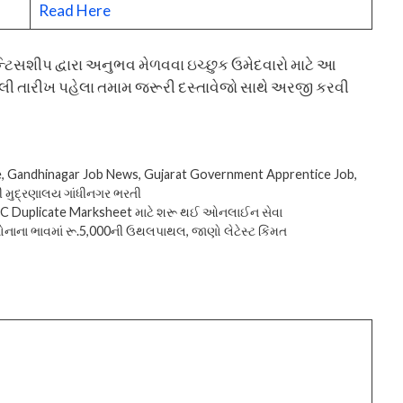
Read Here
્ટિસશીપ દ્વારા અનુભવ મેળવવા ઇચ્છુક ઉમેદવારો માટે આ
્લી તારીખ પહેલા તમામ જરૂરી દસ્તાવેજો સાથે અરજી કરવી
e
,
Gandhinagar Job News
,
Gujarat Government Apprentice Job
,
ી મુદ્રણાલય ગાંધીનગર ભરતી
HSC Duplicate Marksheet માટે શરૂ થઈ ઓનલાઈન સેવા
 સોનાના ભાવમાં રૂ.5,000ની ઉથલપાથલ, જાણો લેટેસ્ટ કિંમત