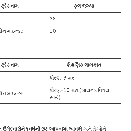
ટ્રેડ નામ
કુલ જગ્યા
ર
28
ન માઇન્ડર
10
ટ્રેડ નામ
શૈક્ષણિક લાયકાત
ર
ધોરણ–9 પાસ
ધોરણ–10 પાસ (સાયન્સ વિષય
ન માઇન્ડર
સાથે)
મેદવારોને ૧ વર્ષની છૂટ આપવામાં આવશે
અને તેઓને