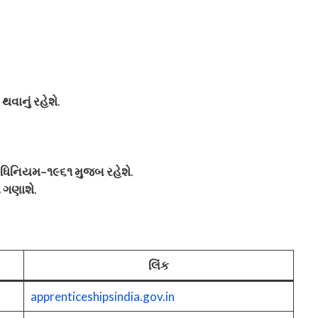
થવાનું રહેશે
.
અધિનિયમ–૧૯૬૧ મુજબ રહેશે
.
 ગણાશે
.
લિંક
apprenticeshipsindia.gov.in