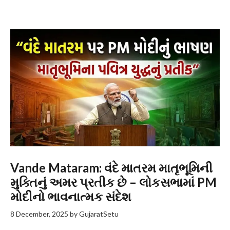
Vande Mataram: વંદે માતરમ માતૃભૂમિની
મુક્તિનું અમર પ્રતીક છે – લોકસભામાં PM
મોદીનો ભાવનાત્મક સંદેશ
8 December, 2025
by
GujaratSetu