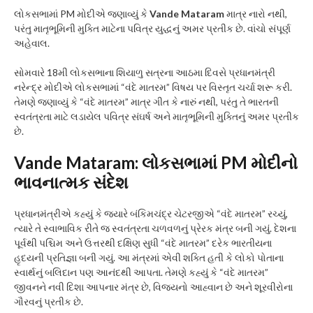
લોકસભામાં PM મોદીએ જણાવ્યું કે
Vande Mataram
માત્ર નારો નથી,
પરંતુ માતૃભૂમિની મુક્તિ માટેના પવિત્ર યુદ્ધનું અમર પ્રતીક છે. વાંચો સંપૂર્ણ
અહેવાલ.
સોમવારે 18મી લોકસભાના શિયાળુ સત્રના આઠમા દિવસે પ્રધાનમંત્રી
નરેન્દ્ર મોદીએ લોકસભામાં “વંદે માતરમ” વિષય પર વિસ્તૃત ચર્ચા શરૂ કરી.
તેમણે જણાવ્યું કે “વંદે માતરમ” માત્ર ગીત કે નારું નથી, પરંતુ તે ભારતની
સ્વતંત્રતા માટે લડાયેલ પવિત્ર સંઘર્ષ અને માતૃભૂમિની મુક્તિનું અમર પ્રતીક
છે.
Vande Mataram
: લોકસભામાં PM મોદીનો
ભાવનાત્મક સંદેશ
પ્રધાનમંત્રીએ કહ્યું કે જ્યારે બંકિમચંદ્ર ચેટરજીએ “વંદે માતરમ” રચ્યું,
ત્યારે તે સ્વાભાવિક રીતે જ સ્વતંત્રતા ચળવળનું પ્રેરક મંત્ર બની ગયું. દેશના
પૂર્વથી પશ્ચિમ અને ઉત્તરથી દક્ષિણ સુધી “વંદે માતરમ” દરેક ભારતીયના
હૃદયની પ્રતિજ્ઞા બની ગયું. આ મંત્રમાં એવી શક્તિ હતી કે લોકો પોતાના
સ્વાર્થનું બલિદાન પણ આનંદથી આપતા. તેમણે કહ્યું કે “વંદે માતરમ”
જીવનને નવી દિશા આપનાર મંત્ર છે, વિજયનો આહ્વાન છે અને શૂરવીરોના
ગૌરવનું પ્રતીક છે.