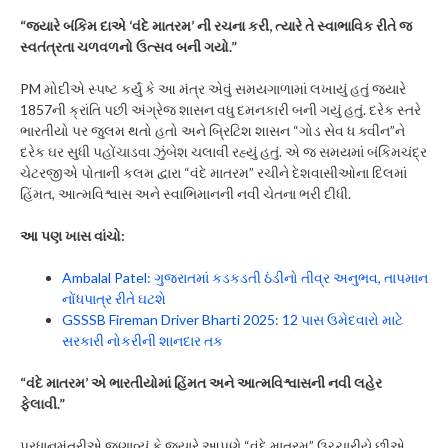
“જ્યારે બંકિમ દાએ ‘વંદે માતરમ’ ની રચના કરી, ત્યારે તે સ્વાભાવિક રીતે જ
સ્વતંત્રતા ચળવળનો ઉત્સવ બની ગયો.”
PM મોદીએ સ્પષ્ટ કર્યું કે આ મંત્ર એવું સમયગાળામાં લખાયું હતું જ્યારે
1857ની ક્રાંતિ પછી અંગ્રેજ શાસન વધુ દમનકારી બની ગયું હતું. દરેક સ્તરે
ભારતીયો પર જુલમ થતો હતો અને બ્રિટિશ શાસન “ગોડ સેવ ધ ક્વીન”ને
દરેક ઘર સુધી પહોંચાડવા ઝુંબેશ ચલાવી રહ્યું હતું. એ જ સમયમાં બંકિમચંદ્ર
ચેટરજીએ પોતાની કલમ દ્વારા “વંદે માતરમ” રચીને દેશવાસીઓના દિલમાં
હિંમત, આત્મવિશ્વાસ અને સ્વાભિમાનની નવી ચેતના ભરી દીધી.
આ પણ ખાસ વાંચો:
Ambalal Patel: ગુજરાતમાં કડકડતી ઠંડીનો તીવ્ર અનુભવ, તાપમાન
નોંધપાત્ર રીતે ઘટશે
GSSSB Fireman Driver Bharti 2025: 12 પાસ ઉમેદવારો માટે
સરકારી નોકરીની શાનદાર તક
“વંદે માતરમ’ એ ભારતીયોમાં હિંમત અને આત્મવિશ્વાસની નવી લહેર
ફેલાવી.”
પ્રધાનમંત્રીએ જણાવ્યું કે જ્યારે આપણે “વંદે માતરમ” ઉચ્ચારીયે છીએ,