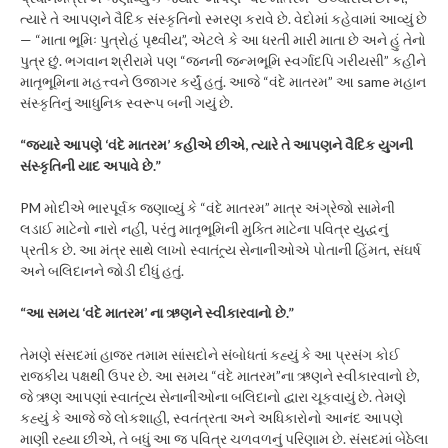
ત્યારે તે આપણને વૈદિક સંસ્કૃતિનો સ્મરણ કરાવે છે. વેદોમાં કહેવામાં આવ્યું છે
— “માતા ભૂમિઃ પુત્રોહં પૃથ્વીય”, એટલે કે આ ધરતી મારી માતા છે અને હું તેનો
પુત્ર છું. ભગવાન શ્રીરામે પણ “જનની જન્મભૂમિ સ્વર્ગાદપિ ગરીયસી” કહીને
માતૃભૂમિના મહત્ત્વને ઉજાગર કર્યું હતું. આજે “વંદે માતરમ” આ same મહાન
સંસ્કૃતિનું આધુનિક સ્વરૂપ બની ગયું છે.
“જ્યારે આપણે ‘વંદે માતરમ’ કહીએ છીએ, ત્યારે તે આપણને વૈદિક યુગની
સંસ્કૃતિની યાદ અપાવે છે.”
PM મોદીએ ભારપૂર્વક જણાવ્યું કે “વંદે માતરમ” માત્ર અંગ્રેજો સામેની
લડાઈ માટેનો નારો નહીં, પરંતુ માતૃભૂમિની મુક્તિ માટેના પવિત્ર યુદ્ધનું
પ્રતીક છે. આ મંત્ર સાથે લાખો સ્વાતંત્ર્ય સેનાનીઓએ પોતાની હિંમત, સંઘર્ષ
અને બલિદાનને જોડી દીધું હતું.
“આ સમય ‘વંદે માતરમ’ ના ઋણને સ્વીકારવાનો છે.”
તેમણે સંસદમાં હાજર તમામ સાંસદોને સંબોધતાં કહ્યું કે આ પ્રસંગ કોઈ
રાજકીય પક્ષથી ઉપર છે. આ સમય “વંદે માતરમ”ના ઋણને સ્વીકારવાનો છે,
જે ઋણ આપણાં સ્વાતંત્ર્ય સેનાનીઓના બલિદાનો દ્વારા ચૂકવાયું છે. તેમણે
કહ્યું કે આજે જે લોકશાહી, સ્વતંત્રતા અને અધિકારોનો આનંદ આપણે
માણી રહ્યા છીએ, તે બધું આ જ પવિત્ર ચળવળનું પરિણામ છે. સંસદમાં બેઠેલા