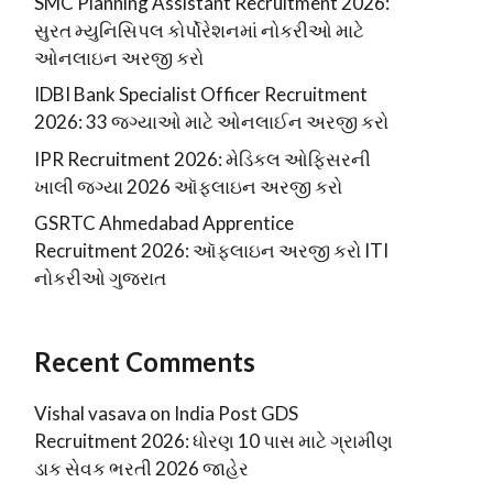
SMC Planning Assistant Recruitment 2026:
સુરત મ્યુનિસિપલ કોર્પોરેશનમાં નોકરીઓ માટે
ઓનલાઇન અરજી કરો
IDBI Bank Specialist Officer Recruitment
2026: 33 જગ્યાઓ માટે ઓનલાઈન અરજી કરો
IPR Recruitment 2026: મેડિકલ ઓફિસરની
ખાલી જગ્યા 2026 ઑફલાઇન અરજી કરો
GSRTC Ahmedabad Apprentice
Recruitment 2026: ઑફલાઇન અરજી કરો ITI
નોકરીઓ ગુજરાત
Recent Comments
Vishal vasava
on
India Post GDS
Recruitment 2026: ધોરણ 10 પાસ માટે ગ્રામીણ
ડાક સેવક ભરતી 2026 જાહેર