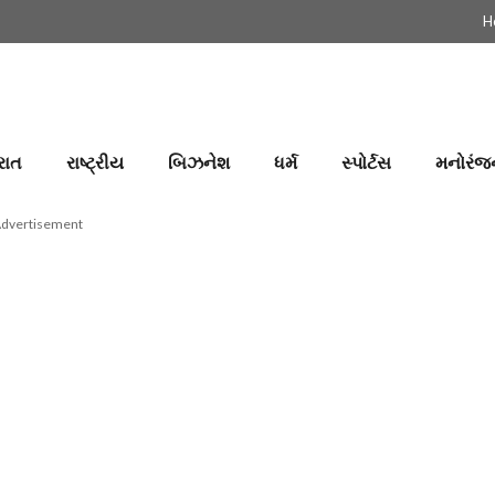
H
રાત
રાષ્ટ્રીય
બિઝનેશ
ધર્મ
સ્પોર્ટસ
મનોરંજ
dvertisement