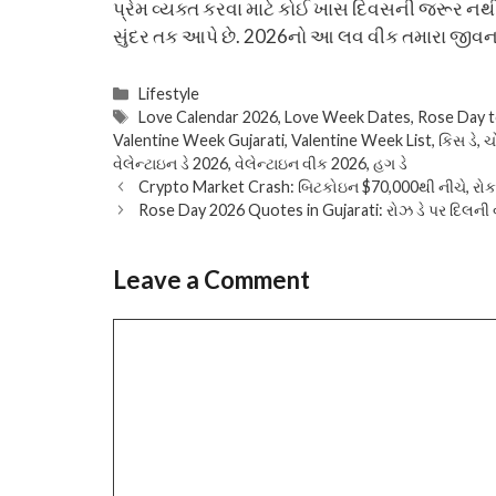
પ્રેમ વ્યક્ત કરવા માટે કોઈ ખાસ દિવસની જરૂર 
સુંદર તક આપે છે. 2026નો આ લવ વીક તમારા જીવનમા
Categories
Lifestyle
Tags
Love Calendar 2026
,
Love Week Dates
,
Rose Day t
Valentine Week Gujarati
,
Valentine Week List
,
કિસ ડે
,
ચ
વેલેન્ટાઇન ડે 2026
,
વેલેન્ટાઇન વીક 2026
,
હગ ડે
Crypto Market Crash: બિટકોઇન $70,000થી નીચે, રોક
Rose Day 2026 Quotes in Gujarati: રોઝ ડે પર દિલની વાત
Leave a Comment
Comment