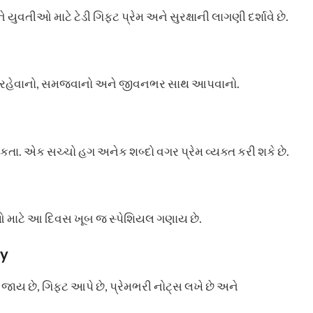
 યુવતીઓ માટે ટેડી ગિફ્ટ પ્રેમ અને સુરક્ષાની લાગણી દર્શાવે છે.
ે રહેવાનો, સમજવાનો અને જીવનભર સાથ આપવાનો.
. એક સચ્ચો હગ અનેક શબ્દો વગર પ્રેમ વ્યક્ત કરી શકે છે.
રેમીઓ માટે આ દિવસ ખૂબ જ સ્પેશિયલ ગણાય છે.
ay
ાય છે, ગિફ્ટ આપે છે, પ્રેમભરી નોટ્સ લખે છે અને