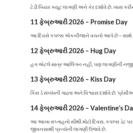
ટેડી બિયર ક્યૂટ લાગણી અને કેર દર્શાવે છે. ખાસ કરીને
11 ફેબ્રુઆરી 2026 – Promise Day
આ દિવસે કપલ્સ એકબીજાને વચનો આપે છે – સાથ
12 ફેબ્રુઆરી 2026 – Hug Day
હગ એટલે માત્ર આલિંગન નહીં, પણ લાગણીની નજીકતા
13 ફેબ્રુઆરી 2026 – Kiss Day
કિસ ડે સંબંધની ગાઢતા અને વિશ્વાસ દર્શાવે છે. પ્
14 ફેબ્રુઆરી 2026 – Valentine’s D
આ આખા સપ્તાહનો સૌથી મોટો દિવસ. કપલ્સ ડેટ પર જ
જીવનસાથી પ્રત્યેની લાગણી ઉજવે છે.