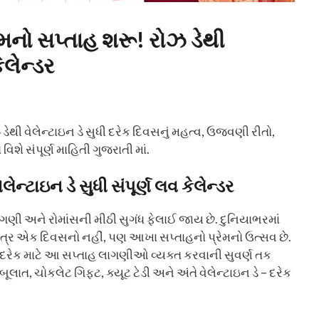
મનો સપ્તાહ શરૂ! રોઝ ડેથી
ેલેન્ડર
ી વેલેન્ટાઇન ડે સુધી દરેક દિવસનું મહત્વ, ઉજવણી રીતો,
શે સંપૂર્ણ માહિતી ગુજરાતી માં.
ન્ટાઇન ડે સુધી સંપૂર્ણ લવ કેલેન્ડર
ગણી અને રોમાંસની મીઠી સુગંધ ફેલાઈ જાય છે. દુનિયાભરમાં
ત્ર એક દિવસનો નહીં, પણ આખા સપ્તાહનો પ્રેમનો ઉત્સવ છે.
 દરેક માટે આ સપ્તાહ લાગણીઓ વ્યક્ત કરવાની સુવર્ણ તક
ાત, ચોકલેટ ગિફ્ટ, ક્યૂટ ટેડી અને અંતે વેલેન્ટાઇન ડે – દરેક