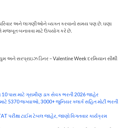
તા, પરિવાર અને લાગણીઓને વ્યક્ત કરવાનો સમય પણ છે. ઘણા
ને મજબૂત બનાવવા માટે ઉપયોગ કરે છે.
, પરફ્યુમ અને સરપ્રાઇઝ ડિનર – Valentine Week દરમિયાન સૌથી
 10 પાસ માટે ગ્રામીણ ડાક સેવક ભરતી 2026 જાહેર
ાટે 5370 જગ્યાઓ, 3000+ જુનિયર ક્લાર્ક સહિત મોટી ભરતી
T પરીક્ષા ટાઈમ ટેબલ જાહેર, જાણો વિગતવાર કાર્યક્રમ