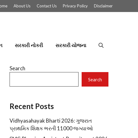
ome
About Us
Contact Us
Privacy Policy
Disclaimer
ન
સરકારી નોકરી
સરકારી યોજના
Search
Search
Recent Posts
Vidhyasahayak Bharti 2026: ગુજરાત
પ્રાથમિક શિક્ષક ભરતી 11000 જગ્યાઓ