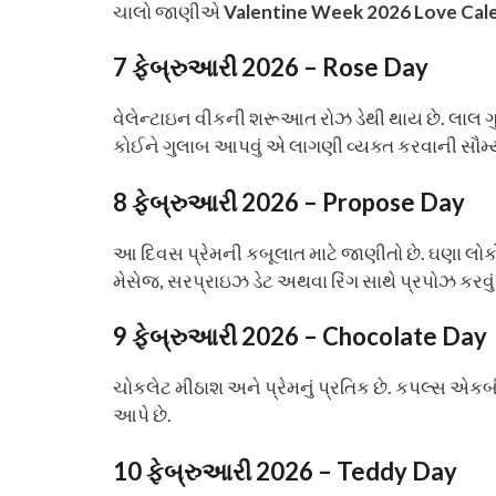
ચાલો જાણીએ
Valentine Week 2026 Love Cal
7 ફેબ્રુઆરી 2026 – Rose Day
વેલેન્ટાઇન વીકની શરૂઆત રોઝ ડેથી થાય છે. લાલ ગુલાબ 
કોઈને ગુલાબ આપવું એ લાગણી વ્યક્ત કરવાની સૌમ્ય
8 ફેબ્રુઆરી 2026 – Propose Day
આ દિવસ પ્રેમની કબૂલાત માટે જાણીતો છે. ઘણા લોકો 
મેસેજ, સરપ્રાઇઝ ડેટ અથવા રિંગ સાથે પ્રપોઝ કરવું
9 ફેબ્રુઆરી 2026 – Chocolate Day
ચોકલેટ મીઠાશ અને પ્રેમનું પ્રતિક છે. કપલ્સ એકબ
આપે છે.
10 ફેબ્રુઆરી 2026 – Teddy Day