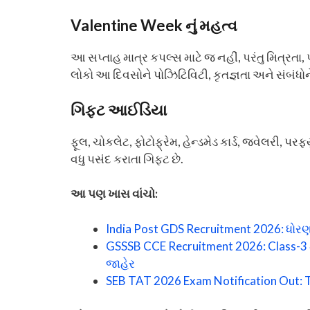
Valentine Week નું મહત્વ
આ સપ્તાહ માત્ર કપલ્સ માટે જ નહીં, પરંતુ મિત્ર
લોકો આ દિવસોને પોઝિટિવિટી, કૃતજ્ઞતા અને સંબંધો
ગિફ્ટ આઈડિયા
ફૂલ, ચોકલેટ, ફોટોફ્રેમ, હેન્ડમેડ કાર્ડ, જ્વેલરી
વધુ પસંદ કરાતા ગિફ્ટ છે.
આ પણ ખાસ વાંચો:
India Post GDS Recruitment 2026: ધોરણ
GSSSB CCE Recruitment 2026: Class-3 મ
જાહેર
SEB TAT 2026 Exam Notification Out: TA