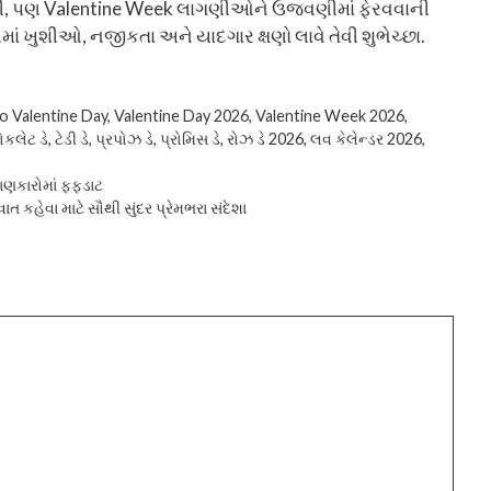
નથી, પણ Valentine Week લાગણીઓને ઉજવણીમાં ફેરવવાની
ં ખુશીઓ, નજીકતા અને યાદગાર ક્ષણો લાવે તેવી શુભેચ્છા.
o Valentine Day
,
Valentine Day 2026
,
Valentine Week 2026
,
ોકલેટ ડે
,
ટેડી ડે
,
પ્રપોઝ ડે
,
પ્રોમિસ ડે
,
રોઝ ડે 2026
,
લવ કેલેન્ડર 2026
,
ાણકારોમાં ફફડાટ
 કહેવા માટે સૌથી સુંદર પ્રેમભરા સંદેશા