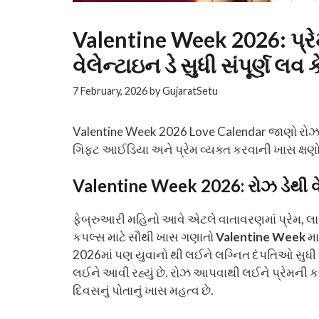
Valentine Week 2026: પ્રે
વેલેન્ટાઇન ડે સુધી સંપૂર્ણ લવ ક
7 February, 2026
by
GujaratSetu
Valentine Week 2026 Love Calendar જાણો રોઝ ડેથ
ગિફ્ટ આઈડિયા અને પ્રેમ વ્યક્ત કરવાની ખાસ ક્ષણો વિ
Valentine Week 2026: રોઝ ડેથી વેલે
ફેબ્રુઆરી મહિનો આવે એટલે વાતાવરણમાં પ્રેમ, લા
કપલ્સ માટે સૌથી ખાસ ગણાતો
Valentine Week
મા
2026માં પણ યુવાનો થી લઈને લગ્નિત દંપતિઓ સુધી
લઈને આવી રહ્યું છે. રોઝ આપવાથી લઈને પ્રેમની કબૂલ
દિવસનું પોતાનું ખાસ મહત્વ છે.