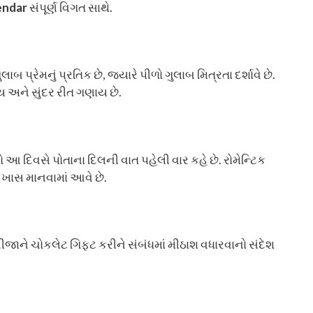
endar
સંપૂર્ણ વિગત સાથે.
પ્રેમનું પ્રતિક છે, જ્યારે પીળો ગુલાબ મિત્રતા દર્શાવે છે.
 અને સુંદર રીત ગણાય છે.
આ દિવસે પોતાના દિલની વાત પહેલી વાર કહે છે. રોમેન્ટિક
 ખાસ માનવામાં આવે છે.
ીજાને ચોકલેટ ગિફ્ટ કરીને સંબંધમાં મીઠાશ વધારવાનો સંદેશ