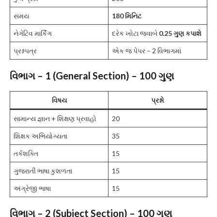
સમય
180 મિનિટ
નેગેટિવ માર્કિંગ
દરેક ખોટા જવાબે
0.25 ગુણ કપાશે
પ્રશ્નપત્ર
એક જ પેપર – 2 વિભાગમાં
વિભાગ – 1 (General Section) – 100 ગુણ
વિષય
પ્રશ્નો
સામાન્ય જ્ઞાન + શિક્ષણ પ્રવાહો
20
શિક્ષક અભિયોગ્યતા
35
તર્કશક્તિ
15
ગુજરાતી ભાષા કુશળતા
15
અંગ્રેજી ભાષા
15
વિભાગ – 2 (Subject Section) – 100 ગુણ