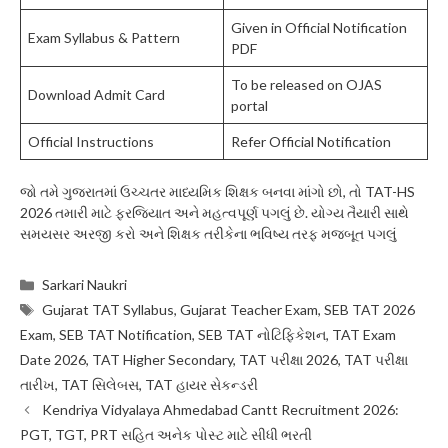
Given in Official Notification
Exam Syllabus & Pattern
PDF
To be released on OJAS
Download Admit Card
portal
Official Instructions
Refer Official Notification
જો તમે ગુજરાતમાં ઉચ્ચતર માધ્યમિક શિક્ષક બનવા માંગો છો, તો TAT-HS
2026 તમારી માટે ફરજિયાત અને મહત્વપૂર્ણ પગલું છે. યોગ્ય તૈયારી સાથે
સમયસર અરજી કરો અને શિક્ષક તરીકેના ભવિષ્ય તરફ મજબૂત પગલું
Categories
Sarkari Naukri
Tags
Gujarat TAT Syllabus
,
Gujarat Teacher Exam
,
SEB TAT 2026
Exam
,
SEB TAT Notification
,
SEB TAT નોટિફિકેશન
,
TAT Exam
Date 2026
,
TAT Higher Secondary
,
TAT પરીક્ષા 2026
,
TAT પરીક્ષા
તારીખ
,
TAT સિલેબસ
,
TAT હાયર સેકન્ડરી
Kendriya Vidyalaya Ahmedabad Cantt Recruitment 2026:
PGT, TGT, PRT સહિત અનેક પોસ્ટ માટે સીધી ભરતી