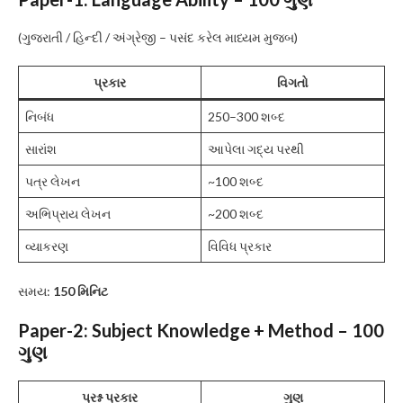
(ગુજરાતી / હિન્દી / અંગ્રેજી – પસંદ કરેલ માધ્યમ મુજબ)
પ્રકાર
વિગતો
નિબંધ
250–300 શબ્દ
સારાંશ
આપેલા ગદ્ય પરથી
પત્ર લેખન
~100 શબ્દ
અભિપ્રાય લેખન
~200 શબ્દ
વ્યાકરણ
વિવિધ પ્રકાર
સમય:
150 મિનિટ
Paper-2: Subject Knowledge + Method – 100
ગુણ
પ્રશ્ન પ્રકાર
ગુણ