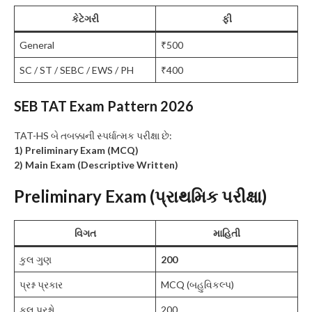
કેટેગરી
ફી
General
₹500
SC / ST / SEBC / EWS / PH
₹400
SEB TAT Exam Pattern 2026
TAT-HS બે તબક્કાની સ્પર્ધાત્મક પરીક્ષા છે:
1) Preliminary Exam (MCQ)
2) Main Exam (Descriptive Written)
Preliminary Exam (પ્રાથમિક પરીક્ષા)
વિગત
માહિતી
કુલ ગુણ
200
પ્રશ્ન પ્રકાર
MCQ (બહુવિકલ્પ)
કુલ પ્રશ્નો
200