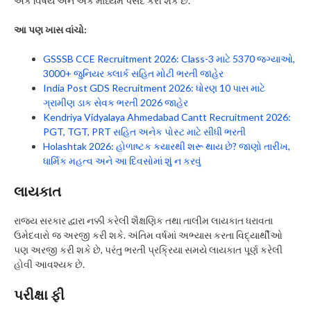
એક વિષય અને એક માધ્યમ પસંદ કરી શકે છે.
આ પણ ખાસ વાંચો:
GSSSB CCE Recruitment 2026: Class-3 માટે 5370 જગ્યાઓ,
3000+ જુનિયર ક્લાર્ક સહિત મોટી ભરતી જાહેર
India Post GDS Recruitment 2026: ધોરણ 10 પાસ માટે
ગ્રામીણ ડાક સેવક ભરતી 2026 જાહેર
Kendriya Vidyalaya Ahmedabad Cantt Recruitment 2026:
PGT, TGT, PRT સહિત અનેક પોસ્ટ માટે સીધી ભરતી
Holashtak 2026: હોળાષ્ટક કયારથી શરૂ થાય છે? જાણો તારીખ,
ધાર્મિક મહત્વ અને આ દિવસોમાં શું ન કરવું
લાયકાત
રાજ્ય સરકાર દ્વારા નક્કી કરેલી શૈક્ષણિક તથા તાલીમ લાયકાત ધરાવતા
ઉમેદવારો જ અરજી કરી શકે. અંતિમ વર્ષમાં અભ્યાસ કરતા વિદ્યાર્થીઓ
પણ અરજી કરી શકે છે, પરંતુ ભરતી પ્રક્રિયા સમયે લાયકાત પૂર્ણ કરેલી
હોવી આવશ્યક છે.
પરીક્ષા ફી