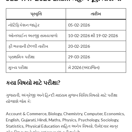
પ્રવૃત્તિ
તારીખ
નોટિફિકેશન જાહેર
05-02-2026
ઓનલાઈન અરજી સમયગાળો
10-02-2026 થી 19-02-2026
ફી ભરવાની છેલ્લી તારીખ
20-02-2026
પ્રાથમિક પરીક્ષા
29-03-2026
મુખ્ય પરીક્ષા
મે 2026 (અંદાજિત)
કયા વિષયો માટે પરીક્ષા?
ગુજરાતી, અંગ્રેજી અને હિન્દી માધ્યમ મુજબ વિવિધ વિષયો માટે પરીક્ષા
યોજાશે જેમ કે:
Account & Commerce, Biology, Chemistry, Computer, Economics,
English, Gujarati, Hindi, Maths, Physics, Psychology, Sociology,
Statistics, Physical Education સહિત અનેક વિષયો. ઉમેદવાર માત્ર