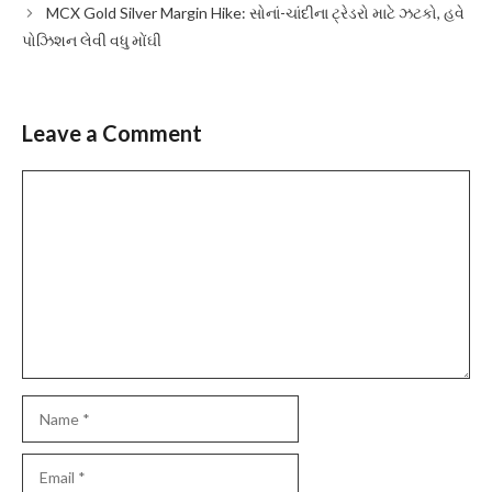
MCX Gold Silver Margin Hike: સોનાં-ચાંદીના ટ્રેડરો માટે ઝટકો, હવે
પોઝિશન લેવી વધુ મોંઘી
Leave a Comment
Comment
Name
Email