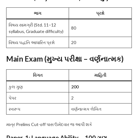
ભાગ
પ્રશ્નો
વિષય સામગ્રી (Std. 11–12
80
syllabus, Graduate difficulty)
વિષય પદ્ધતિ આધારિત પ્રશ્નો
20
Main Exam (મુખ્‍ય પરીક્ષા – વર્ણનાત્મક)
વિગત
માહિતી
કુલ ગુણ
200
પેપર
2
સ્વરૂપ
વર્ણનાત્મક લેખિત
માત્ર Prelims Cut-off પાસ ઉમેદવાર જ આપી શકે
Paper-1: Language Ability – 100 ગુણ