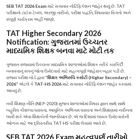
SEB TAT 2026 Exam
માટે સત્તાવાર નોટિફિકેશન જાહેર થયું છે. TAT
પરીક્ષાનો ટાઈમ ટેબલ, અરજી તારીખો, પરીક્ષા પદ્ધતિ, વિષયવાર વિગતો અને
સંપૂર્ણ કાર્યક્રમ અહીં જાણો.
TAT Higher Secondary 2026
Notification: ગુજરાતમાં ઉચ્ચતર
માધ્યમિક શિક્ષક બનવા માટે મોટી તક
ગુજરાત રાજ્યમાં ઉચ્ચતર માધ્યમિક શાળાઓમાં શિક્ષક તરીકે કારકિર્દી
બનાવવાનું સપનું જોતા ઉમેદવારો માટે મહત્વપૂર્ણ જાહેરાત બહાર પડી છે.
રાજ્ય પરીક્ષા બોર્ડ દ્વારા
“શિક્ષક અભિરુચિ કસોટી (Higher Secondary) –
2026”
એટલે કે
TAT-HS 2026
માટે સત્તાવાર નોટિફિકેશન જાહેર કરવામાં
આવ્યું છે.
નવી શિક્ષણ નીતિ (NEP-2020) મુજબ શાળાઓમાં વિષય જ્ઞાન સાથે સાથે
બહુવિધ કૌશલ્ય ધરાવતા, આધુનિક અભિગમ ધરાવતા અને શિક્ષણમાં નવીનતા
લાવી શકે એવા શિક્ષકોની જરૂરિયાત છે. એ જ દિશામાં લાયક ઉમેદવારોની
ઓળખ માટે આ દ્વિસ્તરીય TAT-HS પરીક્ષા લેવામાં આવે છે.
SEB TAT 2026 Exam મહત્વપૂર્ણ તારીખો