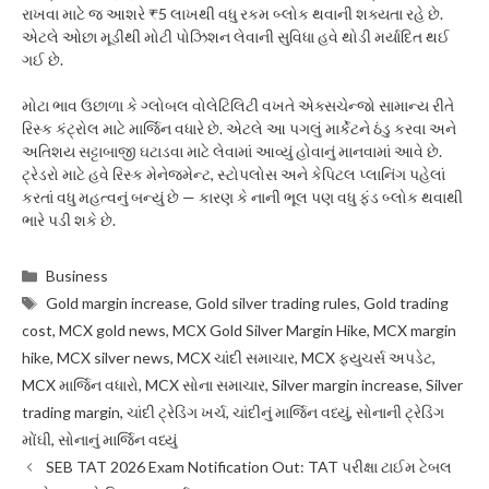
રાખવા માટે જ આશરે ₹5 લાખથી વધુ રકમ બ્લોક થવાની શક્યતા રહે છે.
એટલે ઓછા મૂડીથી મોટી પોઝિશન લેવાની સુવિધા હવે થોડી મર્યાદિત થઈ
ગઈ છે.
મોટા ભાવ ઉછાળા કે ગ્લોબલ વોલેટિલિટી વખતે એક્સચેન્જો સામાન્ય રીતે
રિસ્ક કંટ્રોલ માટે માર્જિન વધારે છે. એટલે આ પગલું માર્કેટને ઠંડુ કરવા અને
અતિશય સટ્ટાબાજી ઘટાડવા માટે લેવામાં આવ્યું હોવાનું માનવામાં આવે છે.
ટ્રેડરો માટે હવે રિસ્ક મેનેજમેન્ટ, સ્ટોપલોસ અને કેપિટલ પ્લાનિંગ પહેલાં
કરતાં વધુ મહત્વનું બન્યું છે — કારણ કે નાની ભૂલ પણ વધુ ફંડ બ્લોક થવાથી
ભારે પડી શકે છે.
Categories
Business
Tags
Gold margin increase
,
Gold silver trading rules
,
Gold trading
cost
,
MCX gold news
,
MCX Gold Silver Margin Hike
,
MCX margin
hike
,
MCX silver news
,
MCX ચાંદી સમાચાર
,
MCX ફ્યુચર્સ અપડેટ
,
MCX માર્જિન વધારો
,
MCX સોના સમાચાર
,
Silver margin increase
,
Silver
trading margin
,
ચાંદી ટ્રેડિંગ ખર્ચ
,
ચાંદીનું માર્જિન વધ્યું
,
સોનાની ટ્રેડિંગ
મોંઘી
,
સોનાનું માર્જિન વધ્યું
SEB TAT 2026 Exam Notification Out: TAT પરીક્ષા ટાઈમ ટેબલ