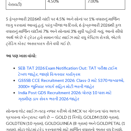
4.50%
7.00%
વેરાયટી)
5 ફેબ્રુઆરી 2026થી ચાંદી પર 4.5% અને સોનાં પર 1% વધારાનું માર્જિન
લાગુ કરવામાં આવ્યું હતું. પરંતુ બીજા જ દિવસે, 6 ફેબ્રુઆરી 2026થી કુલ
વધારાનું માર્જિન ચાંદીમાં 7% અને સોનામાં 3% સુધી પહોંચી ગયું. આનો સીધો
અર્થ એ છે કે ટ્રેડર હવે સમાન લોટ સાઈઝ માટે વધુ કેપિટલ રોકશે, એટલે
ટ્રેડિંગ કોસ્ટ અસરકારક રીતે વધી ગઈ છે.
આ પણ ખાસ વાંચો:
SEB TAT 2026 Exam Notification Out: TAT પરીક્ષા ટાઈમ
ટેબલ જાહેર, જાણો વિગતવાર કાર્યક્રમ
GSSSB CCE Recruitment 2026: Class-3 માટે 5370 જગ્યાઓ,
3000+ જુનિયર ક્લાર્ક સહિત મોટી ભરતી જાહેર
India Post GDS Recruitment 2026: ધોરણ 10 પાસ માટે
ગ્રામીણ ડાક સેવક ભરતી 2026 જાહેર
સોનાના લોટ સાઈઝ તરફ નજર કરીએ તો MCX પર ગોલ્ડના પાંચ અલગ
પ્રકારના કોન્ટ્રાક્ટ ચાલે છે — GOLD (1 કિલો), GOLDM (100 ગ્રામ),
GOLDTEN (10 ગ્રામ), GOLDGUINEA (8 ગ્રામ) અને GOLDPETAL (1
ગ્રામ). મોટા લોટમાં ટ્રેડ કરનારાઓ માટે માર્જિન વધારાનો અસર વધુ દેખાશે,