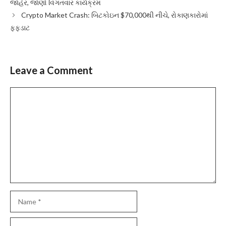
જાહેર, જાણો વિગતવાર કાર્યક્રમ
Crypto Market Crash: બિટકોઇન $70,000થી નીચે, રોકાણકારોમાં
ફફડાટ
Leave a Comment
Comment
Name
Email