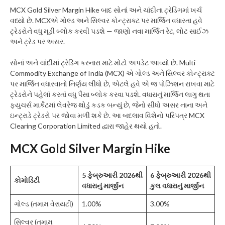
MCX Gold Silver Margin Hike બાદ સોનાં અને ચાંદીના ટ્રેડિંગમાં ખર્ચ
વધ્યો છે. MCXએ ગોલ્ડ અને સિલ્વર કોન્ટ્રાક્ટ પર માર્જિન વધારતા હવે
ટ્રેડરોને વધુ મૂડી બ્લોક કરવી પડશે — જાણો નવા માર્જિન રેટ, લોટ સાઈઝ
અને ટ્રેડ પર અસર.
સોનાં અને ચાંદીમાં ટ્રેડિંગ કરનારા માટે મોટો અપડેટ આવ્યો છે. Multi
Commodity Exchange of India (MCX) એ ગોલ્ડ અને સિલ્વર કોન્ટ્રાક્ટ
પર માર્જિન વધારવાનો નિર્ણય લીધો છે, એટલે હવે એ જ પોઝિશન રાખવા માટે
ટ્રેડરોને પહેલાં કરતાં વધુ પૈસા બ્લોક કરવા પડશે. વધારાનું માર્જિન લાગુ થતા
ફ્યુચર્સ માર્કેટમાં લેવરેજ થોડું કડક બન્યું છે, જેનો સીધો અસર નાના અને
ઇન્ટ્રાડે ટ્રેડરો પર જોવા મળી શકે છે. આ બદલાવ વિશેનો પરિપત્ર MCX
Clearing Corporation Limited દ્વારા જાહેર થયો હતો.
MCX Gold Silver Margin Hike
5 ફેબ્રુઆરી 2026થી
6 ફેબ્રુઆરી 2026થી
કોમોડિટી
વધારાનું માર્જીન
કુલ વધારાનું માર્જીન
ગોલ્ડ (તમામ વેરાયટી)
1.00%
3.00%
સિલ્વર (તમામ