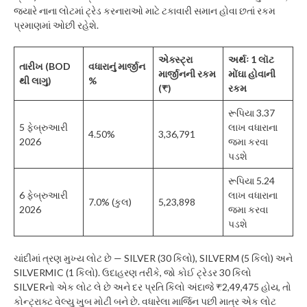
જ્યારે નાના લોટમાં ટ્રેડ કરનારાઓ માટે ટકાવારી સમાન હોવા છતાં રકમ
પ્રમાણમાં ઓછી રહેશે.
એક્સ્ટ્રા
અર્થઃ 1 લૉટ
તારીખ (BOD
વધારાનું માર્જીન
માર્જીનની રકમ
મોંઘા હોવાની
થી લાગુ)
%
(₹)
રકમ
રૂપિયા 3.37
5 ફેબ્રુઆરી
લાખ વધારાના
4.50%
3,36,791
2026
જમા કરવા
પડશે
રૂપિયા 5.24
6 ફેબ્રુઆરી
લાખ વધારાના
7.0% (કુલ)
5,23,898
2026
જમા કરવા
પડશે
ચાંદીમાં ત્રણ મુખ્ય લોટ છે — SILVER (30 કિલો), SILVERM (5 કિલો) અને
SILVERMIC (1 કિલો). ઉદાહરણ તરીકે, જો કોઈ ટ્રેડર 30 કિલો
SILVERનો એક લોટ લે છે અને દર પ્રતિ કિલો અંદાજે ₹2,49,475 હોય, તો
કોન્ટ્રાક્ટ વેલ્યુ ખુબ મોટી બને છે. વધારેલા માર્જિન પછી માત્ર એક લોટ