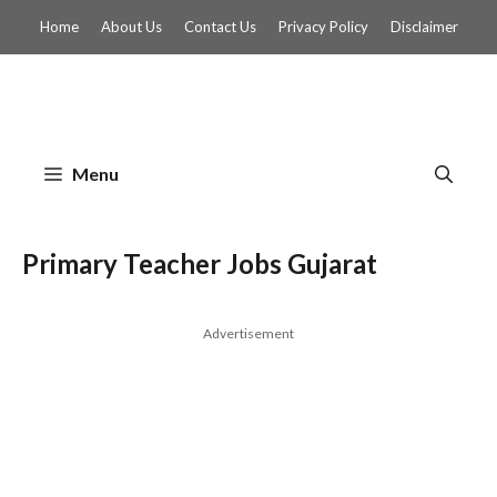
Skip
Home
About Us
Contact Us
Privacy Policy
Disclaimer
to
content
Menu
Primary Teacher Jobs Gujarat
Advertisement