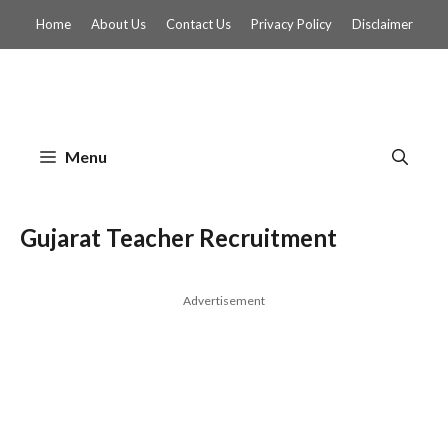
Skip
Home
About Us
Contact Us
Privacy Policy
Disclaimer
to
content
Menu
Gujarat Teacher Recruitment
Advertisement