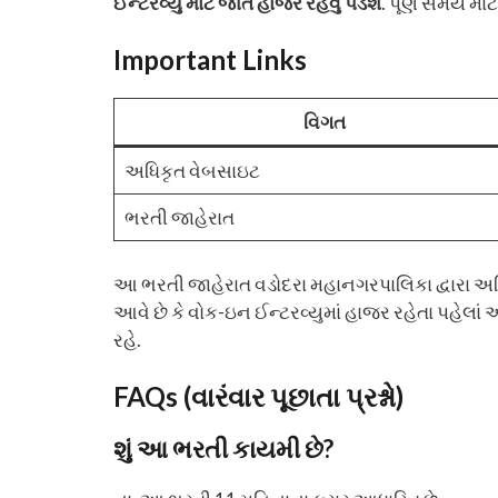
ઈન્ટરવ્યુ માટે જાતે હાજર રહેવું પડશે
. પૂર્ણ સમય મા
Important Links
વિગત
અધિકૃત વેબસાઇટ
ભરતી જાહેરાત
આ ભરતી જાહેરાત વડોદરા મહાનગરપાલિકા દ્વારા અધિ
આવે છે કે વોક-ઇન ઈન્ટરવ્યુમાં હાજર રહેતા પહેલાં
રહે.
FAQs (વારંવાર પૂછાતા પ્રશ્નો)
શું આ ભરતી કાયમી છે?