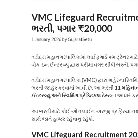
VMC Lifeguard Recruitmen
ભરતી, પગાર ₹20,000
1 January, 2026
by
GujaratSetu
વડોદરા મહાનગરપાલિકામાં લાઈફગાર્ડ કમ ટ્રેનર માટ
વોક-ઇન ઈન્ટરવ્યુ દ્વારા પરીક્ષા વગર સીધી ભરતી, પ
વડોદરા મહાનગરપાલિકા (VMC) દ્વારા શહેરના સ્વિમિં
ભરતી જાહેર કરવામાં આવી છે. આ ભરતી
11 મહિનાન
ઈન્ટરવ્યુ અને સ્વિમિંગ પ્રેક્ટિકલ ટેસ્ટ
ના આધારે કર
આ ભરતી માટે કોઈ ઓનલાઈન અરજી પ્રક્રિયા નથી. ઇચ
સાથે જાતે હાજર રહેવાનું રહેશે.
VMC Lifeguard Recruitment 2