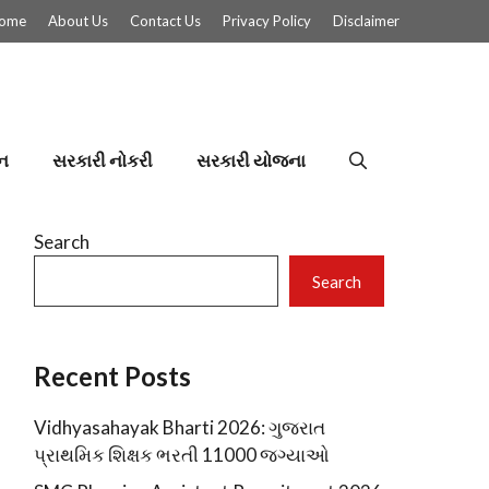
ome
About Us
Contact Us
Privacy Policy
Disclaimer
ન
સરકારી નોકરી
સરકારી યોજના
Search
Search
Recent Posts
Vidhyasahayak Bharti 2026: ગુજરાત
પ્રાથમિક શિક્ષક ભરતી 11000 જગ્યાઓ