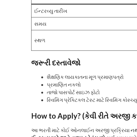
ઈન્ટરવ્યુ તારીખ
સમય
સ્થળ
જરૂરી દસ્તાવેજો
શૈક્ષણિક લાયકાતના મૂળ પ્રમાણપત્રો
પ્રમાણિત નકલો
તાજો પાસપોર્ટ સાઇઝ ફોટો
સ્વિમિંગ પ્રેક્ટિકલ ટેસ્ટ માટે સ્વિમિંગ કોસ્ચ્
How to Apply? (કેવી રીતે અરજી ક
આ ભરતી માટે કોઈ ઓનલાઈન અરજી પ્રક્રિયા નથી