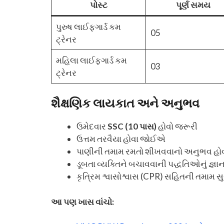
પોસ્ટ
પૂર્ણ સમય
પુરુષ લાઈફગાર્ડ કમ
05
ટ્રેનર
મહિલા લાઈફગાર્ડ કમ
03
ટ્રેનર
શૈક્ષણિક લાયકાત અને અનુભવ
ઉમેદવાર
SSC (10 પાસ)
હોવો જરૂરી
ઉત્તમ તરવૈયા હોવા જોઈએ
પાણીની તમામ રમતો શીખવવાનો અનુભવ હ
ડૂબતા વ્યક્તિને બચાવવાની પદ્ધતિઓનું જ્ઞા
કૃત્રિમ શ્વાસોશ્વાસ (CPR) સહિતની તમામ સ
આ પણ ખાસ વાંચો: