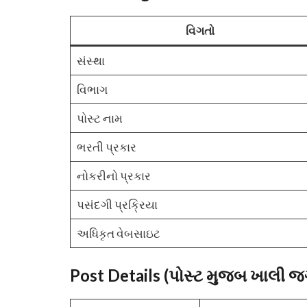
વિગતો
સંસ્થા
વિભાગ
પોસ્ટ નામ
ભરતી પ્રકાર
નોકરીનો પ્રકાર
પસંદગી પ્રક્રિયા
અધિકૃત વેબસાઇટ
Post Details (પોસ્ટ મુજબ ખાલી 