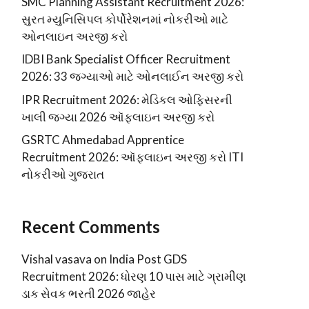
SMC Planning Assistant Recruitment 2026:
સુરત મ્યુનિસિપલ કોર્પોરેશનમાં નોકરીઓ માટે
ઓનલાઇન અરજી કરો
IDBI Bank Specialist Officer Recruitment
2026: 33 જગ્યાઓ માટે ઓનલાઈન અરજી કરો
IPR Recruitment 2026: મેડિકલ ઓફિસરની
ખાલી જગ્યા 2026 ઑફલાઇન અરજી કરો
GSRTC Ahmedabad Apprentice
Recruitment 2026: ઑફલાઇન અરજી કરો ITI
નોકરીઓ ગુજરાત
Recent Comments
Vishal vasava
on
India Post GDS
Recruitment 2026: ધોરણ 10 પાસ માટે ગ્રામીણ
ડાક સેવક ભરતી 2026 જાહેર