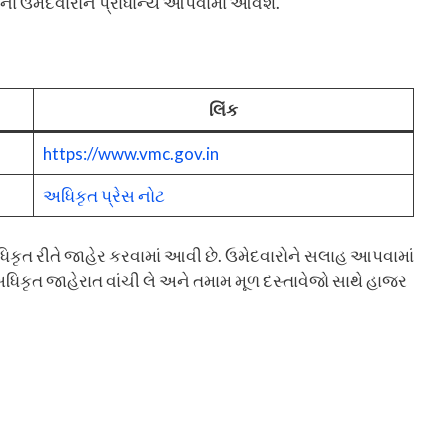
ટેના ઉમેદવારોને પ્રાધાન્ય આપવામાં આવશે.
લિંક
https://www.vmc.gov.in
અધિકૃત પ્રેસ નોટ
કૃત રીતે જાહેર કરવામાં આવી છે. ઉમેદવારોને સલાહ આપવામાં
 અધિકૃત જાહેરાત વાંચી લે અને તમામ મૂળ દસ્તાવેજો સાથે હાજર