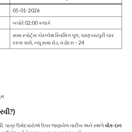
05-01-2026
બપોરે 02:00 કલાકે
સમા સ્પોર્ટ્સ કોમ્પ્લેક્ષ સ્વિમિંગ પૂલ, ચાણક્યપુરી ચાર
રસ્તા પાસે, ન્યૂ સમા રોડ, વડોદરા – 24
યુમ
રવી?)
. પાત્ર ઉમેદવારોએ ઉપર જણાવેલ તારીખ અને સ્થળે
વોક-ઇન