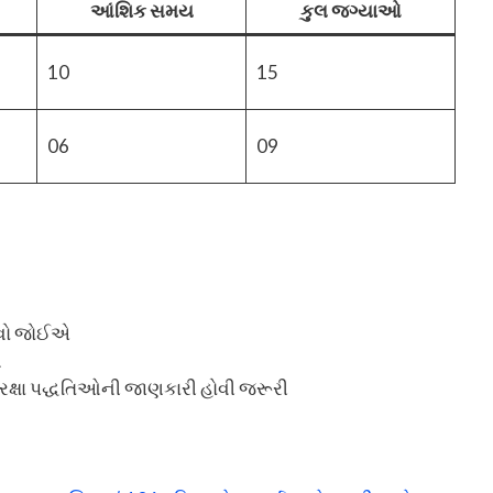
આંશિક સમય
કુલ જગ્યાઓ
10
15
06
09
ોવો જોઈએ
ન
ુરક્ષા પદ્ધતિઓની જાણકારી હોવી જરૂરી