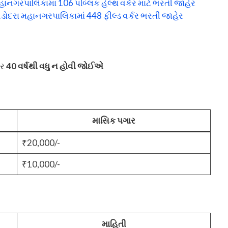
ગરપાલિકામાં 106 પબ્લિક હેલ્થ વર્કર માટે ભરતી જાહેર
ોદરા મહાનગરપાલિકામાં 448 ફીલ્ડ વર્કર ભરતી જાહેર
મર
40 વર્ષથી વધુ ન હોવી જોઈએ
માસિક પગાર
₹20,000/-
₹10,000/-
માહિતી