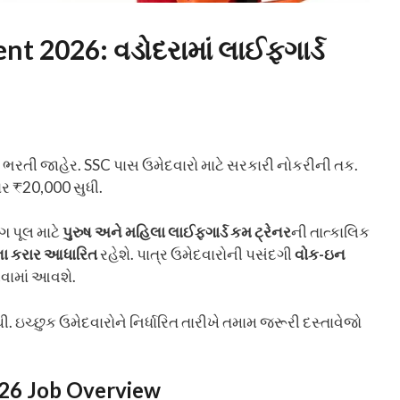
t 2026: વડોદરામાં લાઈફગાર્ડ
ે ભરતી જાહેર. SSC પાસ ઉમેદવારો માટે સરકારી નોકરીની તક.
ગાર ₹20,000 સુધી.
ગ પૂલ માટે
પુરુષ અને મહિલા લાઈફગાર્ડ કમ ટ્રેનર
ની તાત્કાલિક
ા કરાર આધારિત
રહેશે. પાત્ર ઉમેદવારોની પસંદગી
વોક-ઇન
વામાં આવશે.
્છુક ઉમેદવારોને નિર્ધારિત તારીખે તમામ જરૂરી દસ્તાવેજો
026
Job Overview