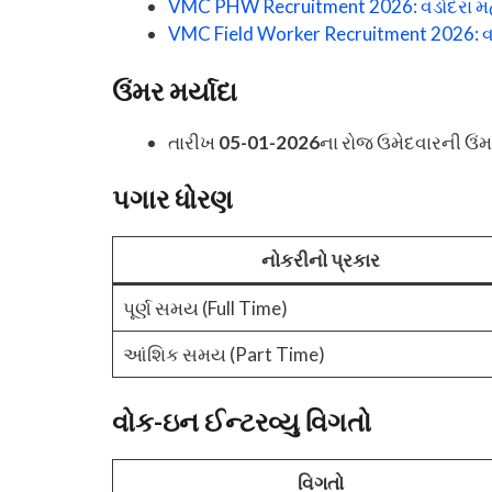
VMC PHW Recruitment 2026: વડોદરા મહાન
VMC Field Worker Recruitment 2026: વડ
ઉંમર મર્યાદા
તારીખ
05-01-2026
ના રોજ ઉમેદવારની ઉં
પગાર ધોરણ
નોકરીનો પ્રકાર
પૂર્ણ સમય (Full Time)
આંશિક સમય (Part Time)
વોક-ઇન ઈન્ટરવ્યુ વિગતો
વિગતો