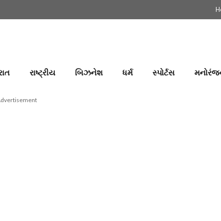
H
રાત
રાષ્ટ્રીય
બિઝનેશ
ધર્મ
સ્પોર્ટસ
મનોરંજ
dvertisement