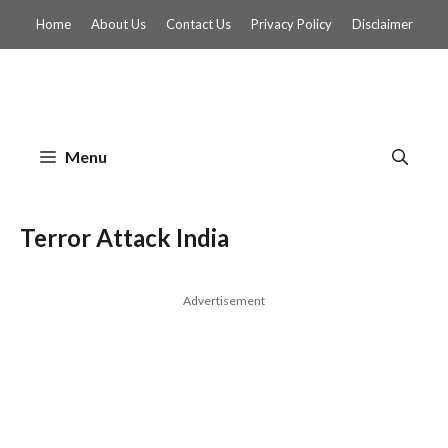
Skip
Home
About Us
Contact Us
Privacy Policy
Disclaimer
to
content
Menu
Terror Attack India
Advertisement