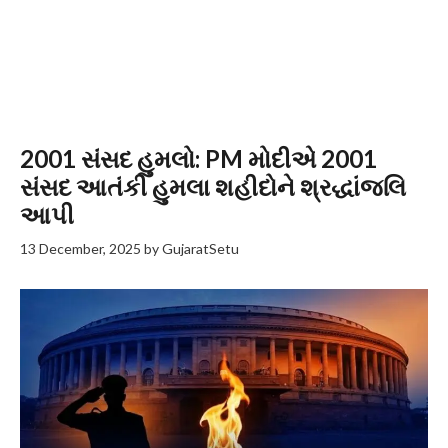
2001 સંસદ હુમલો: PM મોદીએ 2001
સંસદ આતંકી હુમલા શહીદોને શ્રદ્ધાંજલિ
આપી
13 December, 2025
by
GujaratSetu