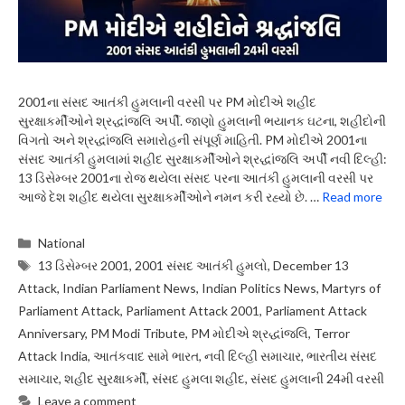
2001ના સંસદ આતંકી હુમલાની વરસી પર PM મોદીએ શહીદ
સુરક્ષાકર્મીઓને શ્રદ્ધાંજલિ અર્પી. જાણો હુમલાની ભયાનક ઘટના, શહીદોની
વિગતો અને શ્રદ્ધાંજલિ સમારોહની સંપૂર્ણ માહિતી. PM મોદીએ 2001ના
સંસદ આતંકી હુમલામાં શહીદ સુરક્ષાકર્મીઓને શ્રદ્ધાંજલિ અર્પી નવી દિલ્હી:
13 ડિસેમ્બર 2001ના રોજ થયેલા સંસદ પરના આતંકી હુમલાની વરસી પર
આજે દેશ શહીદ થયેલા સુરક્ષાકર્મીઓને નમન કરી રહ્યો છે. …
Read more
Categories
National
Tags
13 ડિસેમ્બર 2001
,
2001 સંસદ આતંકી હુમલો
,
December 13
Attack
,
Indian Parliament News
,
Indian Politics News
,
Martyrs of
Parliament Attack
,
Parliament Attack 2001
,
Parliament Attack
Anniversary
,
PM Modi Tribute
,
PM મોદીએ શ્રદ્ધાંજલિ
,
Terror
Attack India
,
આતંકવાદ સામે ભારત
,
નવી દિલ્હી સમાચાર
,
ભારતીય સંસદ
સમાચાર
,
શહીદ સુરક્ષાકર્મી
,
સંસદ હુમલા શહીદ
,
સંસદ હુમલાની 24મી વરસી
Leave a comment