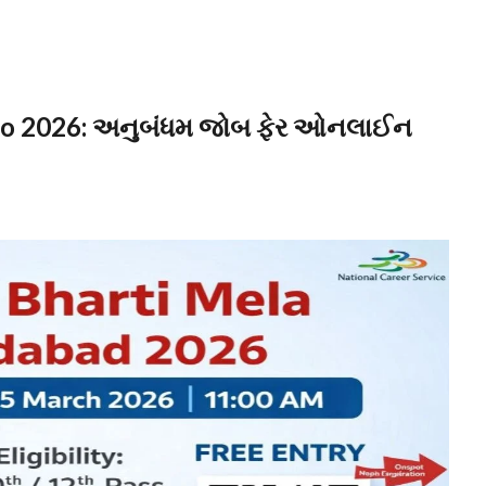
lo 2026: અનુબંધમ જોબ ફેર ઓનલાઈન