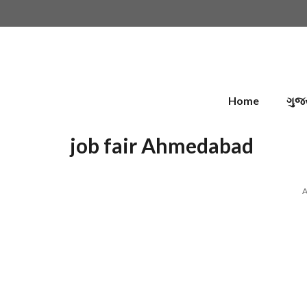
Skip
to
content
Home
ગુજ
job fair Ahmedabad
A