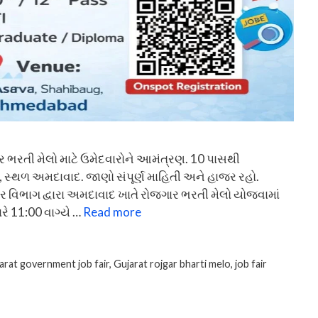
ભરતી મેલો માટે ઉમેદવારોને આમંત્રણ. 10 પાસથી
, સ્થળ અમદાવાદ. જાણો સંપૂર્ણ માહિતી અને હાજર રહો.
 વિભાગ દ્વારા અમદાવાદ ખાતે રોજગાર ભરતી મેલો યોજવામાં
ે 11:00 વાગ્યે …
Read more
arat government job fair
,
Gujarat rojgar bharti melo
,
job fair