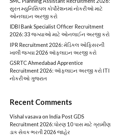
SMC Planning Assistant Recruitment 2026:
સુરત મ્યુનિસિપલ કોર્પોરેશનમાં નોકરીઓ માટે
ઓનલાઇન અરજી કરો
IDBI Bank Specialist Officer Recruitment
2026: 33 જગ્યાઓ માટે ઓનલાઈન અરજી કરો
IPR Recruitment 2026: મેડિકલ ઓફિસરની
ખાલી જગ્યા 2026 ઑફલાઇન અરજી કરો
GSRTC Ahmedabad Apprentice
Recruitment 2026: ઑફલાઇન અરજી કરો ITI
નોકરીઓ ગુજરાત
Recent Comments
Vishal vasava
on
India Post GDS
Recruitment 2026: ધોરણ 10 પાસ માટે ગ્રામીણ
ડાક સેવક ભરતી 2026 જાહેર