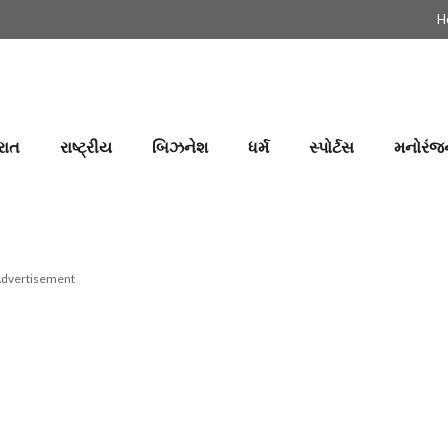
H
રાત
રાષ્ટ્રીય
બિઝનેશ
ધર્મ
સ્પોર્ટસ
મનોરંજ
dvertisement