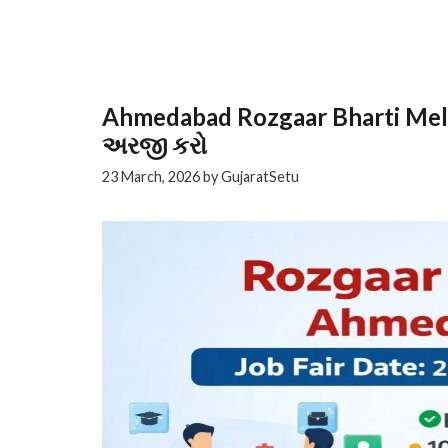
Ahmedabad Rozgaar Bharti Me
અરજી કરો
23 March, 2026
by
GujaratSetu