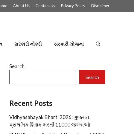
ome
About Us
Contact Us
Privacy Policy
Disclaimer
ન
સરકારી નોકરી
સરકારી યોજના
Search
Search
Recent Posts
Vidhyasahayak Bharti 2026: ગુજરાત
પ્રાથમિક શિક્ષક ભરતી 11000 જગ્યાઓ