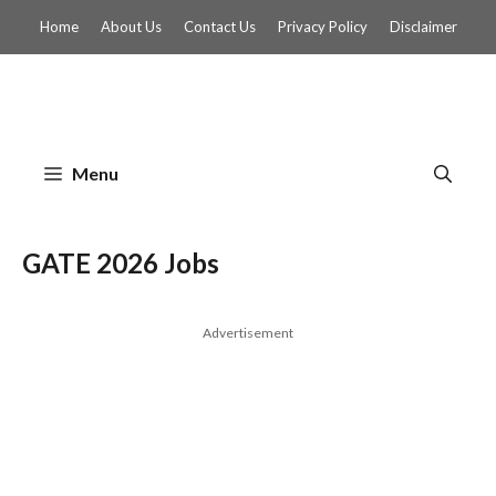
Skip
Home
About Us
Contact Us
Privacy Policy
Disclaimer
to
content
Menu
GATE 2026 Jobs
Advertisement