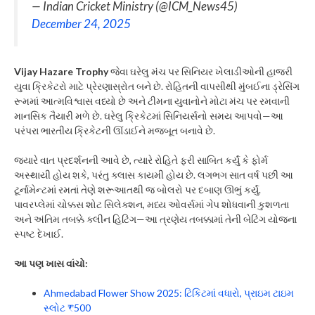
— Indian Cricket Ministry (@ICM_News45)
December 24, 2025
Vijay Hazare Trophy
જેવા ઘરેલુ મંચ પર સિનિયર ખેલાડીઓની હાજરી
યુવા ક્રિકેટરો માટે પ્રેરણાસ્રોત બને છે. રોહિતની વાપસીથી મુંબઈના ડ્રેસિંગ
રૂમમાં આત્મવિશ્વાસ વધ્યો છે અને ટીમના યુવાનોને મોટા મંચ પર રમવાની
માનસિક તૈયારી મળે છે. ઘરેલુ ક્રિકેટમાં સિનિયર્સનો સમય આપવો—આ
પરંપરા ભારતીય ક્રિકેટની ઊંડાઈને મજબૂત બનાવે છે.
જ્યારે વાત પ્રદર્શનની આવે છે, ત્યારે રોહિતે ફરી સાબિત કર્યું કે ફોર્મ
અસ્થાયી હોય શકે, પરંતુ ક્લાસ કાયમી હોય છે. લગભગ સાત વર્ષ પછી આ
ટૂર્નામેન્ટમાં રમતાં તેણે શરૂઆતથી જ બોલરો પર દબાણ ઊભું કર્યું.
પાવરપ્લેમાં ચોક્કસ શોટ સિલેક્શન, મધ્ય ઓવર્સમાં ગેપ શોધવાની કુશળતા
અને અંતિમ તબક્કે ક્લીન હિટિંગ—આ ત્રણેય તબક્કામાં તેની બેટિંગ યોજના
સ્પષ્ટ દેખાઈ.
આ પણ ખાસ વાંચો:
Ahmedabad Flower Show 2025: ટિકિટમાં વધારો, પ્રાઇમ ટાઇમ
સ્લોટ ₹500