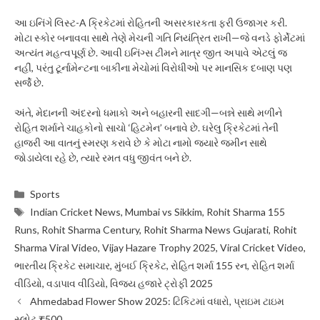
આ ઇનિંગે લિસ્ટ-A ક્રિકેટમાં રોહિતની અસરકારકતા ફરી ઉજાગર કરી.
મોટા સ્કોર બનાવવા સાથે તેણે મેચની ગતિ નિયંત્રિત રાખી—જે વનડે ફોર્મેટમાં
અત્યંત મહત્વપૂર્ણ છે. આવી ઇનિંગ્સ ટીમને માત્ર જીત અપાવે એટલું જ
નહીં, પરંતુ ટૂર્નામેન્ટના બાકીના મેચોમાં વિરોધીઓ પર માનસિક દબાણ પણ
સર્જે છે.
અંતે, મેદાનની અંદરનો ધમાકો અને બહારની સાદગી—બન્ને સાથે મળીને
રોહિત શર્માને ચાહકોનો સાચો ‘હિટમેન’ બનાવે છે. ઘરેલુ ક્રિકેટમાં તેની
હાજરી આ વાતનું સ્મરણ કરાવે છે કે મોટા નામો જ્યારે જમીન સાથે
જોડાયેલા રહે છે, ત્યારે રમત વધુ જીવંત બને છે.
Categories
Sports
Tags
Indian Cricket News
,
Mumbai vs Sikkim
,
Rohit Sharma 155
Runs
,
Rohit Sharma Century
,
Rohit Sharma News Gujarati
,
Rohit
Sharma Viral Video
,
Vijay Hazare Trophy 2025
,
Viral Cricket Video
,
ભારતીય ક્રિકેટ સમાચાર
,
મુંબઈ ક્રિકેટ
,
રોહિત શર્મા 155 રન
,
રોહિત શર્મા
વીડિયો
,
વડાપાવ વીડિયો
,
વિજય હજારે ટ્રોફી 2025
Ahmedabad Flower Show 2025: ટિકિટમાં વધારો, પ્રાઇમ ટાઇમ
સ્લોટ ₹500