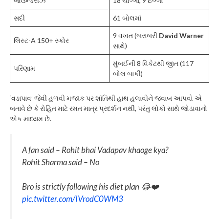
બાઉન્ડરીઝ
18 ચોગ્ગા, 9 છગ્ગા
સદી
61 બોલમાં
9 વખત (બરાબરી
David Warner
લિસ્ટ-A 150+ સ્કોર
સાથે)
મુંબઈની 8 વિકેટથી જીત (117
પરિણામ
બોલ બાકી)
‘વડાપાવ’ જેવી હળવી મજાક પર શાંતિથી હાથ હલાવીને જવાબ આપવો એ
બતાવે છે કે રોહિત માટે રમત માત્ર પ્રદર્શન નથી, પરંતુ લોકો સાથે જોડાવાનો
એક માધ્યમ છે.
A fan said – Rohit bhai Vadapav khaoge kya?
Rohit Sharma said – No
Bro is strictly following his diet plan 😂❤️
pic.twitter.com/IVrodC0WM3