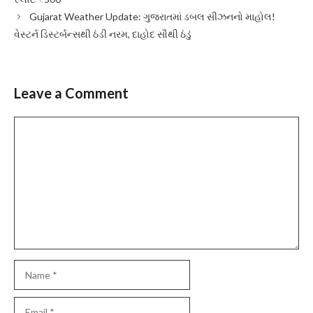
Gujarat Weather Update: ગુજરાતમાં ડબલ સીઝનનો માહોલ!
વેસ્ટર્ન ડિસ્ટર્બન્સથી ઠંડી નરમ, દાહોદ સૌથી ઠંડું
Leave a Comment
Comment
Name
Email