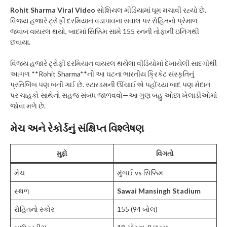
Rohit Sharma Viral Video
સોશિયલ મીડિયામાં ધૂમ મચાવી રહ્યો છે.
વિજય હજારે ટ્રોફી દરમિયાન વડાપાવના સવાલ પર રોહિતનો પ્રેમાળ
જવાબ વાયરલ થયો, બાદમાં સિક્કિમ સામે 155 રનની તોફાની ઇનિંગથી
છવાયા.
વિજય હજારે ટ્રોફી દરમિયાન વાયરલ થયેલા વીડિયોમાં દેખાયેલી સાદગીથી
આગળ **Rohit Sharma**ની આ ઘટના ભારતીય ક્રિકેટ સંસ્કૃતિનું
પ્રતિબિંબ પણ બની ગઈ છે. સ્ટારડમની ઊંચાઈએ પહોંચ્યા બાદ પણ મેદાન
પર ચાહકો સાથેનો સહજ સંબંધ જાળવવો—આ ગુણ બહુ ઓછા ખેલાડીઓમાં
જોવા મળે છે.
મેચ અને રેકોર્ડનું સંક્ષિપ્ત વિશ્લેષણ
મુદ્દો
વિગતો
મેચ
મુંબઈ vs સિક્કિમ
સ્થળ
Sawai Mansingh Stadium
રોહિતનો સ્કોર
155 (94 બોલ)