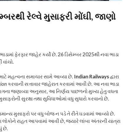
્બરથી રેલ્વે મુસાફરી મોંઘી, જાણો
ાડામાં ફેરફાર જાહેર કર્યો છે. 26 ડિસેમ્બર 2025થી નવા ભાડા
ં વાંચો.
ો માટે મહત્વના સમાચાર સામે આવ્યા છે.
Indian Railways
દ્વારા
tion
કરવાની સત્તાવાર જાહેરાત કરવામાં આવી છે. આ નવા ભાડા
વિભાગના જણાવ્યા અનુસાર, આ નિર્ણય પાછળનો મુખ્ય હેતુ વધતા
સાફરોની સુરક્ષા તથા સુવિધાઓમાં વધુ સુધારો કરવાનો છે.
 સામાન્ય મુસાફરો પર વધુ બોજ ન પડે તે રીતે ઘડવામાં આવ્યો છે.
ા લોકોને રાહત આપવામાં આવી છે, જ્યારે લાંબા અંતરની યાત્રા
ં છે.