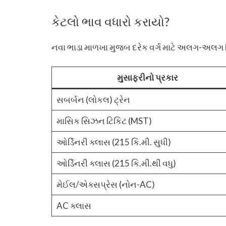
કેટલો ભાવ વધારો કરાયો?
નવા ભાડા માળખા મુજબ દરેક વર્ગ માટે અલગ-અલગ નિ
મુસાફરીનો પ્રકાર
સબર્બન (લોકલ) ટ્રેન
માસિક સિઝન ટિકિટ (MST)
ઓર્ડિનરી ક્લાસ (215 કિ.મી. સુધી)
ઓર્ડિનરી ક્લાસ (215 કિ.મી.થી વધુ)
મેઈલ/એક્સપ્રેસ (નોન-AC)
AC ક્લાસ