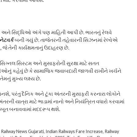
ી અને સિદ્ધિઓ અંગે પણ માહિતી આપી છે. ભારતનું રેલવે
નેટવર્ક
બની ગયું છે. તાજેતરની તહેવારની સિઝનમાં રેલ્વેએ
તું, જે તેની કાર્યક્ષમતાનું ઉદાહરણ છે.
ો, સિગ્નલ સિસ્ટમ અને મુસાફરોની સુરક્ષા માટે સતત
ીઓનું કહેવું છે કે સામાજિક જવાબદારી જાળવી રાખીને ખર્ચને
ું મુખ્ય લક્ષ્ય છે.
બનશે, પરંતુ દૈનિક અને ટૂંકા અંતરની મુસાફરી કરનારા લોકોને
રની યાત્રા માટે ભાડામાં નાનો અને નિયંત્રિત વધારો કરવામાં
 મજબૂત બનાવવામાં મદદરૂપ થશે.
n Railway News Gujarati
,
Indian Railways Fare Increase
,
Railway