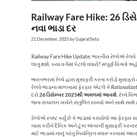
Railway Fare Hike: 26 ડિસેમ
નવા ભાડા દર
21 December, 2025
by
GujaratSetu
Railway Fare Hike Update: ભારતીય રેલ્વેએ રેલવે ભ
લાગુ થશે. કયા વર્ગમાં કેટલો વધારો? સંપૂર્ણ વિગતો અહી
ભારતભરમાં રેલ્વે દ્વારા મુસાફરી કરતા કરોડો મુસાફર
રેલવે ભાડાના માળખામાં ફેરફાર એટલે કે
Rationaliza
દરો
26 ડિસેમ્બર 2025થી અમલમાં આવશે
. રેલ્વે 
જતા સંચાલન ખર્ચને સંતુલિત રાખવો અને સાથે સાથે મુ
રેલ્વેએ સ્પષ્ટ કર્યું છે કે ભાડામાં કરાયેલો આ ફેરફાર
ખાસ કરીને દૈનિક અને ટૂંકા અંતરની મુસાફરી કરનાર
માટે ભાડામાં નાનું પરંતુ નિયંત્રિત વધારું કરવામાં આવ્યુ