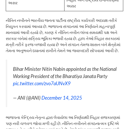
અસર
અસર
નીતિન નબીનને ભારતીય જનતા પાર્ટીના રાષ્ટ્રીય કાર્યકારી અધ્યક્ષ તરીકે
નિયુક્ત કરવામાં આવ્યા છે. ભાજપના સંગઠનમાં આ નિર્ણયને મહત્વપૂર્ણ
માનવામાં આવી રહ્યો છે, કારણ કે નીતિન નબીન લાંબા સમયથી પક્ષ અને
સરકાર બંનેમાં સક્રિય ભૂમિકા ભજવી રહ્યા છે. હાલ તેઓ બિહાર સરકારમાં
મંત્રી તરીકે ફરજ બજાવી રહ્યા છે અને સંગઠન તેમજ શાસન બંને ક્ષેત્રોમાં
તેમના અનુભવને ધ્યાનમાં રાખીને તેમને આ જવાબદારી સોંપવામાં આવી છે.
Bihar Minister Nitin Nabin appointed as the National
Working President of the Bharatiya Janata Party
pic.twitter.com/zvo7aUNvX9
— ANI (@ANI)
December 14, 2025
ભાજપના કેન્દ્રિય નેતૃત્વ દ્વારા લેવાયેલા આ નિર્ણયથી બિહાર રાજકારણમાં
પણ નવી ચળવળ જોવા મળી રહી છે. નીતિન નબીનને સંગઠનાત્મક દૃષ્ટિએ