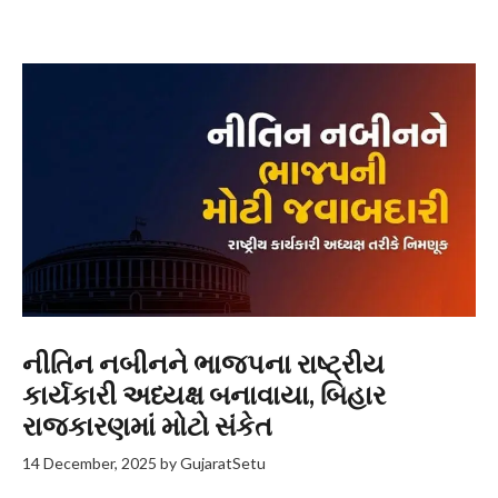
નીતિન નબીનને ભાજપના રાષ્ટ્રીય
કાર્યકારી અધ્યક્ષ બનાવાયા, બિહાર
રાજકારણમાં મોટો સંકેત
14 December, 2025
by
GujaratSetu