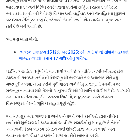
મજબૂત નેતા તરીકે ઓળખવામાં આવે છે. તેઓ લાંબા સમયથી ભાજપ સાથે
જોડાયેલા છે અને વિવિધ સ્તરે પક્ષના કાર્યમાં સક્રિય રહ્યા છે. બિહાર
સરકારમાં મંત્રી તરીકે તેમણે વિકાસકાર્ય, વહીવટ અને જનહિતના મુદ્દાઓ
પર ધ્યાન કેન્દ્રિત કર્યું છે, જેનાથી તેમની છબી એક કાર્યક્ષમ પ્રશાસક
તરીકે ઉભરી આવી છે.
આ પણ ખાસ વાંચો:
આજનું રાશિફળ 15 ડિસેમ્બર 2025: સોમવારે કોની રાશિનું બદલાશે
ભાગ્ય? જાણો તમામ 12 રાશિઓનું ભવિષ્ય
પાર્ટીના આંતરિક વર્તુળોમાં માનવામાં આવે છે કે નીતિન નબીનની રાષ્ટ્રીય
કાર્યકારી અધ્યક્ષ તરીકેની નિમણૂકથી ભાજપને સંગઠનાત્મક રીતે વધુ
મજબૂતી મળશે. ખાસ કરીને પૂર્વ ભારત અને બિહાર ક્ષેત્રમાં પક્ષની પકડ
મજબૂત બનાવવા માટે તેમનો અનુભવ ઉપયોગી સાબિત થઈ શકે છે. આગામી
સમયમાં પાર્ટીના રાષ્ટ્રીય સ્તરના નિર્ણયો, વ્યૂહરચના અને સંગઠન
વિસ્તરણમાં તેમની ભૂમિકા મહત્વપૂર્ણ રહેશે.
આ નિમણૂક બાદ ભાજપના અનેક નેતાઓ અને કાર્યકરો દ્વારા નીતિન
નબીનને શુભેચ્છાઓ પાઠવવામાં આવી છે. સમર્થકોનું માનવું છે કે તેમની
આગેવાની હેઠળ ભાજપ સંગઠન નવી ઊર્જા સાથે આગળ વધશે અને
આવનારા રાજકીય પડકારોનો મજબૂત રીતે સામનો કરશે.