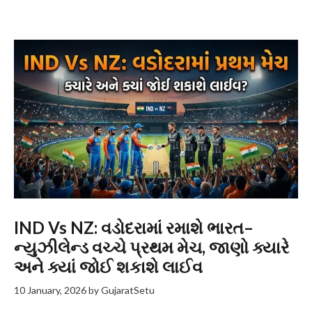
IND Vs NZ: વડોદરામાં રમાશે ભારત–
ન્યુઝીલેન્ડ વચ્ચે પ્રથમ મેચ, જાણો ક્યારે
અને ક્યાં જોઈ શકાશે લાઈવ
10 January, 2026
by
GujaratSetu