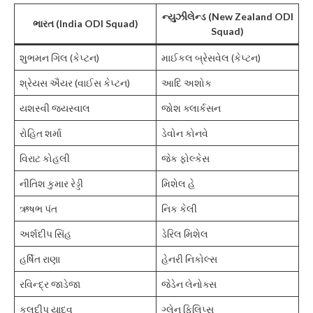
ન્યુઝીલેન્ડ (New Zealand ODI
ભારત (India ODI Squad)
Squad)
શુભમન ગિલ (કેપ્ટન)
માઈકલ બ્રેસવેલ (કેપ્ટન)
શ્રેયસ ઐયર (વાઈસ કેપ્ટન)
આદિ અશોક
યશસ્વી જયસ્વાલ
જોશ ક્લાર્કસન
રોહિત શર્મા
ડેવોન કોનવે
વિરાટ કોહલી
જેક ફોલ્કેસ
નીતિશ કુમાર રેડ્ડી
મિશેલ હે
ઋષભ પંત
નિક કેલી
અર્શદીપ સિંહ
ડેરિલ મિશેલ
હર્ષિત રાણા
હેનરી નિકોલ્સ
રવિન્દ્ર જાડેજા
જેડેન લેનોક્સ
કુલદીપ યાદવ
ગ્લેન ફિલિપ્સ