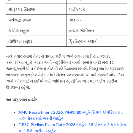
મોહમ્મદ સિરાજ
માઈકલ રે
પ્રસિદ્ધ કૃષ્ણા
વિલ યંગ
કેએલ રાહુલ
કાયલ જેમીસન
વોશિંગ્ટન સુંદર
ક્રિસ્ટિયન ક્લાર્ક
મેચ ક્યારે રમાશે તેની સત્તાવાર તારીખ અને સમય બોર્ડ દ્વારા જાહેર
કરવામાંઆવ્યું છે, ભારત અને ન્યૂઝીલેન્ડ વચ્ચે પ્રથમ વનડે મેચ 11
જાન્યુઆરીએ વડોદરાના કોટંબી સ્ટેડિયમમાં રમાશે. મેચનું લાઈવ પ્રસારણ
ભારતના અગ્રણી સ્પોર્ટ્સ ટીવી ચેનલ પર કરવામાં આવશે, જ્યારે મોબાઈલ
અને ઑનલાઈન દર્શકો માટે અધિકૃત સ્ટ્રીમિંગ એપ પર લાઈવ સ્ટ્રીમ
ઉપલબ્ધ રહેશે.
આ પણ ખાસ વાંચો:
AMC Recruitment 2026: અમદાવાદ મ્યુનિસિપલ કોર્પોરેશનમાં
572 પોસ્ટ માટે ભરતી જાહેર
GPSC Prelims Exam Date 2026 જાહેર: 18 પોસ્ટ માટે પ્રાથમિક
કસોટીની તારીખ જાહેર