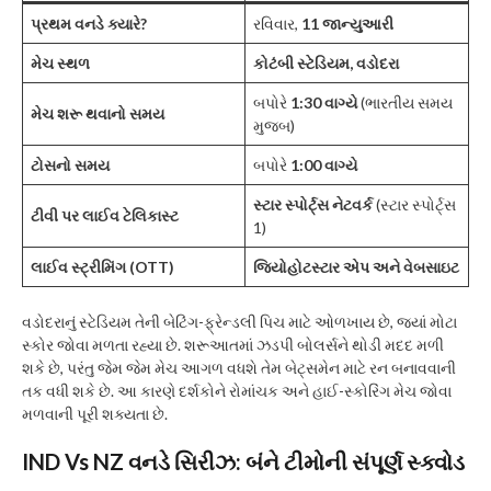
પ્રથમ વનડે ક્યારે?
રવિવાર,
11 જાન્યુઆરી
મેચ સ્થળ
કોટંબી સ્ટેડિયમ, વડોદરા
બપોરે
1:30 વાગ્યે
(ભારતીય સમય
મેચ શરૂ થવાનો સમય
મુજબ)
ટોસનો સમય
બપોરે
1:00 વાગ્યે
સ્ટાર સ્પોર્ટ્સ નેટવર્ક
(સ્ટાર સ્પોર્ટ્સ
ટીવી પર લાઈવ ટેલિકાસ્ટ
1)
લાઈવ સ્ટ્રીમિંગ (OTT)
જિયોહોટસ્ટાર એપ અને વેબસાઇટ
વડોદરાનું સ્ટેડિયમ તેની બેટિંગ-ફ્રેન્ડલી પિચ માટે ઓળખાય છે, જ્યાં મોટા
સ્કોર જોવા મળતા રહ્યા છે. શરૂઆતમાં ઝડપી બોલર્સને થોડી મદદ મળી
શકે છે, પરંતુ જેમ જેમ મેચ આગળ વધશે તેમ બેટ્સમેન માટે રન બનાવવાની
તક વધી શકે છે. આ કારણે દર્શકોને રોમાંચક અને હાઈ-સ્કોરિંગ મેચ જોવા
મળવાની પૂરી શક્યતા છે.
IND Vs NZ વનડે સિરીઝ: બંને ટીમોની સંપૂર્ણ સ્ક્વોડ