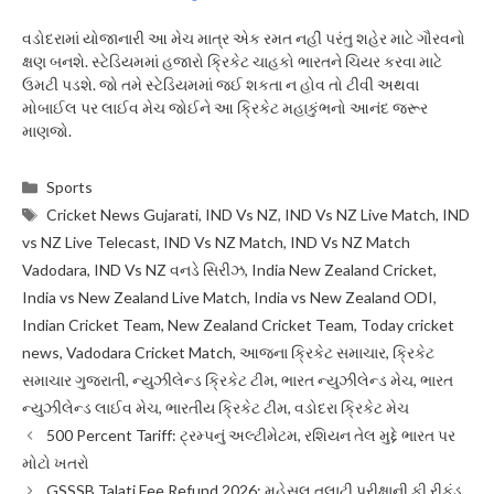
વડોદરામાં યોજાનારી આ મેચ માત્ર એક રમત નહીં પરંતુ શહેર માટે ગૌરવનો
ક્ષણ બનશે. સ્ટેડિયમમાં હજારો ક્રિકેટ ચાહકો ભારતને ચિયર કરવા માટે
ઉમટી પડશે. જો તમે સ્ટેડિયમમાં જઈ શકતા ન હોવ તો ટીવી અથવા
મોબાઈલ પર લાઈવ મેચ જોઈને આ ક્રિકેટ મહાકુંભનો આનંદ જરૂર
માણજો.
Categories
Sports
Tags
Cricket News Gujarati
,
IND Vs NZ
,
IND Vs NZ Live Match
,
IND
vs NZ Live Telecast
,
IND Vs NZ Match
,
IND Vs NZ Match
Vadodara
,
IND Vs NZ વનડે સિરીઝ
,
India New Zealand Cricket
,
India vs New Zealand Live Match
,
India vs New Zealand ODI
,
Indian Cricket Team
,
New Zealand Cricket Team
,
Today cricket
news
,
Vadodara Cricket Match
,
આજના ક્રિકેટ સમાચાર
,
ક્રિકેટ
સમાચાર ગુજરાતી
,
ન્યુઝીલેન્ડ ક્રિકેટ ટીમ
,
ભારત ન્યુઝીલેન્ડ મેચ
,
ભારત
ન્યુઝીલેન્ડ લાઈવ મેચ
,
ભારતીય ક્રિકેટ ટીમ
,
વડોદરા ક્રિકેટ મેચ
500 Percent Tariff: ટ્રમ્પનું અલ્ટીમેટમ, રશિયન તેલ મુદ્દે ભારત પર
મોટો ખતરો
GSSSB Talati Fee Refund 2026: મહેસૂલ તલાટી પરીક્ષાની ફી રીફંડ