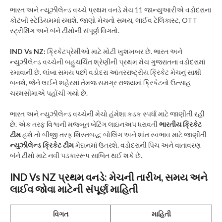
ભારત અને ન્યૂઝીલેન્ડ વચ્ચે પ્રથમ વનડે મેચ 11 જાન્યુઆરીએ વડોદરાના
કોટંબી સ્ટેડિયમમાં રમાશે. જાણો મેચનો સમય, લાઈવ ટેલિકાસ્ટ, OTT
સ્ટ્રીમિંગ અને બંને ટીમોની સંપૂર્ણ વિગતો.
IND Vs NZ:
ક્રિકેટપ્રેમીઓ માટે મોટી ખુશખબર છે. ભારત અને
ન્યુઝીલેન્ડ વચ્ચેની બહુચર્ચિત શ્રેણીની પ્રથમ મેચ ગુજરાતના વડોદરામાં
રમાવાની છે. લાંબા સમય પછી વડોદરા આંતરરાષ્ટ્રીય ક્રિકેટ મેચનું સાક્ષી
બનશે, જેને લઈને શહેરમાં તેમજ સમગ્ર રાજ્યમાં ક્રિકેટનો ઉત્સાહ
ચરમસીમાએ પહોંચી ગયો છે.
ભારત અને ન્યુઝીલેન્ડ વચ્ચેની મેચો હંમેશા કડક સ્પર્ધા માટે જાણીતી રહી
છે. એક તરફ વિશ્વની મજબૂત બેટિંગ લાઇનઅપ ધરાવતી
ભારતીય ક્રિકેટ
ટીમ
હશે તો બીજી તરફ શિસ્તબદ્ધ બોલિંગ અને શાંત સ્વભાવ માટે જાણીતી
ન્યુઝીલેન્ડ ક્રિકેટ ટીમ
મેદાનમાં ઉતરશે. વડોદરાની પિચ અને વાતાવરણ
બંને ટીમો માટે નવી પડકારરૂપ સાબિત થઈ શકે છે.
IND Vs NZ પ્રથમ વનડે: મેચની તારીખ, સમય અને
લાઈવ જોવા માટેની સંપૂર્ણ માહિતી
વિગત
માહિતી