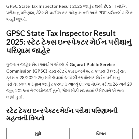
GPSC State Tax Inspector Result 2025 જાહેર થયો છે. STI મેઈન
પરીક્ષાનું પરિણામ, કેટેગરી-વાઈઝ કટ-ઓફ માર્ક્સ અને PDF ડાઉનલોડ લિંક
અહીં જુઓ.
GPSC State Tax Inspector Result
2025: સ્ટેટ ટેક્સ ઇન્સ્પેક્ટર મેઈન પરીક્ષાનું
પરિણામ જાહેર
ગુજરાત જાહેર સેવા આયોગ એટલે કે
Gujarat Public Service
Commission (GPSC)
દ્વારા સ્ટેટ ટેક્સ ઇન્સ્પેક્ટર, ક્લાસ-3 (જાહેરાત
ક્રમાંક 28/2024-25) માટે લેવામાં આવેલી સ્પર્ધાત્મક મેઈન પરીક્ષાનું
પ્રોવિઝનલ પરિણામ જાહેર કરવામાં આવ્યું છે. આ મેઈન પરીક્ષા 26 અને 29
જૂન, 2025ના રોજ યોજાઈ હતી, જેમાં મોટી સંખ્યામાં ઉમેદવારોએ ભાગ
લીધો હતો.
સ્ટેટ ટેક્સ ઇન્સ્પેક્ટર મેઈન પરીક્ષા પરિણામની
મહત્વની વિગતો
મુદ્દો
વિગત