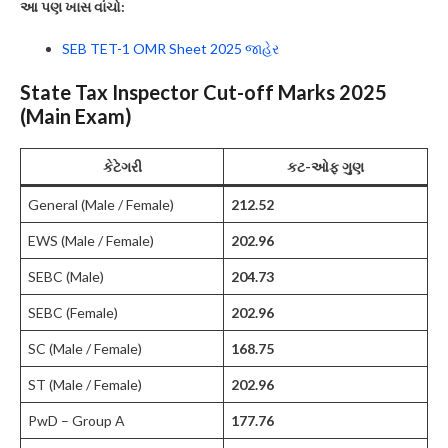
આ પણ ખાસ વાંચો:
SEB TET-1 OMR Sheet 2025 જાહેર
State Tax Inspector Cut-off Marks 2025
(Main Exam)
કેટેગરી
કટ-ઓફ ગુણ
General (Male / Female)
212.52
EWS (Male / Female)
202.96
SEBC (Male)
204.73
SEBC (Female)
202.96
SC (Male / Female)
168.75
ST (Male / Female)
202.96
PwD – Group A
177.76