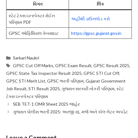
વિગત
લિંક
સ્ટેટ ટેક્સ ઇન્સ્પેક્ટર મેઈન
અહીંથી ડાઉનલોડ કરો
પરિણામ PDF
GPSC ઓફિશિયલ વેબસાઇટ
https://gpsc.gujarat.gov.in
Categories
Sarkari Naukri
Tags
GPSC Cut Off Marks
,
GPSC Exam Result
,
GPSC Result 2025
,
GPSC State Tax Inspector Result 2025
,
GPSC STI Cut Off
,
GPSC STI Merit List
,
GPSC ભરતી પરિણામ
,
Gujarat Government
Job Result
,
STI Result 2025
,
ગુજરાત સરકારી નોકરી પરિણામ
,
સ્ટેટ
ટેક્સ ઇન્સ્પેક્ટર પરિણામ
SEB TET-1 OMR Sheet 2025 જાહેર
ગુજરાત પોલીસ ભરતી 2025: અરજી રદ્દ, મર્જ અને કોલ લેટર અપડેટ
Leave a Comment