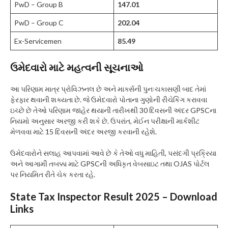
PwD – Group B
147.01
PwD – Group C
202.04
Ex-Servicemen
85.49
ઉમેદવારો માટે મહત્વની સૂચનાઓ
આ પરિણામ માત્ર પ્રોવિઝનલ છે અને માર્ક્સની પુનઃચકાસણી બાદ તેમાં
ફેરફાર થવાની શક્યતા છે. જે ઉમેદવારો પોતાના ગુણોની રીચેકિંગ કરાવવા
ઇચ્છે છે તેઓ પરિણામ જાહેર થયાની તારીખથી 30 દિવસની અંદર GPSCના
નિયમો અનુસાર અરજી કરી શકે છે. ઉપરાંત, મેઈન પરીક્ષાની માર્કશીટ
મેળવવા માટે 15 દિવસની અંદર અરજી કરવાની રહેશે.
ઉમેદવારોને સલાહ આપવામાં આવે છે કે તેઓ વધુ માહિતી, પસંદગી પ્રક્રિયા
અને આગામી તબક્કા માટે GPSCની અધિકૃત વેબસાઇટ તથા OJAS પોર્ટલ
પર નિયમિત રીતે ચેક કરતા રહે.
State Tax Inspector Result 2025 – Download
Links