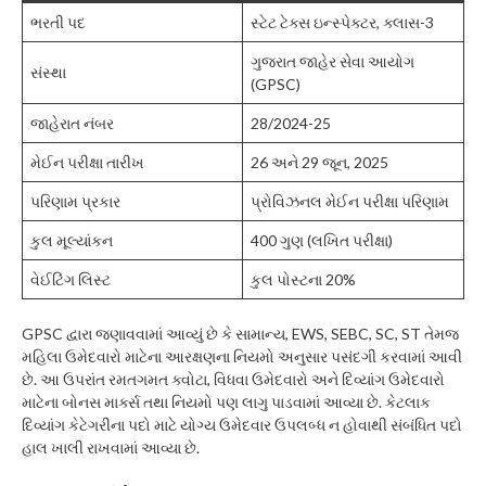
ભરતી પદ
સ્ટેટ ટેક્સ ઇન્સ્પેક્ટર, ક્લાસ-3
ગુજરાત જાહેર સેવા આયોગ
સંસ્થા
(GPSC)
જાહેરાત નંબર
28/2024-25
મેઈન પરીક્ષા તારીખ
26 અને 29 જૂન, 2025
પરિણામ પ્રકાર
પ્રોવિઝનલ મેઈન પરીક્ષા પરિણામ
કુલ મૂલ્યાંકન
400 ગુણ (લખિત પરીક્ષા)
વેઈટિંગ લિસ્ટ
કુલ પોસ્ટના 20%
GPSC દ્વારા જણાવવામાં આવ્યું છે કે સામાન્ય, EWS, SEBC, SC, ST તેમજ
મહિલા ઉમેદવારો માટેના આરક્ષણના નિયમો અનુસાર પસંદગી કરવામાં આવી
છે. આ ઉપરાંત રમતગમત ક્વોટા, વિધવા ઉમેદવારો અને દિવ્યાંગ ઉમેદવારો
માટેના બોનસ માર્ક્સ તથા નિયમો પણ લાગુ પાડવામાં આવ્યા છે. કેટલાક
દિવ્યાંગ કેટેગરીના પદો માટે યોગ્ય ઉમેદવાર ઉપલબ્ધ ન હોવાથી સંબંધિત પદો
હાલ ખાલી રાખવામાં આવ્યા છે.