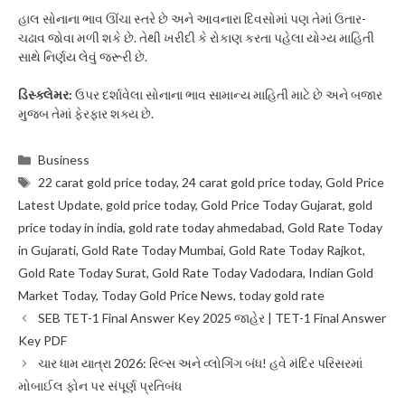
હાલ સોનાના ભાવ ઊંચા સ્તરે છે અને આવનારા દિવસોમાં પણ તેમાં ઉતાર-
ચઢાવ જોવા મળી શકે છે. તેથી ખરીદી કે રોકાણ કરતા પહેલા યોગ્ય માહિતી
સાથે નિર્ણય લેવું જરૂરી છે.
ડિસ્ક્લેમર:
ઉપર દર્શાવેલા સોનાના ભાવ સામાન્ય માહિતી માટે છે અને બજાર
મુજબ તેમાં ફેરફાર શક્ય છે.
Categories
Business
Tags
22 carat gold price today
,
24 carat gold price today
,
Gold Price
Latest Update
,
gold price today
,
Gold Price Today Gujarat
,
gold
price today in india
,
gold rate today ahmedabad
,
Gold Rate Today
in Gujarati
,
Gold Rate Today Mumbai
,
Gold Rate Today Rajkot
,
Gold Rate Today Surat
,
Gold Rate Today Vadodara
,
Indian Gold
Market Today
,
Today Gold Price News
,
today gold rate
SEB TET-1 Final Answer Key 2025 જાહેર | TET-1 Final Answer
Key PDF
ચાર ધામ યાત્રા 2026: રિલ્સ અને વ્લોગિંગ બંધ! હવે મંદિર પરિસરમાં
મોબાઈલ ફોન પર સંપૂર્ણ પ્રતિબંધ