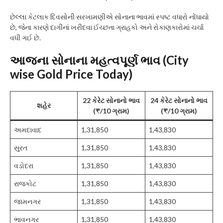
છેલ્લા કેટલાક દિવસોની સરખામણીએ સોનાના ભાવમાં સ્પષ્ટ વધારો નોંધાયો
છે, જેના કારણે દાગીનાં ખરીદવા ઈચ્છતા ગ્રાહકો અને રોકાણકારોમાં ચર્ચા
વધી ગઈ છે.
આજના સોનાના મહત્વપૂર્ણ ભાવ (City
wise
Gold Price Today
)
22 કેરેટ સોનાનો ભાવ
24 કેરેટ સોનાનો ભાવ
શહેર
(₹/10 ગ્રામ)
(₹/10 ગ્રામ)
અમદાવાદ
1,31,850
1,43,830
સુરત
1,31,850
1,43,830
વડોદરા
1,31,850
1,43,830
રાજકોટ
1,31,850
1,43,830
જામનગર
1,31,850
1,43,830
ભાવનગર
1,31,850
1,43,830