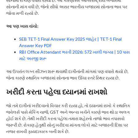
સોનામાં રોકાણ વધારી રહ્યા છે. આ કારણોસર આંતરરાષ્ટ્રીય બજારમાં
સોનાની માંગ વધી છે, જેનો સીધો અસર ભારતીય બજારમાં સોનાના ભાવ પર
જોવા મળી રહ્યો છે.
આ પણ ખાસ વાંચો:
SEB TET-1 Final Answer Key 2025 જાહેર | TET-1 Final
Answer Key PDF
RBI Office Attendant ભરતી 2026: 572 ખાલી જગ્યા | 10 પાસ
માટે અરજી શરૂ
આ ઉપરાંત લગ્ન સીઝન શરૂ થવાથી દાગીનાંની માંગમાં પણ વધારો થયો છે,
જેના કારણે સ્થાનિક બજારમાં સોનાના ભાવ ઊંચા સ્તરે સ્થિર રહ્યા છે.
ખરીદી કરતા પહેલા ધ્યાનમાં રાખશો
જો તમે દાગીનાં ખરીદવાનો વિચાર કરી રહ્યા હો, તો ધ્યાનમાં રાખો કે સ્થાનિક
જ્વેલર્સ પાસે મેકિંગ ચાર્જ, GST અને અન્ય ખર્ચને કારણે ભાવ થોડા અલગ
હોઈ શકે છે. તેથી ખરીદી કરતા પહેલા તમારા શહેરનો તાજો ભાવ તપાસવો
જરૂરી છે. રોકાણ હેતુથી સોનું ખરીદવા માંગતા લોકો માટે બજારની દિશા પર
નજર રાખવી ફાયદાકારક બની શકે છે.