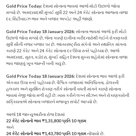
Gold Price Today:
દેશમાં સોનાના ભાવમાં આજે મોટો ઉછાળો જોવા
મળ્યો છે. અમદાવાદથી મુંબઈ સુધી 22 અને 24 કેરેટ સોનાના આજના તાજા
દર, સિટીવાઇઝ ભાવ અને બજાર અપડેટ અહીં જાણો.
Gold Price Today 18 January 2026:
સોનાના ભાવમાં આજે ફરી મોટો
ઉછાળો જોવા મળ્યો છે, જેના કારણે દાગીના ખરીદનારોથી લઈને રોકાણકારો
સુધી સૌની નજર બજાર પર છે. આંતરરાષ્ટ્રીય સંકેતો અને સ્થાનિક માંગના
કારણે 22 કેરેટ અને 24 કેરેટ સોનાના દર ઊંચા સ્તરે પહોંચ્યા છે. આજે
અમદાવાદ, સુરત, વડોદરા, મુંબઈ સહિત દેશના મુખ્ય શહેરોમાં સોનાના તાજા
ભાવ જાણવું ખૂબ જરૂરી બની ગયું છે.
Gold Price Today 18 January 2026:
દેશમાં સોનાના ભાવ આજે ફરી
એકવાર ઉંચા સ્તરે પહોંચ્યા છે. વૈશ્વિક બજારમાં અનિશ્ચિતતા, ડોલરની
હલચલ અને સુરક્ષિત રોકાણ તરીકે સોનાની વધતી માંગને કારણે સોનાના
ભાવમાં તેજી જોવા મળી રહી છે. ખાસ કરીને લગ્ન સીઝન અને રોકાણકારોની
સક્રિયતાએ સોનાના બજારને મજબૂત સપોર્ટ આપ્યો છે.
આજે 18 જાન્યુઆરીના રોજ દેશમાં
22 કેરેટ સોનાનો ભાવ ₹1,31,800 પ્રતિ 10 ગ્રામ
અને
24 કેરેટ સોનાનો ભાવ ₹1,43,780 પ્રતિ 10 ગ્રામ
નોંધાયો છે.