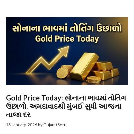
Gold Price Today: સોનાના ભાવમાં તોતિંગ
ઉછાળો, અમદાવાદથી મુંબઈ સુધી આજના
તાજા દર
18 January, 2026
by
GujaratSetu