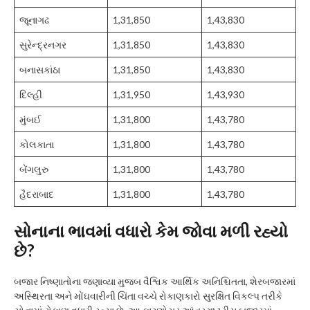
જૂનાગઢ
1,31,850
1,43,830
સુરેન્દ્રનગર
1,31,850
1,43,830
બનાસકાંઠા
1,31,850
1,43,830
દિલ્હી
1,31,950
1,43,930
મુંબઈ
1,31,800
1,43,780
કોલકાતા
1,31,800
1,43,780
બેંગલુરુ
1,31,800
1,43,780
હૈદરાબાદ
1,31,800
1,43,780
સોનાના ભાવમાં વધારો કેમ જોવા મળી રહ્યો
છે?
બજાર નિષ્ણાતોના જણાવ્યા મુજબ વૈશ્વિક આર્થિક અનિશ્ચિતતા, શેરબજારમાં
અસ્થિરતા અને મોંઘવારીની ચિંતા વચ્ચે રોકાણકારો સુરક્ષિત વિકલ્પ તરીકે