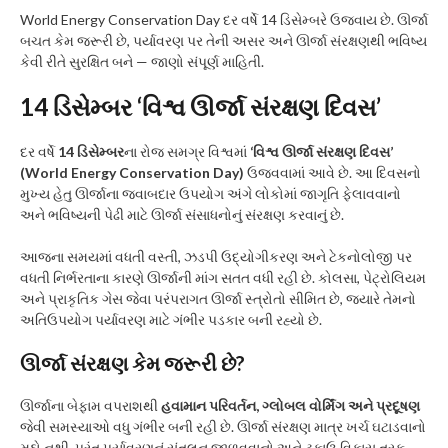
World Energy Conservation Day દર વર્ષે 14 ડિસેમ્બરે ઉજવાય છે. ઊર્જા
બચત કેમ જરૂરી છે, પર્યાવરણ પર તેની અસર અને ઊર્જા સંરક્ષણથી ભવિષ્ય
કેવી રીતે સુરક્ષિત બને — જાણો સંપૂર્ણ માહિતી.
14 ડિસેમ્બર ‘વિશ્વ ઊર્જા સંરક્ષણ દિવસ’
દર વર્ષે
14 ડિસેમ્બર
ના રોજ સમગ્ર વિશ્વમાં
‘વિશ્વ ઊર્જા સંરક્ષણ દિવસ’
(World Energy Conservation Day)
ઉજવવામાં આવે છે. આ દિવસનો
મુખ્ય હેતુ ઊર્જાના જવાબદાર ઉપયોગ અંગે લોકોમાં જાગૃતિ ફેલાવવાનો
અને ભવિષ્યની પેઢી માટે ઊર્જા સંસાધનોનું સંરક્ષણ કરવાનું છે.
આજના સમયમાં વધતી વસ્તી, ઝડપી ઉદ્યોગીકરણ અને ટેકનોલોજી પર
વધતી નિર્ભરતાના કારણે ઊર્જાની માંગ સતત વધી રહી છે. કોલસા, પેટ્રોલિયમ
અને પ્રાકૃતિક ગેસ જેવા પરંપરાગત ઊર્જા સ્ત્રોતો સીમિત છે, જ્યારે તેમનો
અતિઉપયોગ પર્યાવરણ માટે ગંભીર પડકાર બની રહ્યો છે.
ઊર્જા સંરક્ષણ કેમ જરૂરી છે?
ઊર્જાના બેફામ વપરાશથી
હવામાન પરિવર્તન, ગ્લોબલ વોર્મિંગ અને પ્રદૂષણ
જેવી સમસ્યાઓ વધુ ગંભીર બની રહી છે. ઊર્જા સંરક્ષણ માત્ર ખર્ચ ઘટાડવાનો
મુદ્દો નથી, પરંતુ પર્યાવરણનું સંતુલન જાળવવાનો અને ટકાઉ વિકાસ તરફ