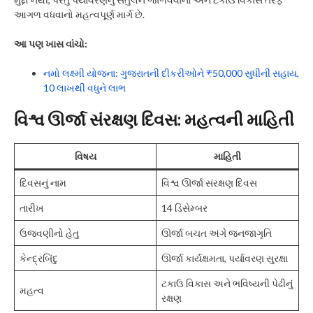
આગળ વધવાનો મહત્વપૂર્ણ માર્ગ છે.
આ પણ ખાસ વાંચો:
નમો લક્ષ્મી યોજના: ગુજરાતની દીકરીઓને ₹50,000 સુધીની સહાય,
10 લાખથી વધુને લાભ
વિશ્વ ઊર્જા સંરક્ષણ દિવસ: મહત્વની માહિતી
વિષય
માહિતી
દિવસનું નામ
વિશ્વ ઊર્જા સંરક્ષણ દિવસ
તારીખ
14 ડિસેમ્બર
ઉજવણીનો હેતુ
ઊર્જા બચત અંગે જનજાગૃતિ
કેન્દ્રબિંદુ
ઊર્જા કાર્યક્ષમતા, પર્યાવરણ સુરક્ષા
ટકાઉ વિકાસ અને ભવિષ્યની પેઢીનું
મહત્વ
રક્ષણ