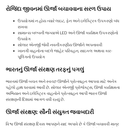
રોજિંદા જીવનમાં ઊર્જા બચાવવાના સરળ ઉપાય
ઉપયોગમાં ન હોય ત્યારે લાઇટ, ફેન અને ઇલેક્ટ્રિક ઉપકરણો બંધ
રાખવા
સામાન્ય બલ્બની જગ્યાએ LED અને ઊર્જા કાર્યક્ષમ ઉપકરણોનો
ઉપયોગ
સોલાર એનર્જી જેવી નવનીકરણીય ઊર્જાને અપનાવવી
ખાનગી વાહનોના બદલે જાહેર પરિવહન, સાઇકલ અથવા કાર-
પૂલિંગનો ઉપયોગ
ભારતનું ઊર્જા સંરક્ષણ તરફનું પગલું
ભારતમાં ઊર્જા બચત અને સ્વચ્છ ઊર્જાને પ્રોત્સાહન આપવા માટે અનેક
પહેલો હાથ ધરવામાં આવી છે. સોલાર એનર્જી પ્રોજેક્ટ્સ, ઊર્જા કાર્યક્ષમતા
અભિયાન અને ઇલેક્ટ્રિક વાહનોને પ્રોત્સાહન આપી ભારત ઊર્જા
સંરક્ષણની દિશામાં આગળ વધી રહ્યું છે.
ઊર્જા સંરક્ષણ: સૌની સંયુક્ત જવાબદારી
વિશ્વ ઊર્જા સંરક્ષણ દિવસ આપણને યાદ અપાવે છે કે ઊર્જા બચાવવી માત્ર