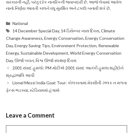
સરકારની નહીં, પરંતુ દરેક નાગરિકની જવાબદારી છે. આજે લેવામાં આવેલ
નાનો નિર્ણય આવતી કાલને વધુ સુરક્ષિત અને ટકાઉ બનાવી શકે છે.
Categories
National
Tags
14 December Special Day
,
14 ડિસેમ્બર ખાસ દિવસ
,
Climate
Change Awareness
,
Energy Conservation
,
Energy Conservation
Day
,
Energy Saving Tips
,
Environment Protection
,
Renewable
Energy
,
Sustainable Development
,
World Energy Conservation
Day
,
ઊર્જા બચત
,
વિશ્વ ઊર્જા સંરક્ષણ દિવસ
2001 સંસદ હુમલો: PM મોદીએ 2001 સંસદ આતંકી હુમલા શહીદોને
શ્રદ્ધાંજલિ આપી
Lionel Messi India Goat Tour: કોલકાતામાં મેસ્સીની ઝલક ન મળતા
ફેન્સ ભડક્યા, સ્ટેડિયમમાં હંગામો
Leave a Comment
Comment