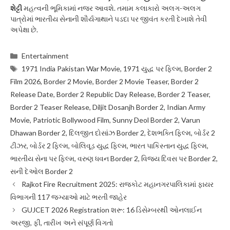
શેટ્ટી
મહત્વની ભૂમિકામાં નજર આવશે. તમામ કલાકારો અલગ-અલગ
પાત્રોમાં ભારતીય સેનાની શૌર્યગાથાને પડદા પર જીવંત કરતી દેખાશે તેવી
અપેક્ષા છે.
Categories
Entertainment
Tags
1971 India Pakistan War Movie
,
1971 યુદ્ધ પર ફિલ્મ
,
Border 2
Film 2026
,
Border 2 Movie
,
Border 2 Movie Teaser
,
Border 2
Release Date
,
Border 2 Republic Day Release
,
Border 2 Teaser
,
Border 2 Teaser Release
,
Diljit Dosanjh Border 2
,
Indian Army
Movie
,
Patriotic Bollywood Film
,
Sunny Deol Border 2
,
Varun
Dhawan Border 2
,
દિલજીત દોસાંઝ Border 2
,
દેશભક્તિ ફિલ્મ
,
બોર્ડર 2
ટીઝર
,
બોર્ડર 2 ફિલ્મ
,
બોલિવૂડ યુદ્ધ ફિલ્મ
,
ભારત પાકિસ્તાન યુદ્ધ ફિલ્મ
,
ભારતીય સેના પર ફિલ્મ
,
વરુણ ધવન Border 2
,
વિજય દિવસ પર Border 2
,
સની દેઓલ Border 2
Rajkot Fire Recruitment 2025: રાજકોટ મહાનગરપાલિકામાં ફાયર
વિભાગની 117 જગ્યાઓ માટે ભરતી જાહેર
GUJCET 2026 Registration શરૂ: 16 ડિસેમ્બરથી ઓનલાઈન
અરજી, ફી, તારીખ અને સંપૂર્ણ વિગતો