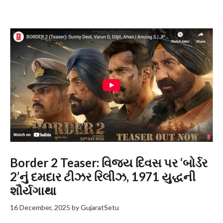
Border 2 Teaser: વિજય દિવસ પર ‘બોર્ડર
2’નું દમદાર ટીઝર રિલીઝ, 1971 યુદ્ધની
શૌર્યગાથા
16 December, 2025
by
GujaratSetu