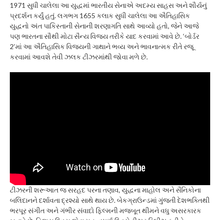
1971 સુધી ચાલેલા આ યુદ્ધમાં ભારતીય સેનાએ અદમ્ય સાહસ અને શૌર્યનું
પ્રદર્શન કર્યું હતું. લગભગ 1655 કલાક સુધી ચાલેલા આ ઐતિહાસિક
યુદ્ધનો અંત પાકિસ્તાની સેનાની શરણાગતિ સાથે આવ્યો હતો, જેને આજે
પણ ભારતના સૌથી મોટા સૈન્ય વિજય તરીકે યાદ કરવામાં આવે છે. ‘બોર્ડર
2’માં આ ઐતિહાસિક વિજયની ગાથાને ભવ્ય અને ભાવનાત્મક રીતે રજૂ
કરવામાં આવશે તેવી ઝલક ટીઝરમાંથી જોવા મળે છે.
ટીઝરની શરૂઆત જ સરહદ પરના તણાવ, યુદ્ધના માહોલ અને સૈનિકોના
બલિદાનને દર્શાવતા દ્રશ્યો સાથે થાય છે. બેકગ્રાઉન્ડમાં ગુંજતી દેશભક્તિથી
ભરપૂર સંગીત અને ગંભીર સંવાદો ફિલ્મની મજબૂત થીમને વધુ અસરકારક