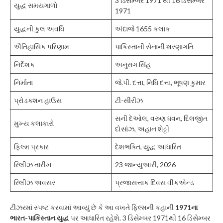
3 ડિસેમ્બર 1971 થી 16 ડિસેમ્બર
યુદ્ધ સમયગાળો
1971
યુદ્ધની કુલ અવધિ
અંદાજે 1655 કલાક
ઐતિહાસિક પરિણામ
પાકિસ્તાની સેનાની શરણાગતિ
નિર્દેશક
અનુરાગ સિંહ
નિર્માતા
જે.પી. દત્તા, નિધિ દત્તા, ભૂષણ કુમાર
પ્રોડક્શન હાઉસ
ટી-સીરીઝ
સની દેઓલ, વરુણ ધવન, દિલજીત
મુખ્ય કલાકારો
દોસાંઝ, અહાન શેટ્ટી
ફિલ્મ પ્રકાર
દેશભક્તિ, યુદ્ધ આધારિત
રિલીઝ તારીખ
23 જાન્યુઆરી, 2026
રિલીઝ અવસર
પ્રજાસત્તાક દિવસ વીકએન્ડ
ટીઝરમાં સ્પષ્ટ કરવામાં આવ્યું છે કે આ વખતે ફિલ્મની કહાની
1971ના
ભારત-પાકિસ્તાન યુદ્ધ
પર આધારિત રહેશે. 3 ડિસેમ્બર 1971થી 16 ડિસેમ્બર