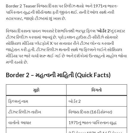
Border 2 Teaser વિજય દિવસ પર રિલીઝ થયો અને 1971ના ભારત-
પાકિસ્તાન યુદ્ધની શૌર્યગાથા ફરી જીવંત થઈ. સની દેઓલ સાથે નવી
સ્ટારકાસ્ટ, જાણો ટીઝરમાં શું ખાસ છે.
વિજય દિવસના પાવન અવસરે દેશભક્તિથી ભરપૂર ફિલ્મ
‘બોર્ડર 2’
નું દમદાર
ટીઝર રિલીઝ કરવામાં આવ્યું છે. પ્રોડક્શન હાઉસ ટી-સીરીઝે સોમવારે
સોશિયલ મીડિયા પ્લેટફોર્મ X પર સત્તાવાર રીતે ટીઝર લોન્ચ કરવાની
જાહેરાત કરી હતી. ટીઝર રિલીઝ થતાની સાથે જ ફિલ્મને લઈને સોશિયલ
મીડિયા પર ભારે ચર્ચા શરૂ થઈ ગઈ છે અને દર્શકોમાં ઉત્સાહનો માહોલ જોવા
મળી રહ્યો છે.
Border 2 – મહત્વની માહિતી (Quick Facts)
મુદ્દો
વિગતો
ફિલ્મનું નામ
બોર્ડર 2
ટીઝર રિલીઝ તારીખ
વિજય દિવસ (16 ડિસેમ્બર)
વાર્તાનો આધાર
1971નું ભારત-પાકિસ્તાન યુદ્ધ