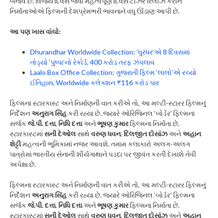
બનાવે છે. વિજય દિવસ જેવા મહત્વપૂર્ણ દિવસે ટીઝર રિલીઝ કરીને
નિર્માતાઓએ ફિલ્મની દેશપ્રેમભરી ભાવનાને વધુ ઊંડાણ આપી છે.
આ પણ ખાસ વાંચો:
Dhurandhar Worldwide Collection: ‘ધુરંધર’એ 8 દિવસમાં
તોડ્યો ‘પુષ્પા’નો રેકોર્ડ, 400 કરોડ તરફ ઝંપલાવ
Laalo Box Office Collection: ગુજરાતી ફિલ્મ ‘લાલો’એ રચ્યો
ઈતિહાસ, Worldwide કલેક્શન ₹116 કરોડ પાર
ફિલ્મના સ્ટારકાસ્ટ અને નિર્માણની વાત કરીએ તો, આ મલ્ટી-સ્ટારર ફિલ્મનું
નિર્દેશન
અનુરાગ સિંહ
કરી રહ્યા છે. જ્યારે ઓરિજિનલ ‘બોર્ડર’ ફિલ્મના
સર્જક
જે.પી. દત્તા
,
નિધિ દત્તા
અને
ભૂષણ કુમાર
ફિલ્મના નિર્માતા છે.
સ્ટારકાસ્ટમાં
સની દેઓલ
સાથે
વરુણ ધવન
,
દિલજીત દોસાંઝ
અને
અહાન
શેટ્ટી
મહત્વની ભૂમિકામાં નજર આવશે. તમામ કલાકારો અલગ-અલગ
પાત્રોમાં ભારતીય સેનાની શૌર્યગાથાને પડદા પર જીવંત કરતી દેખાશે તેવી
અપેક્ષા છે.
ફિલ્મના સ્ટારકાસ્ટ અને નિર્માણની વાત કરીએ તો, આ મલ્ટી-સ્ટારર ફિલ્મનું
નિર્દેશન
અનુરાગ સિંહ
કરી રહ્યા છે. જ્યારે ઓરિજિનલ ‘બોર્ડર’ ફિલ્મના
સર્જક
જે.પી. દત્તા
,
નિધિ દત્તા
અને
ભૂષણ કુમાર
ફિલ્મના નિર્માતા છે.
સ્ટારકાસ્ટમાં
સની દેઓલ
સાથે
વરુણ ધવન
,
દિલજીત દોસાંઝ
અને
અહાન