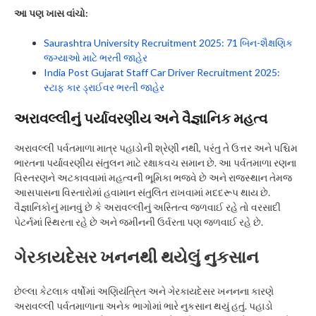
આ પણ ખાસ વાંચો:
Saurashtra University Recruitment 2025: 71 બિન-શૈક્ષણિક
જગ્યાઓ માટે ભરતી જાહેર
India Post Gujarat Staff Car Driver Recruitment 2025:
સ્ટાફ કાર ડ્રાઈવર ભરતી જાહેર
અરાવલ્લીનું પર્યાવરણીય અને વૈજ્ઞાનિક મહત્વ
અરાવલ્લી પર્વતમાળા માત્ર પહાડોની શ્રેણી નથી, પરંતુ તે ઉત્તર અને પશ્ચિમ
ભારતના પર્યાવરણીય સંતુલન માટે રક્ષાકવચ સમાન છે. આ પર્વતમાળા રણના
વિસ્તરણને અટકાવવામાં મહત્વની ભૂમિકા ભજવે છે અને રાજસ્થાન તેમજ
આસપાસના વિસ્તારોમાં હવામાન સંતુલિત રાખવામાં મદદરૂપ થાય છે.
વૈજ્ઞાનિકોનું માનવું છે કે અરાવલ્લીનું અસ્તિત્વ જળવાઈ રહે તો વરસાદી
પેટર્નમાં સ્થિરતા રહે છે અને જમીનની ઉર્વરતા પણ જળવાઈ રહે છે.
ગેરકાયદેસર ખનનથી થયેલું નુકસાન
છેલ્લા કેટલાક વર્ષોમાં અણિયંત્રિત અને ગેરકાયદેસર ખનનના કારણે
અરાવલ્લી પર્વતમાળાના અનેક ભાગોમાં ભારે નુકસાન થયું હતું. પહાડો