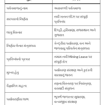
પર્વતમાળાનું નામ
અરાવલ્લી પર્વતમાળા
નવી ખનન લીઝ પર સંપૂર્ણ
સરકારનો નિર્ણય
પ્રતિબંધ
દિલ્હી, હરિયાણા, રાજસ્થાન અને
લાગુ વિસ્તાર
ગુજરાત
કેન્દ્રીય પર્યાવરણ, વન અને
નિર્ણય લેનાર મંત્રાલય
જળવાયુ પરિવર્તન મંત્રાલય
તમામ નવી Mining Lease પર
પ્રતિબંધનો પ્રકાર
સંપૂર્ણ રોક
પર્યાવરણ સંરક્ષણ અને કુદરતી
મુખ્ય હેતુ
વારસાનું જતન
રણના વિસ્તરણ પર નિયંત્રણ,
વૈજ્ઞાનિક મહત્વ
વરસાદી સંતુલન
ભૂગર્ભ જળસ્તર સુધારણા,
પર્યાવરણીય લાભ
વન્યજીવ સંરક્ષણ