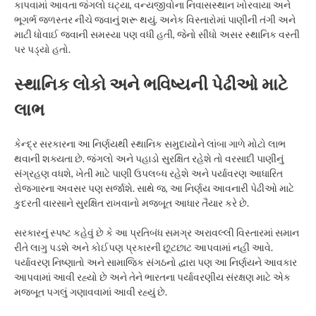
કાપવામાં આવતા જંગલો ઘટ્યા, વન્યજીવોના નિવાસસ્થાન ખોરવાયા અને
ભૂગર્ભ જળસ્તર નીચે જવાનું શરૂ થયું. અનેક વિસ્તારોમાં પાણીની તંગી અને
માટી ધોવાઈ જવાની સમસ્યા પણ વધી હતી, જેનો સીધો અસર સ્થાનિક વસ્તી
પર પડ્યો હતો.
સ્થાનિક લોકો અને ભવિષ્યની પેઢીઓ માટે
લાભ
કેન્દ્ર સરકારના આ નિર્ણયથી સ્થાનિક સમુદાયોને લાંબા ગાળે મોટો લાભ
થવાની શક્યતા છે. જંગલો અને પહાડો સુરક્ષિત રહેશે તો વરસાદી પાણીનું
સંગ્રહણ વધશે, ખેતી માટે પાણી ઉપલબ્ધ રહેશે અને પર્યાવરણ આધારિત
રોજગારના અવસર પણ સર્જાશે. સાથે જ, આ નિર્ણય આવનારી પેઢીઓ માટે
કુદરતી વારસાને સુરક્ષિત રાખવાનો મજબૂત આધાર તૈયાર કરે છે.
સરકારનું સ્પષ્ટ કહેવું છે કે આ પ્રતિબંધ સમગ્ર અરાવલ્લી વિસ્તારમાં સમાન
રીતે લાગુ પડશે અને કોઈપણ પ્રકારની છૂટછાટ આપવામાં નહીં આવે.
પર્યાવરણ નિષ્ણાતો અને સામાજિક સંગઠનો દ્વારા પણ આ નિર્ણયને આવકાર
આપવામાં આવી રહ્યો છે અને તેને ભારતના પર્યાવરણીય સંરક્ષણ માટે એક
મજબૂત પગલું ગણાવવામાં આવી રહ્યું છે.