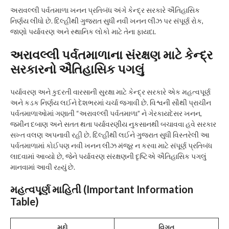
અરાવલ્લી પર્વતમાળા ખનન પ્રતિબંધ અંગે કેન્દ્ર સરકારે ઐતિહાસિક
નિર્ણય લીધો છે. દિલ્હીથી ગુજરાત સુધી નવી ખનન લીઝ પર સંપૂર્ણ રોક,
જાણો પર્યાવરણ અને સ્થાનિક લોકો માટે તેના ફાયદા.
અરાવલ્લી પર્વતમાળાના સંરક્ષણ માટે કેન્દ્ર
સરકારનો ઐતિહાસિક પગલું
પર્યાવરણ અને કુદરતી વારસાની સુરક્ષા માટે કેન્દ્ર સરકારે એક મહત્વપૂર્ણ
અને કડક નિર્ણય લઈને દેશભરમાં ચર્ચા જગાવી છે. વિશ્વની સૌથી પ્રાચીન
પર્વતમાળાઓમાં ગણાતી “અરાવલ્લી પર્વતમાળા” ને ગેરકાયદેસર ખનન,
જમીન દબાણ અને સતત થતા પર્યાવરણીય નુકસાનથી બચાવવા હવે સરકાર
સખ્ત વલણ અપનાવી રહી છે. દિલ્હીથી લઈને ગુજરાત સુધી વિસ્તરેલી આ
પર્વતમાળામાં કોઈપણ નવી ખનન લીઝ મંજૂર ન કરવા માટે સંપૂર્ણ પ્રતિબંધ
લાદવામાં આવ્યો છે, જેને પર્યાવરણ સંરક્ષણની દૃષ્ટિએ ઐતિહાસિક પગલું
માનવામાં આવી રહ્યું છે.
મહત્વપૂર્ણ માહિતી (Important Information
Table)
મુદ્દો
વિગત