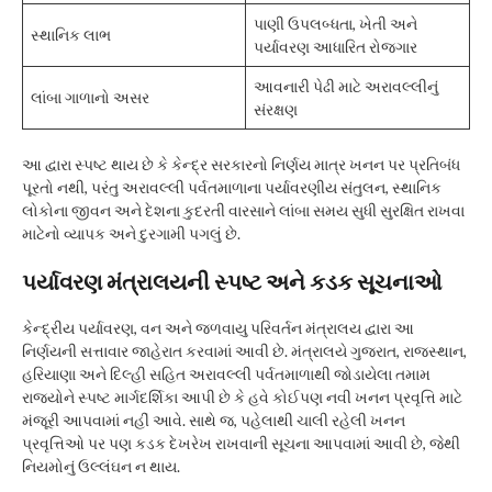
પાણી ઉપલબ્ધતા, ખેતી અને
સ્થાનિક લાભ
પર્યાવરણ આધારિત રોજગાર
આવનારી પેઢી માટે અરાવલ્લીનું
લાંબા ગાળાનો અસર
સંરક્ષણ
આ દ્વારા સ્પષ્ટ થાય છે કે કેન્દ્ર સરકારનો નિર્ણય માત્ર ખનન પર પ્રતિબંધ
પૂરતો નથી, પરંતુ અરાવલ્લી પર્વતમાળાના પર્યાવરણીય સંતુલન, સ્થાનિક
લોકોના જીવન અને દેશના કુદરતી વારસાને લાંબા સમય સુધી સુરક્ષિત રાખવા
માટેનો વ્યાપક અને દુરગામી પગલું છે.
પર્યાવરણ મંત્રાલયની સ્પષ્ટ અને કડક સૂચનાઓ
કેન્દ્રીય પર્યાવરણ, વન અને જળવાયુ પરિવર્તન મંત્રાલય દ્વારા આ
નિર્ણયની સત્તાવાર જાહેરાત કરવામાં આવી છે. મંત્રાલયે ગુજરાત, રાજસ્થાન,
હરિયાણા અને દિલ્હી સહિત અરાવલ્લી પર્વતમાળાથી જોડાયેલા તમામ
રાજ્યોને સ્પષ્ટ માર્ગદર્શિકા આપી છે કે હવે કોઈપણ નવી ખનન પ્રવૃત્તિ માટે
મંજૂરી આપવામાં નહીં આવે. સાથે જ, પહેલાથી ચાલી રહેલી ખનન
પ્રવૃત્તિઓ પર પણ કડક દેખરેખ રાખવાની સૂચના આપવામાં આવી છે, જેથી
નિયમોનું ઉલ્લંઘન ન થાય.