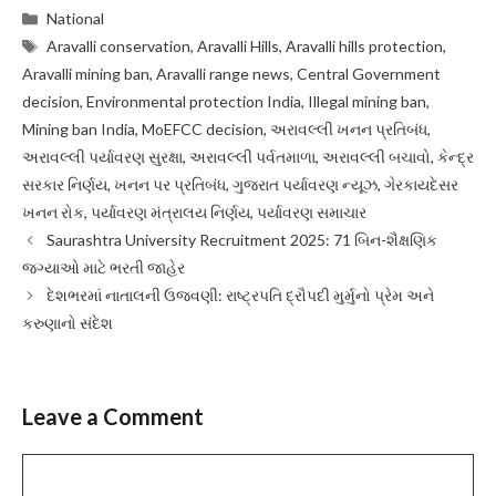
Categories
National
Tags
Aravalli conservation
,
Aravalli Hills
,
Aravalli hills protection
,
Aravalli mining ban
,
Aravalli range news
,
Central Government
decision
,
Environmental protection India
,
Illegal mining ban
,
Mining ban India
,
MoEFCC decision
,
અરાવલ્લી ખનન પ્રતિબંધ
,
અરાવલ્લી પર્યાવરણ સુરક્ષા
,
અરાવલ્લી પર્વતમાળા
,
અરાવલ્લી બચાવો
,
કેન્દ્ર
સરકાર નિર્ણય
,
ખનન પર પ્રતિબંધ
,
ગુજરાત પર્યાવરણ ન્યૂઝ
,
ગેરકાયદેસર
ખનન રોક
,
પર્યાવરણ મંત્રાલય નિર્ણય
,
પર્યાવરણ સમાચાર
Saurashtra University Recruitment 2025: 71 બિન-શૈક્ષણિક
જગ્યાઓ માટે ભરતી જાહેર
દેશભરમાં નાતાલની ઉજવણી: રાષ્ટ્રપતિ દ્રૌપદી મુર્મુનો પ્રેમ અને
કરુણાનો સંદેશ
Leave a Comment
Comment