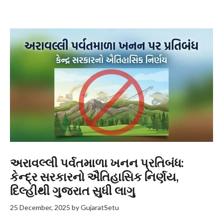
અરાવલ્લી પર્વતમાળા ખનન પ્રતિબંધ:
કેન્દ્ર સરકારનો ઐતિહાસિક નિર્ણય,
દિલ્હીથી ગુજરાત સુધી લાગુ
25 December, 2025
by
GujaratSetu