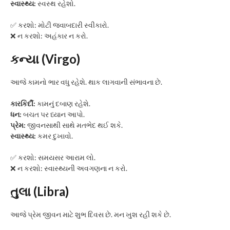
સ્વાસ્થ્ય:
સ્વસ્થ રહેશો.
✅ કરશો: મોટી જવાબદારી સ્વીકારો.
❌ ન કરશો: અહંકાર ન કરો.
કન્યા (Virgo)
આજે કામનો ભાર વધુ રહેશે. થાક લાગવાની સંભાવના છે.
કારકિર્દી:
કામનું દબાણ રહેશે.
ધન:
બચત પર ધ્યાન આપો.
પ્રેમ:
જીવનસાથી સાથે મતભેદ થઈ શકે.
સ્વાસ્થ્ય:
કમર દુખાવો.
✅ કરશો: સમયસર આરામ લો.
❌ ન કરશો: સ્વાસ્થ્યની અવગણના ન કરો.
તુલા (Libra)
આજે પ્રેમ જીવન માટે શુભ દિવસ છે. મન ખુશ રહી શકે છે.