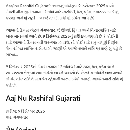
Aaaj nu Rashifal Gujarati: આજનું રાશિફળ 9 ડિસેમ્બર 2025 વાંચો
મેષથી મીન સુધી તમામ 12 રાશિ માટે કારકિર્દી, ધન, પ્રેમ, સ્વાસ્થ્ય સાથે શું
કરશો અને શું નહીં – આજે તમારી રાશિ શું સંકેત આપે છે?
આજનો દિવસ એટલે
મંગળવાર
, જે ઊર્જા, હિંમત અને વિચારશક્તિ માટે
ખાસ માનવામાં આવે છે.
9 ડિસેમ્બર 2025નું રાશિફળ
જણાવે છે કે કોઈની
માટે આજનો દિવસ નવી શરૂઆત લાવશે, તો કોઈ માટે મહત્વપૂર્ણ નિર્ણય
લેવા યોગ્ય સાબિત થશે. ચાલો જાણીએ આજે તમારી રાશિ પ્રમાણે શું કહે છે
ભાગ્ય…
9 ડિસેમ્બર 2025નો દિવસ તમામ 12 રાશિઓ માટે કામ, ધન, પ્રેમ અને
સ્વાસ્થ્યના ક્ષેત્રમાં નવા સંકેતો લઈને આવ્યો છે. કેટલીક રાશિને લાભ મળશે
તો કેટલીક રાશિને સાવચેત રહેવાની જરૂર રહેશે. જાણો આજે તમારી રાશિ શું
કહે છે.
Aaj Nu Rashifal Gujarati
તારીખ:
9 ડિસેમ્બર 2025
વાર:
મંગળવાર