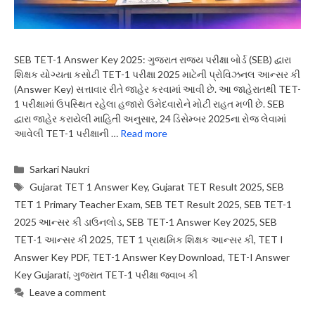
SEB TET-1 Answer Key 2025: ગુજરાત રાજ્ય પરીક્ષા બોર્ડ (SEB) દ્વારા
શિક્ષક યોગ્યતા કસોટી TET-1 પરીક્ષા 2025 માટેની પ્રોવિઝનલ આન્સર કી
(Answer Key) સત્તાવાર રીતે જાહેર કરવામાં આવી છે. આ જાહેરાતથી TET-
1 પરીક્ષામાં ઉપસ્થિત રહેલા હજારો ઉમેદવારોને મોટી રાહત મળી છે. SEB
દ્વારા જાહેર કરાયેલી માહિતી અનુસાર, 24 ડિસેમ્બર 2025ના રોજ લેવામાં
આવેલી TET-1 પરીક્ષાની …
Read more
Categories
Sarkari Naukri
Tags
Gujarat TET 1 Answer Key
,
Gujarat TET Result 2025
,
SEB
TET 1 Primary Teacher Exam
,
SEB TET Result 2025
,
SEB TET-1
2025 આન્સર કી ડાઉનલોડ
,
SEB TET-1 Answer Key 2025
,
SEB
TET-1 આન્સર કી 2025
,
TET 1 પ્રાથમિક શિક્ષક આન્સર કી
,
TET I
Answer Key PDF
,
TET-1 Answer Key Download
,
TET-I Answer
Key Gujarati
,
ગુજરાત TET-1 પરીક્ષા જવાબ કી
Leave a comment