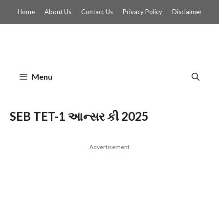
Skip
Home
About Us
Contact Us
Privacy Policy
Disclaimer
to
content
Menu
SEB TET-1 આન્સર કી 2025
Advertisement