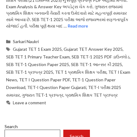
શિક્ષક પરીક્ષા (21 ડિસેમ્બર 2025) નું સંપૂર્ણ પ્રશ્નપત્ર PDF અહીંથી મેળવો.
Exam Analysis & Answer Key અપડેટ્સ ચેક કરો. ગુજરાત રાજ્યમાં
પ્રાથમિક શિક્ષક બનવાની તૈયારી કરતા ઉમેદવારો માટે મહત્વપૂર્ણ સમાચાર
સામે આવ્યા છે. SEB TET-1 2025 પરીક્ષા આજે રાજ્યભરમાં સફળતાપૂર્વક
યોજાઈ હતી. પરીક્ષા પૂર્ણ થયા બાદ …
Read more
Categories
Sarkari Naukri
Tags
Gujarat TET 1 Exam 2025
,
Gujarat TET Answer Key 2025
,
SEB TET 1 Primary Teacher Exam
,
SEB TET-1 2025 PDF ડાઉનલોડ
,
SEB TET-1 Question Paper 2025
,
SEB TET-1 આન્સર કી 2025
,
SEB TET-1 પ્રશ્નપત્ર 2025
,
TET 1 પ્રાથમિક શિક્ષક પરીક્ષા
,
TET I Exam
News
,
TET I Question Paper PDF
,
TET-1 Question Paper
Download
,
TET-I Question Paper Gujarati
,
TET-I પરીક્ષા 2025
સમાચાર
,
ગુજરાત TET-1 પ્રશ્નપત્ર
,
પ્રાથમિક શિક્ષક TET પ્રશ્નપત્ર
Leave a comment
Search
Search