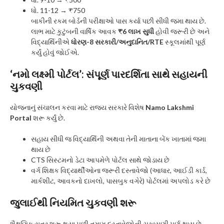
ધો. 11-12 → ₹750
બાકીની રકમ બોર્ડની પરીક્ષાઓ પાસ કર્યા પછી સીધી જમા થાય છે.
લાભ માટે કુટુંબની વાર્ષિક આવક
₹6 લાખ સુધી
હોવી જરૂરી છે અને
વિદ્યાર્થિનીએ
ધોરણ-8 સરકારી/અનુદાનિત/RTE
સ્કૂલમાંથી પૂર્ણ
કર્યું હોવું જોઈએ.
‘નમો લક્ષ્મી પોર્ટલ’: સંપૂર્ણ પારદર્શિતા સાથે સહાયની
ચુકવણી
યોજનાનું સંચાલન કરવા માટે રાજ્ય સરકારે વિશેષ
Namo Lakshmi
Portal
શરૂ કર્યું છે.
સહાય સીધી જ વિદ્યાર્થિની અથવા તેની માતાના બેંક ખાતામાં જમા
થાય છે
CTS સિસ્ટમનો ડેટા આપમેળે પોર્ટલ સાથે જોડાય છે
વર્ગ શિક્ષક વિદ્યાર્થીઓના જરૂરી દસ્તાવેજો (આધાર, આઈડી કાર્ડ,
માર્કશીટ, આવકનો દાખલો, પાસબુક વગેરે) પોર્ટલમાં અપલોડ કરે છે
જુલાઈથી નિયમિત ચુકવણી શરૂ
શૈક્ષણિક સત્ર શરૂ થયા પછી તમામ દસ્તાવેજોની ચકાસણી પૂર્ણ થાય છે