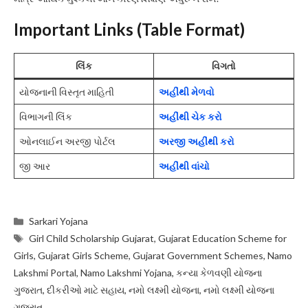
Important Links (Table Format)
લિંક
વિગતો
યોજનાની વિસ્તૃત માહિતી
અહીંથી મેળવો
વિભાગની લિંક
અહીંથી ચેક કરો
ઓનલાઈન અરજી પોર્ટલ
અરજી અહીંથી કરો
જી આર
અહીંથી વાંચો
Categories
Sarkari Yojana
Tags
Girl Child Scholarship Gujarat
,
Gujarat Education Scheme for
Girls
,
Gujarat Girls Scheme
,
Gujarat Government Schemes
,
Namo
Lakshmi Portal
,
Namo Lakshmi Yojana
,
કન્યા કેળવણી યોજના
ગુજરાત
,
દીકરીઓ માટે સહાય
,
નમો લક્ષ્મી યોજના
,
નમો લક્ષ્મી યોજના
ગુજરાત