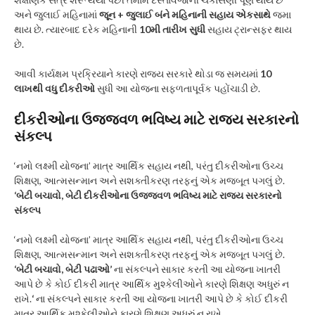
અને જુલાઈ મહિનામાં
જૂન + જુલાઈ બંને મહિનાની સહાય એકસાથે
જમા
થાય છે. ત્યારબાદ દરેક મહિનાની
10મી તારીખ સુધી
સહાય ટ્રાન્સફર થાય
છે.
આવી કાર્યક્ષમ પ્રક્રિયાને કારણે રાજ્ય સરકારે થોડા જ સમયમાં
10
લાખથી વધુ દીકરીઓ
સુધી આ યોજના સફળતાપૂર્વક પહોંચાડી છે.
દીકરીઓના ઉજ્જવળ ભવિષ્ય માટે રાજ્ય સરકારનો
સંકલ્પ
‘નમો લક્ષ્મી યોજના’ માત્ર આર્થિક સહાય નથી, પરંતુ દીકરીઓના ઉચ્ચ
શિક્ષણ, આત્મસન્માન અને સશક્તીકરણ તરફનું એક મજબૂત પગલું છે.
‘બેટી બચાવો, બેટી
દીકરીઓના ઉજ્જવળ ભવિષ્ય માટે રાજ્ય સરકારનો
સંકલ્પ
‘નમો લક્ષ્મી યોજના’ માત્ર આર્થિક સહાય નથી, પરંતુ દીકરીઓના ઉચ્ચ
શિક્ષણ, આત્મસન્માન અને સશક્તીકરણ તરફનું એક મજબૂત પગલું છે.
‘બેટી બચાવો, બેટી પઢાઓ’
ના સંકલ્પને સાકાર કરતી આ યોજના ખાતરી
આપે છે કે કોઈ દીકરી માત્ર આર્થિક મુશ્કેલીઓને કારણે શિક્ષણ અધુરું ન
રાખે.
‘
ના સંકલ્પને સાકાર કરતી આ યોજના ખાતરી આપે છે કે કોઈ દીકરી
માત્ર આર્થિક મુશ્કેલીઓને કારણે શિક્ષણ અધુરું ન રાખે.