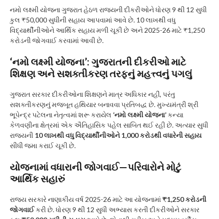
નમો લક્ષ્મી યોજના ગુજરાત હેઠળ રાજ્યની દીકરીઓને ધોરણ 9 થી 12 સુધી
કુલ ₹50,000 સુધીની સહાય આપવામાં આવે છે. 10 લાખથી વધુ
વિદ્યાર્થીનીઓને આર્થિક સહાય મળી ચૂકી છે અને 2025-26 માટે ₹1,250
કરોડની જોગવાઈ કરવામાં આવી છે.
‘નમો લક્ષ્મી યોજના’: ગુજરાતની દીકરીઓ માટે
શિક્ષણ અને સશક્તીકરણ તરફનું મહત્ત્વનું પગલું
ગુજરાત સરકાર દીકરીઓના શિક્ષણને માત્ર અધિકાર નહીં, પરંતુ
સશક્તીકરણનું મજબૂત હથિયાર બનાવવા પ્રતિબદ્ધ છે. મુખ્યમંત્રી શ્રી
ભૂપેન્દ્ર પટેલના નેતૃત્વમાં શરૂ કરાયેલ
‘નમો લક્ષ્મી યોજના’
કન્યા
કેળવણીના ક્ષેત્રમાં એક ઐતિહાસિક પહેલ સાબિત થઈ રહી છે. અત્યાર સુધી
રાજ્યની
10 લાખથી વધુ વિદ્યાર્થીનીઓને 1,000 કરોડથી વધારેની સહાય
સીધી જમા કરાઈ ચૂકી છે.
યોજનામાં વધારાની જોગવાઈ—પરિવારોને મોટું
આર્થિક સહારું
રાજ્ય સરકારે નાણાકીય વર્ષ 2025-26 માટે આ યોજનામાં
₹1,250 કરોડની
જોગવાઈ
કરી છે. ધોરણ 9 થી 12 સુધી અભ્યાસ કરતી દીકરીઓને સરકાર