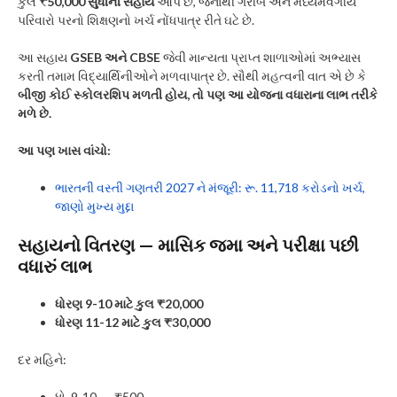
કુલ
₹50,000 સુધીની સહાય
આપે છે, જેનાથી ગરીબ અને મધ્યમવર્ગીય
પરિવારો પરનો શિક્ષણનો ખર્ચ નોંધપાત્ર રીતે ઘટે છે.
આ સહાય
GSEB અને CBSE
જેવી માન્યતા પ્રાપ્ત શાળાઓમાં અભ્યાસ
કરતી તમામ વિદ્યાર્થિનીઓને મળવાપાત્ર છે. સૌથી મહત્વની વાત એ છે કે
બીજી કોઈ સ્કોલરશિપ મળતી હોય, તો પણ આ યોજના વધારાના લાભ તરીકે
મળે છે.
આ પણ ખાસ વાંચો:
ભારતની વસ્તી ગણતરી 2027 ને મંજૂરી: રૂ. 11,718 કરોડનો ખર્ચ,
જાણો મુખ્ય મુદ્દા
સહાયનો વિતરણ — માસિક જમા અને પરીક્ષા પછી
વધારું લાભ
ધોરણ 9-10 માટે કુલ ₹20,000
ધોરણ 11-12 માટે કુલ ₹30,000
દર મહિને:
ધો. 9-10 → ₹500