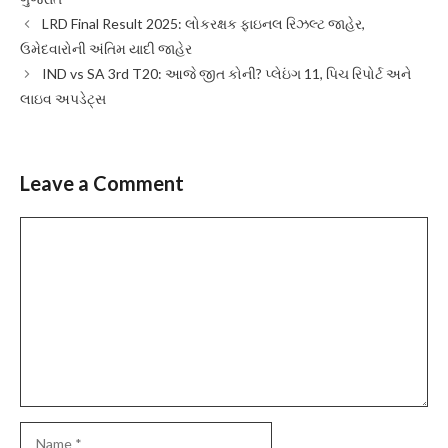
LRD Final Result 2025: લોકરક્ષક ફાઇનલ રિઝલ્ટ જાહેર,
ઉમેદવારોની અંતિમ યાદી જાહેર
IND vs SA 3rd T20: આજે જીત કોની? પ્લેઇંગ 11, પિચ રિપોર્ટ અને
લાઇવ અપડેટ્સ
Leave a Comment
Comment
Name