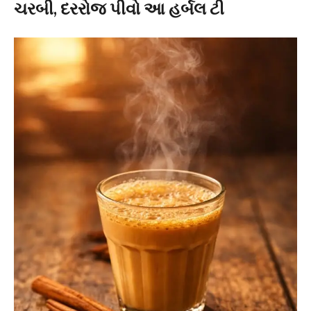
ચરબી, દરરોજ પીવો આ હર્બલ ટી