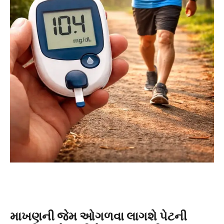
માખણની જેમ ઓગળવા લાગશે પેટની