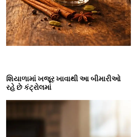
શિયાળામાં ખજૂર ખાવાથી આ બીમારીઓ
રહે છે કંટ્રોલમાં