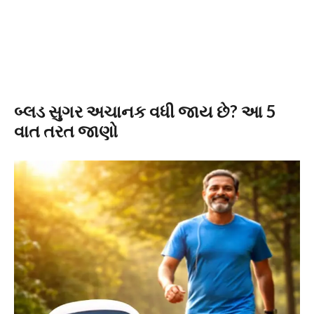
બ્લડ સુગર અચાનક વધી જાય છે? આ 5
વાત તરત જાણો